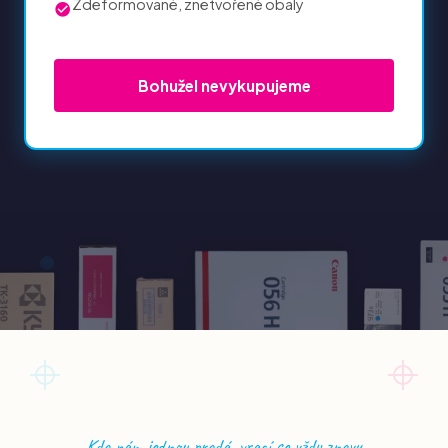
Zdeformované, znetvořené obaly
Bohužel nevykupujeme
+
Kdo nám jednou prodá, vrací se vždy znovu