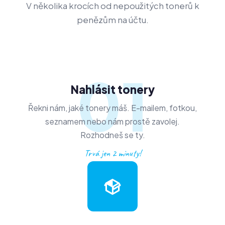
V několika krocích od nepoužitých tonerů k
penězům na účtu.
01
Nahlásit tonery
Řekni nám, jaké tonery máš. E-mailem, fotkou,
seznamem nebo nám prostě zavolej.
Rozhodneš se ty.
Trvá jen 2 minuty!