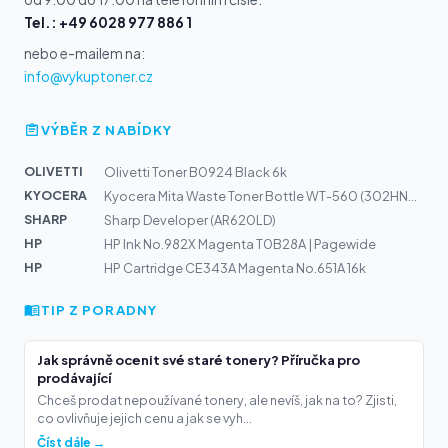
Tel.: +49 6028 977 886 1
nebo e-mailem na:
info@vykuptoner.cz
VÝBĚR Z NABÍDKY
OLIVETTI
Olivetti Toner B0924 Black 6k
KYOCERA
Kyocera Mita Waste Toner Bottle WT-560 (302HN93180)
SHARP
Sharp Developer (AR620LD)
HP
HP Ink No.982X Magenta T0B28A | Pagewide
HP
HP Cartridge CE343A Magenta No.651A 16k
TIP Z PORADNY
Jak správně ocenit své staré tonery? Příručka pro
prodávající
Chceš prodat nepoužívané tonery, ale nevíš, jak na to? Zjisti,
co ovlivňuje jejich cenu a jak se vyh...
Číst dále →