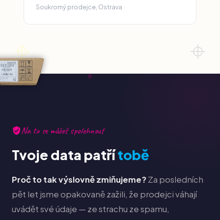
Soukromý prodejce, Ostrava
Na to se můžeš spolehnout
Tvoje data patří
tobě
Proč to tak výslovně zmiňujeme?
Za posledních
pět let jsme opakovaně zažili, že prodejci váhají
uvádět své údaje — ze strachu ze spamu,