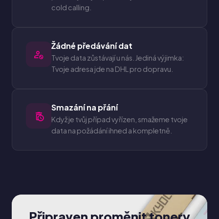
cold calling.
Žádné předávání dat
Tvoje data zůstávají u nás. Jediná výjimka:
Tvoje adresa jde na DHL pro dopravu.
Smazání na přání
Když je tvůj případ vyřízen, smažeme tvoje
data na požádání ihned a kompletně.
Připraven proměnit tonery