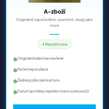
A-zboží
Originálně zapečetěné, uzavřené, obaly jako
nové
Nejvyšší cena
Originální balení neotevřené
Pečeť neporušená
Žádné poškození kartonu
Datum spotřeby nepřekročeno (u inkoustů)