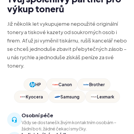
výkup tonerů
Již několik let vykupujeme nepoužité originální
tonery a tiskové kazety od soukromých osob i
firem. Ať už jsi vyměnil tiskárnu, rušíš kancelář nebo
se chceš jednoduše zbavit přebytečných zásob –
u nás rychle a jednoduše získáš peníze za své
tonery.
HP
Canon
Brother
Kyocera
Samsung
Lexmark
Osobní péče
Vždy se dostaneš k živým kontaktním osobám –
žádní boti, žádné čekací smyčky.