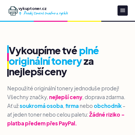
vykuptoner.cz
Prodej tonerů snadno a rychle
Vykoupíme tvé
plné
originální tonery
za
nejlepší ceny
Nepoužité originální tonery jednoduše prodej!
Všechny značky,
nejlepší ceny
, doprava zdarma.
Ať už
soukromá osoba
,
firma
nebo
obchodník
–
ať jeden toner nebo celou paletu:
Žádné riziko –
platba předem přes PayPal.