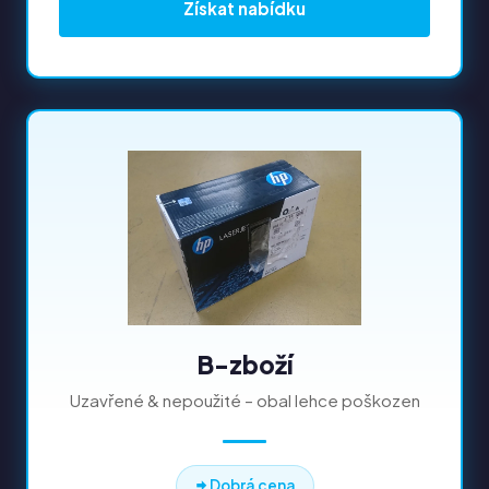
Získat nabídku
B-zboží
Uzavřené & nepoužité – obal lehce poškozen
Dobrá cena