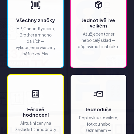
Všechny značky
Jednotlivě i ve
velkém
HP, Canon, Kyocera,
Ať už jeden toner
Brother a mnoho
nebo celý sklad —
dalších —
připravíme ti nabídku.
vykupujeme všechny
běžné značky.
Férové
Jednoduše
hodnocení
Poptávka e-mailem,
Aktuální ceny na
fotkou nebo
základě tržní hodnoty
seznamem —