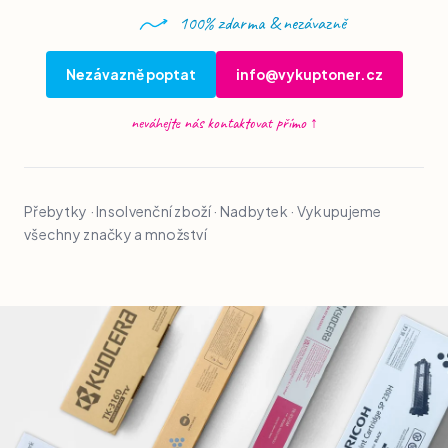
100% zdarma & nezávazně
Nezávazně poptat
info@vykuptoner.cz
neváhejte nás kontaktovat přímo
↑
Přebytky · Insolvenční zboží · Nadbytek · Vykupujeme
všechny značky a množství