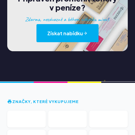
v peníze?
Zdarma, nezávazně a během několika minut.
Získat nabídku
ZNAČKY, KTERÉ VYKUPUJEME