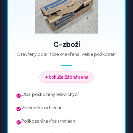
C-zboží
Otevřený obal, fólie otevřena, velké poškození
bohužel žádná cena
Obal poškozený nebo chybí
Velmi velké odtržení
Poškození na více stranách