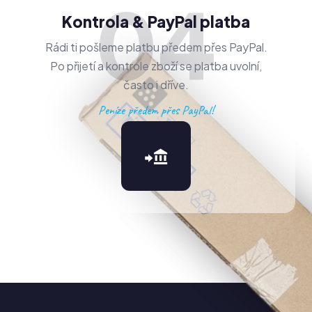
04
Kontrola & PayPal platba
Rádi ti pošleme platbu předem přes PayPal.
Po přijetí a kontrole zboží se platba uvolní,
často i dříve.
Peníze předem přes PayPal!