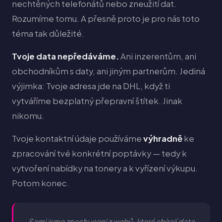
nechtěných telefonátů nebo zneužití dat.
Rozumíme tomu. A přesně proto je pro nás toto
téma tak důležité.
Tvoje data nepředáváme.
Ani inzerentům, ani
obchodníkům s daty, ani jiným partnerům. Jediná
výjimka: Tvoje adresa jde na DHL, když ti
vytváříme bezplatný přepravní štítek. Jinak
nikomu.
Tvoje kontaktní údaje používáme
výhradně
ke
zpracování tvé konkrétní poptávky — tedy k
vytvoření nabídky na tonery a k vyřízení výkupu.
Potom konec.
„Sami jsme znechuceni z webů, které sbírají data