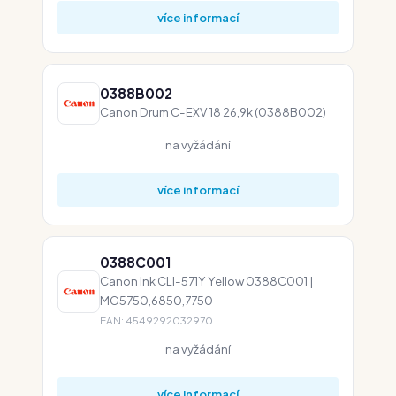
více informací
0388B002
Canon Drum C-EXV 18 26,9k (0388B002)
na vyžádání
více informací
0388C001
Canon Ink CLI-571Y Yellow 0388C001 |
MG5750,6850,7750
EAN: 4549292032970
na vyžádání
více informací