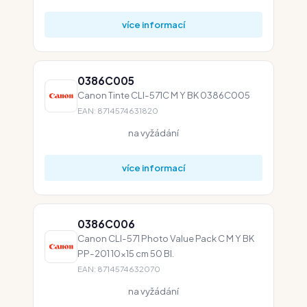
více informací
0386C005
Canon Tinte CLI-571C M Y BK 0386C005
EAN: 8714574631820
na vyžádání
více informací
0386C006
Canon CLI-571 Photo Value Pack C M Y BK
PP-201 10x15 cm 50 Bl.
EAN: 8714574632070
na vyžádání