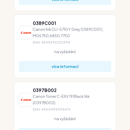
0389C001
Canon Ink CLI-571GY Grey 0389C001 |
MG5750,6850,7750
EAN: 4549292032994
na vyžádání
více informací
0397B002
Canon Toner C-EXV 19 Black 16k
(0397B002)
EAN: 4960999394473
na vyžádání