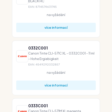
BLACK HC
EAN: 8714574631745
na vyžádání
více informací
0332C001
Canon Tinte CLI-571C XL - 0332C001 - 11 ml
- Hohe Ergiebigkeit
EAN: 4549292032857
na vyžádání
více informací
0333C001
Canon Tinte CLI-571M XL magenta