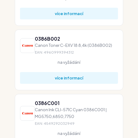
více informací
0386B002
Canon Toner C-EXV 18 8,4k (0386B002)
EAN: 4960999394312
na vyžádání
více informací
0386C001
Canon Ink CLI-571C Cyan 0386C001 |
MG5750,6850,7750
EAN: 4549292032949
na vyžádání