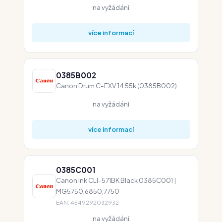
na vyžádání
více informací
0385B002
Canon Drum C-EXV 14 55k (0385B002)
na vyžádání
více informací
0385C001
Canon Ink CLI-571BK Black 0385C001 |
MG5750,6850,7750
EAN: 4549292032932
na vyžádání