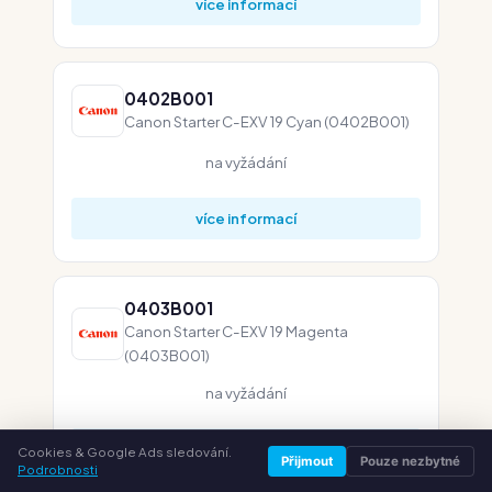
více informací
0402B001
Canon Starter C-EXV 19 Cyan (0402B001)
na vyžádání
více informací
0403B001
Canon Starter C-EXV 19 Magenta
(0403B001)
na vyžádání
více informací
Cookies & Google Ads sledování.
Přijmout
Pouze nezbytné
Podrobnosti