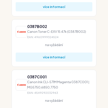
více informací
0387B002
Canon Toner C-EXV 15 47k (0387B002)
EAN: 4960999324524
na vyžádání
více informací
0387C001
Canon Ink CLI-571M Magenta 0387C001 |
MG5750,6850,7750
EAN: 4549292032963
na vyžádání