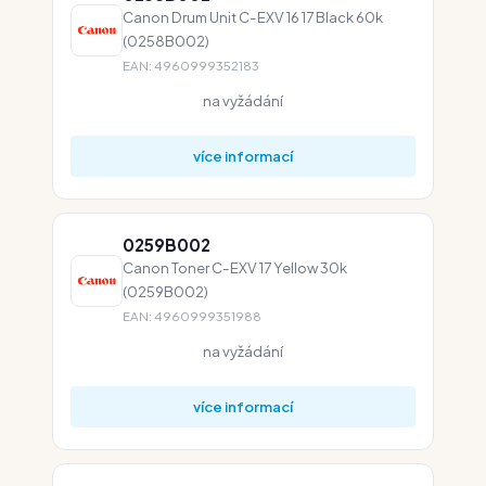
Canon Drum Unit C-EXV 16 17 Black 60k
(0258B002)
EAN: 4960999352183
na vyžádání
více informací
0259B002
Canon Toner C-EXV 17 Yellow 30k
(0259B002)
EAN: 4960999351988
na vyžádání
více informací