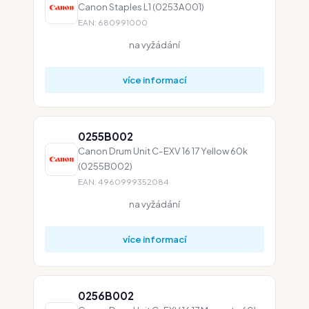
Canon Staples L1 (0253A001)
EAN: 680991000
na vyžádání
více informací
0255B002
Canon Drum Unit C-EXV 16 17 Yellow 60k
(0255B002)
EAN: 4960999352084
na vyžádání
více informací
0256B002