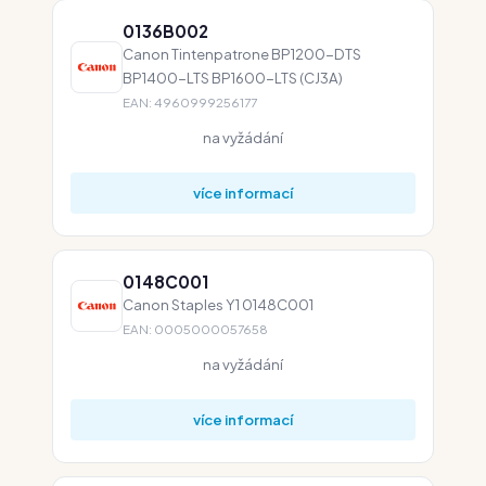
0136B002
Canon Tintenpatrone BP1200-DTS
BP1400-LTS BP1600-LTS (CJ3A)
EAN: 4960999256177
na vyžádání
více informací
0148C001
Canon Staples Y1 0148C001
EAN: 0005000057658
na vyžádání
více informací