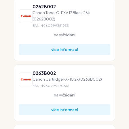
0262B002
Canon Toner C-EXV 17 Black 26k
(0262B002)
EAN: 4960999351933
na vyžádání
více informací
0263B002
Canon Cartridge FX-10 2k (0263B002)
EAN: 4960999270616
na vyžádání
více informací