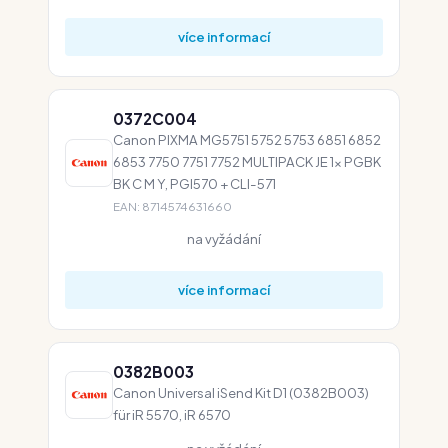
více informací
0372C004
Canon PIXMA MG5751 5752 5753 6851 6852
6853 7750 7751 7752 MULTIPACK JE 1x PGBK
BK C M Y, PGI570 + CLI-571
EAN: 8714574631660
na vyžádání
více informací
0382B003
Canon Universal iSend Kit D1 (0382B003)
für iR 5570, iR 6570