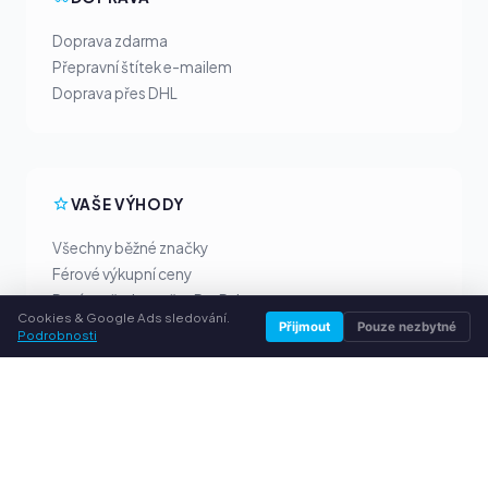
Doprava zdarma
Přepravní štítek e-mailem
Doprava přes DHL
VAŠE VÝHODY
Všechny běžné značky
Férové výkupní ceny
Peníze předem přes PayPal
Cookies & Google Ads sledování.
Osobní poradenství
Přijmout
Pouze nezbytné
Podrobnosti
SLUŽBY
O nás