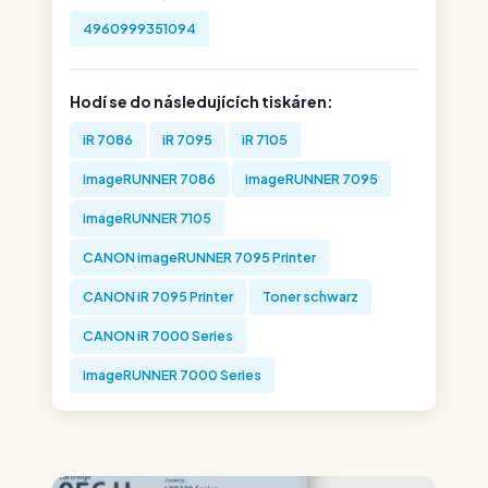
4960999351094
Hodí se do následujících tiskáren:
iR 7086
iR 7095
iR 7105
imageRUNNER 7086
imageRUNNER 7095
imageRUNNER 7105
CANON imageRUNNER 7095 Printer
CANON iR 7095 Printer
Toner schwarz
CANON iR 7000 Series
imageRUNNER 7000 Series