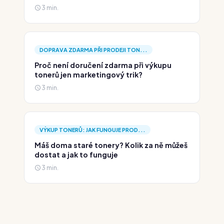
3 min.
DOPRAVA ZDARMA PŘI PRODEJI TON...
Proč není doručení zdarma při výkupu
tonerů jen marketingový trik?
3 min.
VÝKUP TONERŮ: JAK FUNGUJE PROD...
Máš doma staré tonery? Kolik za ně můžeš
dostat a jak to funguje
3 min.