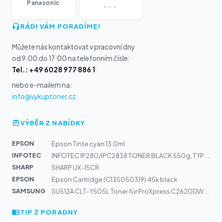
...
Panasonic
RÁDI VÁM PORADÍME!
Můžete nás kontaktovat v pracovní dny
od 9:00 do 17:00 na telefonním čísle:
Tel.: +49 6028 977 886 1
nebo e-mailem na:
info@vykuptoner.cz
VÝBĚR Z NABÍDKY
EPSON
Epson Tinte cyan 13.0ml
INFOTEC
INFOTEC IP280/IPC2838 TONER BLACK 550g, TYP XXXI/1, 890...
SHARP
SHARP UX-15CR
EPSON
Epson Cartridge (C13S050319) 45k black
SAMSUNG
SU512A CLT-Y505L Toner für ProXpress C2620DW C2670FW C2...
TIP Z PORADNY