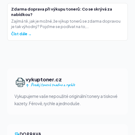
Zdarma doprava při výkupu tonerů: Co se skrývá za
nabídkou?
Zajímá tě, jak je možné, že výkup tonerů se zdarma dopravou
je tak výhodný? Pojďme se podívat na to,...
Číst dále →
vykuptoner.cz
Prodej tonerů snadno a rychle
Vykupujeme vaše nepoužité originální tonery a tiskové
kazety. Férově, rychle a jednoduše.
DOPRAVA