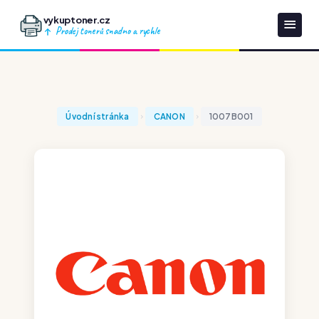
vykuptoner.cz
Prodej tonerů snadno a rychle
Úvodní stránka
CANON
1007B001