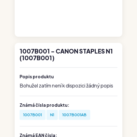
1007B001 - CANON STAPLES N1
(1007B001)
Popis produktu
Bohužel zatím není k dispozici žádný popis
Známá čísla produktu:
1007B001
N1
1007B001AB
Známá EAN čísla: