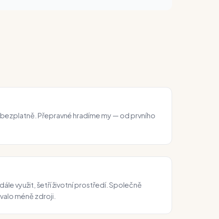
 bezplatně. Přepravné hradíme my — od prvního
dále využit, šetří životní prostředí. Společně
tvalo méně zdroji.