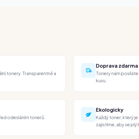
Doprava zdarma
ální tonery. Transparentně a
Tonery nám posíláte
kusu.
Ekologicky
před odesláním tonerů.
Každý toner, který je 
zajistíme, aby se plý