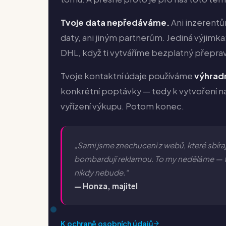
Tvoje data nepředáváme.
Ani inzerentů
daty, ani jiným partnerům. Jediná výjimka
DHL, když ti vytváříme bezplatný přepravn
Tvoje kontaktní údaje používáme
výhrad
konkrétní poptávky — tedy k vytvoření na
vyřízení výkupu. Potom konec.
„Sami jsme znechuceni z webů, které sbíraj
bombardují reklamou. To my neděláme — t
nikdy nebude.“
— Honza, majitel
K ochraně osobních údajů