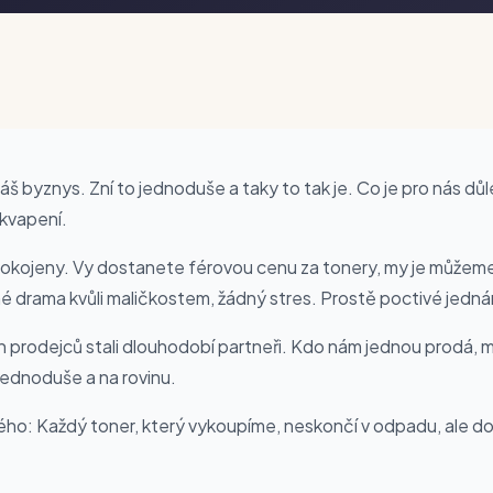
 byznys. Zní to jednoduše a taky to tak je. Co je pro nás důl
kvapení.
 spokojeny. Vy dostanete férovou cenu za tonery, my je může
né drama kvůli maličkostem, žádný stres. Prostě poctivé jedná
h prodejců stali dlouhodobí partneři. Kdo nám jednou prodá, mě
ednoduše a na rovinu.
o: Každý toner, který vykoupíme, neskončí v odpadu, ale do