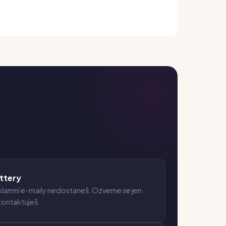
ttery
klamní e-maily nedostaneš. Ozveme se jen
kontaktuješ.