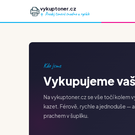
vykuptoner.cz
Prodej tonerů snadno a rychle
Kdo jsme
Vykupujeme va
Na vykuptoner.cz se vše točí kolem vý
kazet. Férově, rychle a jednoduše — 
prachem v šuplíku.