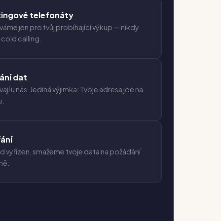
ingové telefonáty
íváme jen pro tvůj probíhající výkup — nikdy
cold calling.
ání dat
ají u nás. Jediná výjimka: Tvoje adresa jde na
u.
ání
pad vyřízen, smažeme tvoje data na požádání
ně.