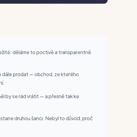
ežité: děláme to poctivě a transparentně.
me dále prodat — obchod, ze kterého
ní.
l by se rád vrátit — a přesně tak ke
stane druhou šanci. Nebyl to důvod, proč