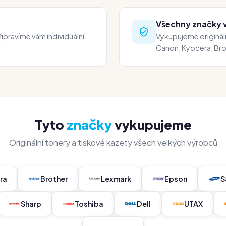
Všechny značky 
ipravíme vám individuální
Vykupujeme origináln
Canon, Kyocera, Bro
Tyto
značky
vykupujeme
Originální tonery a tiskové kazety všech velkých výrobců
ra
Brother
Lexmark
Epson
S
Sharp
Toshiba
Dell
UTAX