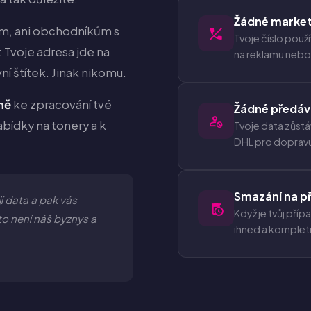
Žádné market
m, ani obchodníkům s
Tvoje číslo použ
: Tvoje adresa jde na
na reklamu nebo 
í štítek. Jinak nikomu.
ně
ke zpracování tvé
Žádné předáv
bídky na tonery a k
Tvoje data zůstáv
DHL pro doprav
Smazání na př
í data a pak vás
Když je tvůj pří
o není náš byznys a
ihned a komplet