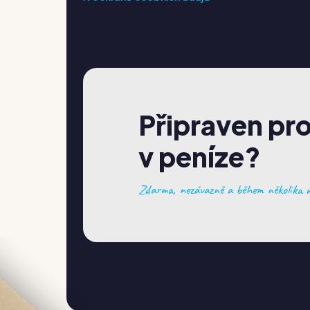
Připraven pr
v peníze?
Zdarma, nezávazně a během několika m