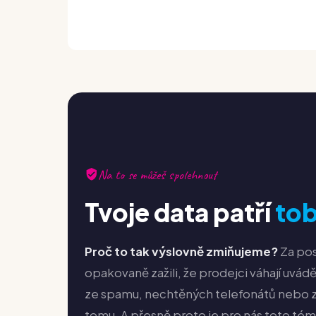
Na to se můžeš spolehnout
Tvoje data patří
to
Proč to tak výslovně zmiňujeme?
Za pos
opakovaně zažili, že prodejci váhají uvád
ze spamu, nechtěných telefonátů nebo z
tomu. A přesně proto je pro nás toto téma