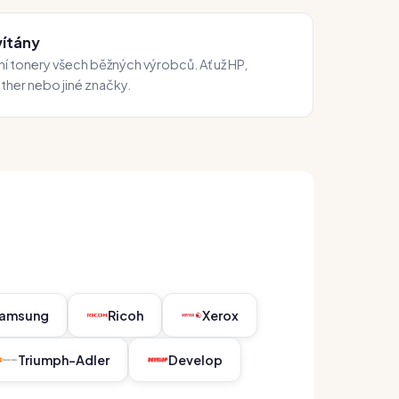
vítány
í tonery všech běžných výrobců. Ať už HP,
ther nebo jiné značky.
amsung
Ricoh
Xerox
Triumph-Adler
Develop