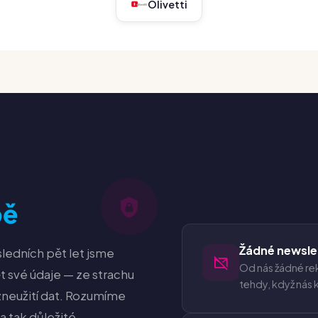
Olivetti
bě
Žádné newsle
ledních pět let jsme
Od nás žádné re
ět své údaje — ze strachu
tehdy, když nás 
neužití dat. Rozumíme
 tak důležité.