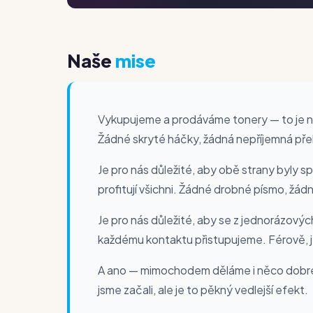
Naše
mise
Vykupujeme a prodáváme tonery — to je náš
Žádné skryté háčky, žádná nepříjemná pře
Je pro nás důležité, aby obě strany byly
profitují všichni. Žádné drobné písmo, žád
Je pro nás důležité, aby se z jednorázovýc
každému kontaktu přistupujeme. Férově, j
A ano — mimochodem děláme i něco dobréh
jsme začali, ale je to pěkný vedlejší efekt.