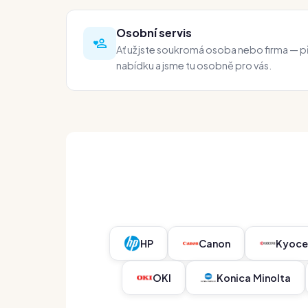
Osobní servis
Ať už jste soukromá osoba nebo firma — př
nabídku a jsme tu osobně pro vás.
HP
Canon
Kyoce
OKI
Konica Minolta