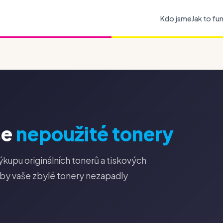
Kdo jsme
Jak to fu
še
nepoužité tonery
kupu originálních tonerů a tiskových
aby vaše zbylé tonery nezapadly