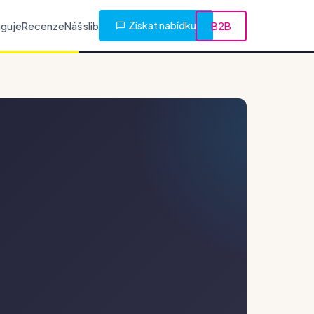
Získat nabídku
nguje
Recenze
Náš slib
B2B