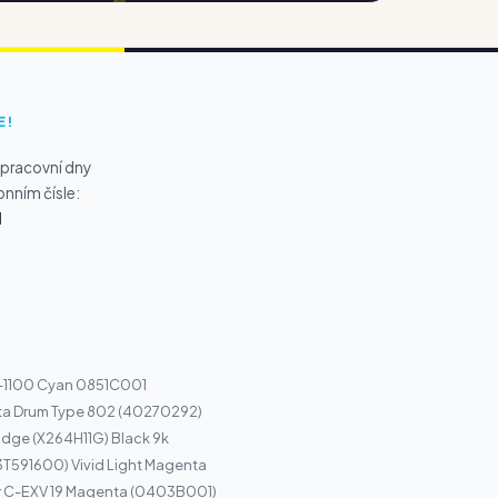
E!
 pracovní dny
onním čísle:
1
I-1100 Cyan 0851C001
ta Drum Type 802 (40270292)
idge (X264H11G) Black 9k
3T591600) Vivid Light Magenta
r C-EXV 19 Magenta (0403B001)