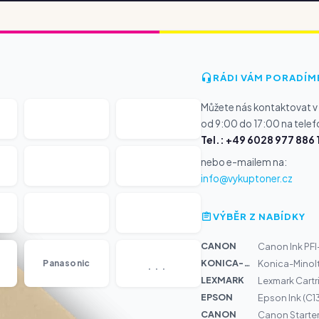
RÁDI VÁM PORADÍM
Můžete nás kontaktovat v
od 9:00 do 17:00 na telef
Tel.: +49 6028 977 886 
nebo e-mailem na:
info@vykuptoner.cz
VÝBĚR Z NABÍDKY
CANON
Canon Ink PF
...
KONICA-MIN...
Panasonic
Konica-Minol
LEXMARK
Lexmark Cartr
EPSON
Epson Ink (C1
CANON
Canon Starte