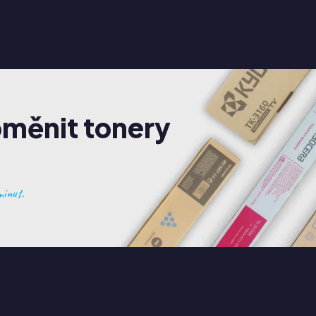
oměnit tonery
inut.