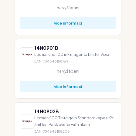
na vyžádání
více informací
14N0901B
Lexmark no 100 ink magenta blister Vizix
EAN: 734646158169
na vyžádání
více informací
14N0902B
Lexmark 100 Tinte gelb Standardkapazit?t
3ml 1er-Pack blister with alarm
EAN: 734646158206