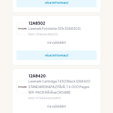
více informací
12A8302
Lexmark Fotoleiter 30k (12A8302)
EAN: 734646386272
na vyžádání
více informací
12A8420
Lexmark Cartridge T430 Black 12A8420
STANDARDKAPAZITÃƒÂ„T 6.000 Pages
1ER-PACK RÃƒÂœCKGABE
EAN: 0734646024891
na vyžádání