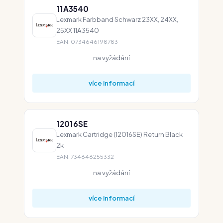
11A3540
Lexmark Farbband Schwarz 23XX, 24XX,
25XX 11A3540
EAN: 0734646198783
na vyžádání
více informací
12016SE
Lexmark Cartridge (12016SE) Return Black
2k
EAN: 734646255332
na vyžádání
více informací