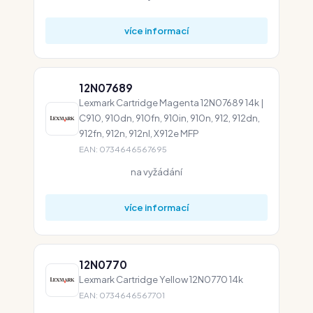
více informací
12N07689
Lexmark Cartridge Magenta 12N07689 14k |
C910, 910dn, 910fn, 910in, 910n, 912, 912dn,
912fn, 912n, 912nl, X912e MFP
EAN: 0734646567695
na vyžádání
více informací
12N0770
Lexmark Cartridge Yellow 12N0770 14k
EAN: 0734646567701