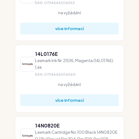
EAN: 0734646306553
na vyžádání
více informací
14L0176E
Lexmark Ink Nr. 210XL Magenta (14L0176E)
1,6k
EAN: 0734646306560
na vyžádání
více informací
14N0820E
Lexmark Cartridge No.100 Black 14N0820E
0,17k | Prevail Pro704, Pro709, Pro209