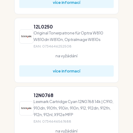
více informací
12L0250
Original Tonerpatrone für Optra W810
W810dn W810n, OptraImage W810s
EAN: 0734646252508
na vyžádání
více informací
12N0768
Lexmark Cartridge Cyan 12N0768 14k | C910,
910dn, 910fn, 910in, 910n, 912, 912dn, 912fn,
912n, 912nl, X912e MFP
EAN: 0734646567688
na vyžádání