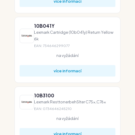
více informací
10B041Y
Lexmark Cartridge (10b041y) Return Yellow
6k
EAN: 734646299077
na vyžádání
více informací
10B3100
Lexmark ResttonerbehSlter C75x,C76x
EAN: 0734646245210
na vyžádání
více informací