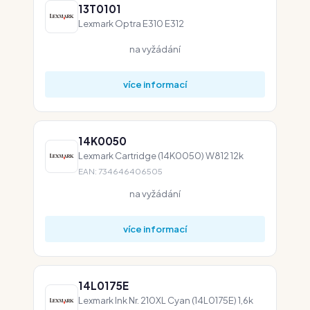
13T0101
Lexmark Optra E310 E312
na vyžádání
více informací
14K0050
Lexmark Cartridge (14K0050) W812 12k
EAN: 734646406505
na vyžádání
více informací
14L0175E
Lexmark Ink Nr. 210XL Cyan (14L0175E) 1,6k