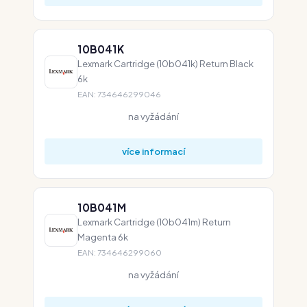
10B041K
Lexmark Cartridge (10b041k) Return Black
6k
EAN: 734646299046
na vyžádání
více informací
10B041M
Lexmark Cartridge (10b041m) Return
Magenta 6k
EAN: 734646299060
na vyžádání