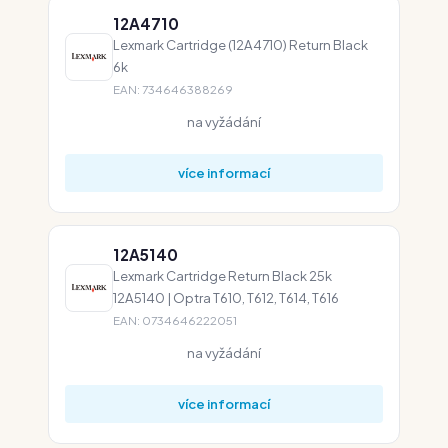
12A4710
Lexmark Cartridge (12A4710) Return Black
6k
EAN: 734646388269
na vyžádání
více informací
12A5140
Lexmark Cartridge Return Black 25k
12A5140 | Optra T610, T612, T614, T616
EAN: 0734646222051
na vyžádání
více informací