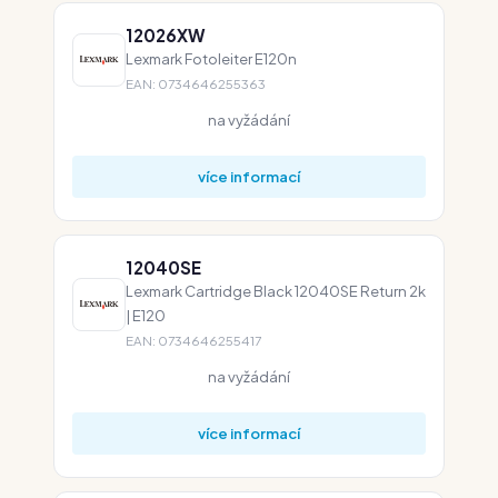
12026XW
Lexmark Fotoleiter E120n
EAN: 0734646255363
na vyžádání
více informací
12040SE
Lexmark Cartridge Black 12040SE Return 2k
| E120
EAN: 0734646255417
na vyžádání
více informací