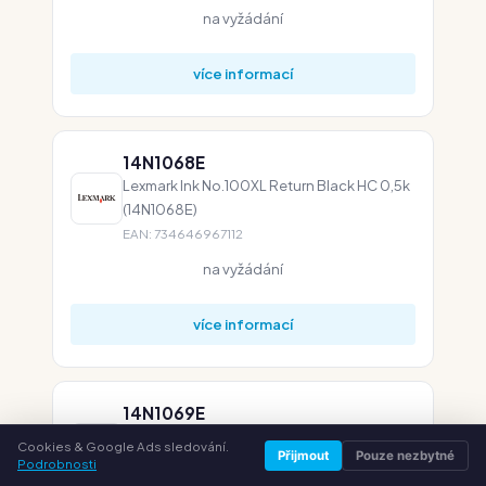
na vyžádání
více informací
14N1068E
Lexmark Ink No.100XL Return Black HC 0,5k
(14N1068E)
EAN: 734646967112
na vyžádání
více informací
14N1069E
Lexmark Ink No.100XL Return Cyan HC 0,6k
Cookies & Google Ads sledování.
Přijmout
Pouze nezbytné
(14N1069E)
Podrobnosti
EAN: 734646967136