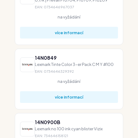
EAN: 0734646967037
na vyžádání
více informací
14N0849
Lexmark Tinte Color 3-er Pack C M Y #100
EAN: 0734646329392
na vyžádání
více informací
14N0900B
Lexmark no 100 ink cyan blister Vizix
EAN: 734646158121