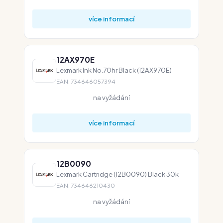
více informací
12AX970E
Lexmark Ink No.70hr Black (12AX970E)
EAN: 734646057394
na vyžádání
více informací
12B0090
Lexmark Cartridge (12B0090) Black 30k
EAN: 734646210430
na vyžádání