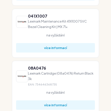
041X1007
Lexmark Maintenance Kit 41X1007 SVC
Bezel Cleaning Kit | MX 71x
na vyžádání
více informací
08A0476
Lexmark Cartridge (08a0476) Return Black
3k
EAN: 734646368735
na vyžádání
více informací