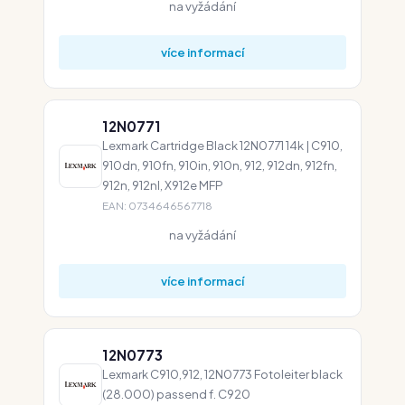
na vyžádání
více informací
12N0771
Lexmark Cartridge Black 12N0771 14k | C910,
910dn, 910fn, 910in, 910n, 912, 912dn, 912fn,
912n, 912nl, X912e MFP
EAN: 0734646567718
na vyžádání
více informací
12N0773
Lexmark C910,912, 12N0773 Fotoleiter black
(28.000) passend f. C920