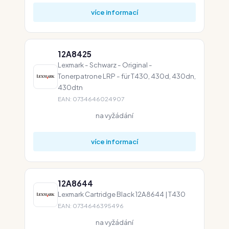
více informací
12A8425
Lexmark - Schwarz - Original -
Tonerpatrone LRP - für T430, 430d, 430dn,
430dtn
EAN: 0734646024907
na vyžádání
více informací
12A8644
Lexmark Cartridge Black 12A8644 | T430
EAN: 0734646395496
na vyžádání