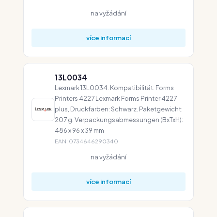
na vyžádání
více informací
13L0034
Lexmark 13L0034. Kompatibilität: Forms
Printers 4227 Lexmark Forms Printer 4227
plus, Druckfarben: Schwarz. Paketgewicht:
207 g. Verpackungsabmessungen (BxTxH):
486 x 96 x 39 mm
EAN: 0734646290340
na vyžádání
více informací