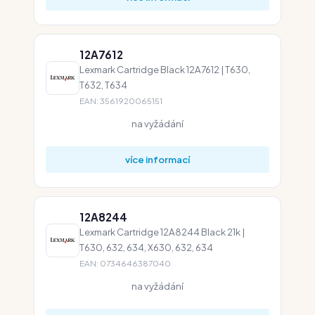
12A7612
Lexmark Cartridge Black 12A7612 | T630,
T632, T634
EAN: 3561920065151
na vyžádání
více informací
12A8244
Lexmark Cartridge 12A8244 Black 21k |
T630, 632, 634, X630, 632, 634
EAN: 0734646387040
na vyžádání