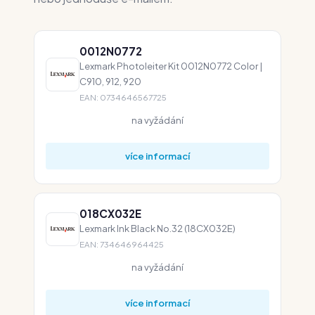
0012N0772
Lexmark Photoleiter Kit 0012N0772 Color |
C910, 912, 920
EAN: 0734646567725
na vyžádání
více informací
018CX032E
Lexmark Ink Black No.32 (18CX032E)
EAN: 734646964425
na vyžádání
více informací