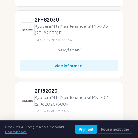
2FH82030
Kyocera Mita Maintenance Kit MK-703
(2FH82030) E
EAN: 632983003534
na vyžádání
více informací
2FJ82020
Kyocera Mita Maintenance Kit MK-702
(2FJ82020) 500k
EAN: 632983003527
na vyžádání
Cookies & Google Ads sledování.
Přijmout
Pouze nezbytné
Podrobnosti
více informací