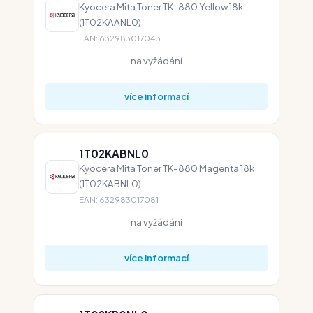
Kyocera Mita Toner TK-880 Yellow 18k
(1T02KAANL0)
EAN: 632983017043
na vyžádání
více informací
1T02KABNL0
Kyocera Mita Toner TK-880 Magenta 18k
(1T02KABNL0)
EAN: 632983017081
na vyžádání
více informací