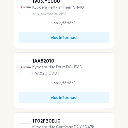
1903JY0000
Kyocera Heftklammern SH-10
EAN: 632983009192
na vyžádání
více informací
1AA82010
Kyocera Mita Drum DC-1560
(1AA82010001)
na vyžádání
více informací
1T02FB0EU0
Kyocera Mita Cartridge TK-655 47k