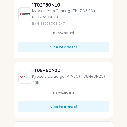
1T02P80NL0
Kyocera Mita Cartridge TK-7105 20k
(1T02P80NL0)
EAN: 632983031247
na vyžádání
více informací
1T05H60N20
Kyocera Cartrdige TK-950 (1T05H60N20)
7,8k
na vyžádání
více informací