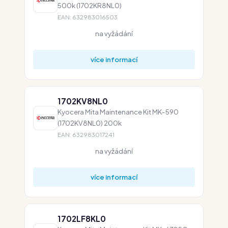
500k (1702KR8NL0)
EAN: 632983016503
na vyžádání
více informací
1702KV8NL0
Kyocera Mita Maintenance Kit MK-590
(1702KV8NL0) 200k
EAN: 632983017241
na vyžádání
více informací
1702LF8KL0