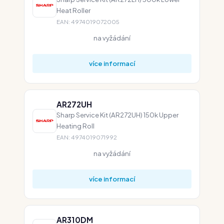
Heat Roller
EAN: 4974019072005
na vyžádání
více informací
AR272UH
Sharp Service Kit (AR272UH) 150k Upper
Heating Roll
EAN: 4974019071992
na vyžádání
více informací
AR310DM