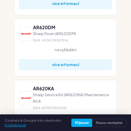
více informací
AR620DM
Sharp Drum (AR620DM)
EAN: 4974019057514
na vyžádání
více informací
AR620KA
Sharp Service Kit (AR620KA) Maintenance
Kit A
EAN: 4974019016115
na vyžádání
Cookies & Google Ads sledování.
Přijmout
Pouze nezbytné
Podrobnosti