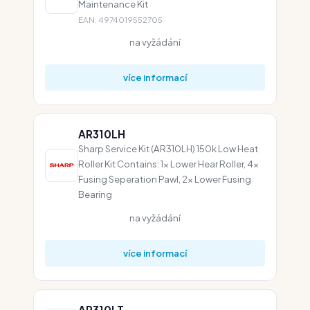
Maintenance Kit
EAN: 4974019552705
na vyžádání
více informací
AR310LH
Sharp Service Kit (AR310LH) 150k Low Heat
Roller Kit Contains: 1x Lower Hear Roller, 4x
Fusing Seperation Pawl, 2x Lower Fusing
Bearing
na vyžádání
více informací
AR310LT