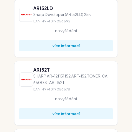
AR152LD
Sharp Developer (AR152LD) 25k
EAN: 4974019056692
na vyžádání
více informací
AR152T
SHARP AR-121 151 152 ARF-152 TONER, CA.
6500 S., AR-152T
EAN: 4974019056678
na vyžádání
více informací