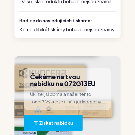
Další čísla produktu bohužel nejsou známa
Hodí se do následujících tiskáren:
Kompatibilní tiskárny bohužel nejsou známy
Čekáme na tvou
nabídku na 072G13EU
Uklízel jsi doma a našel tento
toner? Výkup je u nás jednoduchý.
Získat nabídku