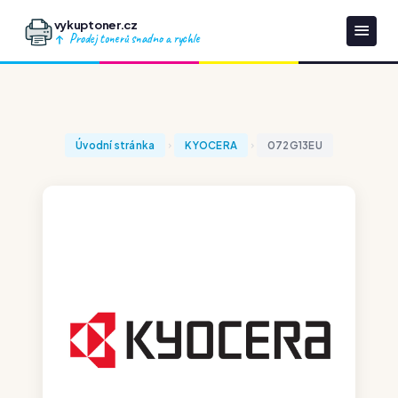
vykuptoner.cz
Prodej tonerů snadno a rychle
Úvodní stránka
KYOCERA
072G13EU