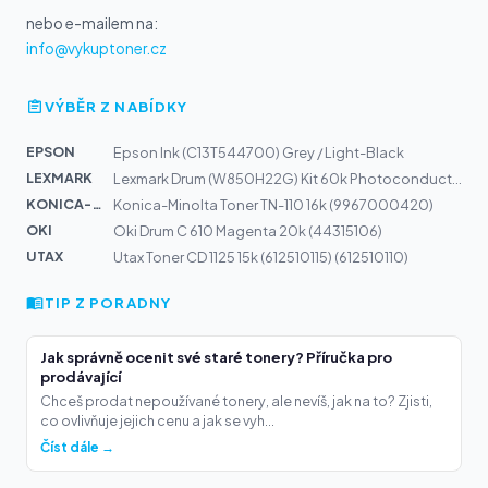
nebo e-mailem na:
info@vykuptoner.cz
VÝBĚR Z NABÍDKY
EPSON
Epson Ink (C13T544700) Grey / Light-Black
LEXMARK
Lexmark Drum (W850H22G) Kit 60k Photoconductor
KONICA-MIN...
Konica-Minolta Toner TN-110 16k (9967000420)
OKI
Oki Drum C 610 Magenta 20k (44315106)
UTAX
Utax Toner CD 1125 15k (612510115) (612510110)
TIP Z PORADNY
Jak správně ocenit své staré tonery? Příručka pro
prodávající
Chceš prodat nepoužívané tonery, ale nevíš, jak na to? Zjisti,
co ovlivňuje jejich cenu a jak se vyh...
Číst dále →