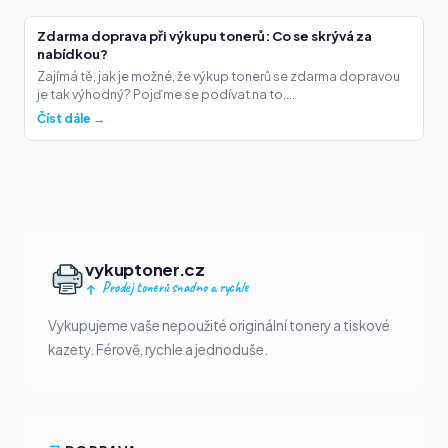
Zdarma doprava při výkupu tonerů: Co se skrývá za
nabídkou?
Zajímá tě, jak je možné, že výkup tonerů se zdarma dopravou
je tak výhodný? Pojďme se podívat na to,...
Číst dále →
vykuptoner.cz
Prodej tonerů snadno a rychle
Vykupujeme vaše nepoužité originální tonery a tiskové
kazety. Férově, rychle a jednoduše.