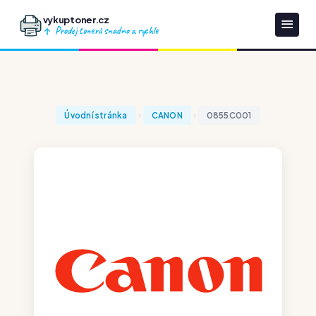
vykuptoner.cz
Prodej tonerů snadno a rychle
Úvodní stránka
CANON
0855C001