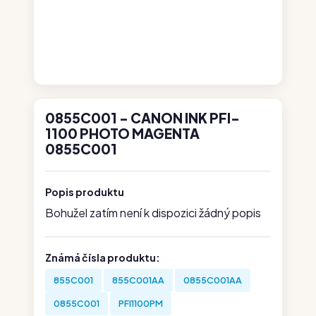
0855C001 - CANON INK PFI-
1100 PHOTO MAGENTA
0855C001
Popis produktu
Bohužel zatím není k dispozici žádný popis
Známá čísla produktu:
855C001
855C001AA
0855C001AA
0855C001
PFI1100PM