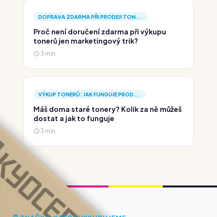
DOPRAVA ZDARMA PŘI PRODEJI TON...
Proč není doručení zdarma při výkupu
tonerů jen marketingový trik?
3 min.
VÝKUP TONERŮ: JAK FUNGUJE PROD...
Máš doma staré tonery? Kolik za ně můžeš
dostat a jak to funguje
3 min.