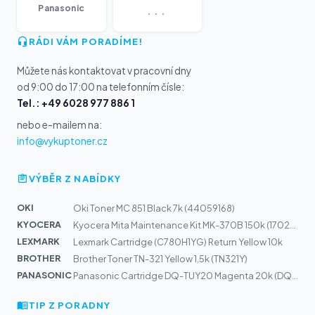
...
Panasonic
RÁDI VÁM PORADÍME!
Můžete nás kontaktovat v pracovní dny
od 9:00 do 17:00 na telefonním čísle:
Tel.: +49 6028 977 886 1
nebo e-mailem na:
info@vykuptoner.cz
VÝBĚR Z NABÍDKY
OKI
Oki Toner MC 851 Black 7k (44059168)
KYOCERA
Kyocera Mita Maintenance Kit MK-370B 150k (1702LX0UN0)
LEXMARK
Lexmark Cartridge (C780H1YG) Return Yellow 10k
BROTHER
Brother Toner TN-321 Yellow 1,5k (TN321Y)
PANASONIC
Panasonic Cartridge DQ-TUY20 Magenta 20k (DQ-TUY20M)
TIP Z PORADNY