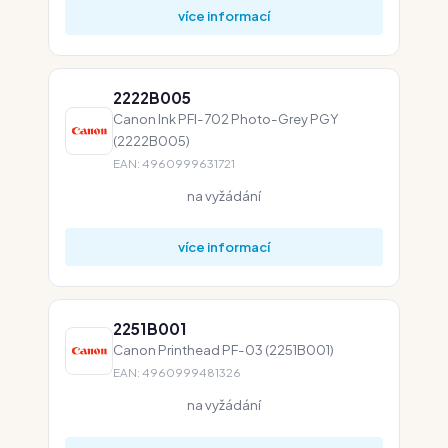
více informací
2222B005
Canon Ink PFI-702 Photo-Grey PGY
(2222B005)
EAN: 4960999631721
na vyžádání
více informací
2251B001
Canon Printhead PF-03 (2251B001)
EAN: 4960999481326
na vyžádání