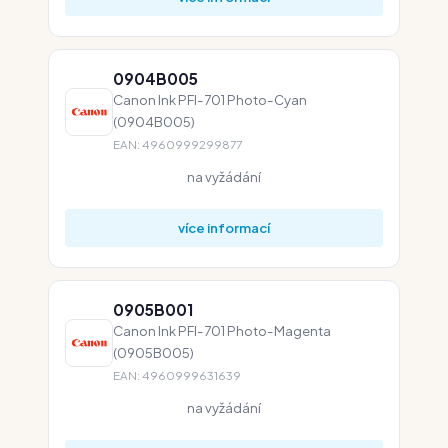
0904B005
Canon Ink PFI-701 Photo-Cyan
(0904B005)
EAN: 4960999299877
na vyžádání
více informací
0905B001
Canon Ink PFI-701 Photo-Magenta
(0905B005)
EAN: 4960999631639
na vyžádání