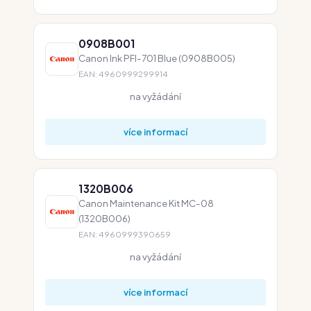
0908B001
Canon Ink PFI-701 Blue (0908B005)
EAN: 4960999299914
na vyžádání
více informací
1320B006
Canon Maintenance Kit MC-08
(1320B006)
EAN: 4960999390659
na vyžádání
více informací