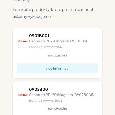
Zde vidíte produkty, které pro tento model
tiskárny vykupujeme.
0901B001
Canon Ink PFI-701 Cyan (0901B005)
EAN: 4960999299846
na vyžádání
více informací
0902B001
Canon Ink PFI-701 Magenta (0902B005)
EAN: 4960999631608
na vyžádání