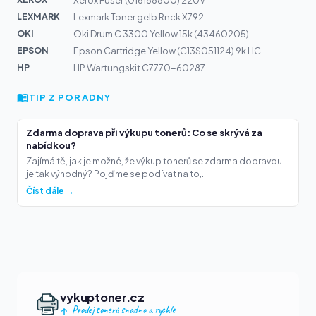
Xerox Fuser (016188800) 220V
LEXMARK
Lexmark Toner gelb Rnck X792
OKI
Oki Drum C 3300 Yellow 15k (43460205)
EPSON
Epson Cartridge Yellow (C13S051124) 9k HC
HP
HP Wartungskit C7770-60287
TIP Z PORADNY
Zdarma doprava při výkupu tonerů: Co se skrývá za
nabídkou?
Zajímá tě, jak je možné, že výkup tonerů se zdarma dopravou
je tak výhodný? Pojďme se podívat na to,...
Číst dále →
vykuptoner.cz
Prodej tonerů snadno a rychle