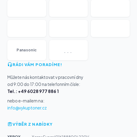
...
Panasonic
RÁDI VÁM PORADÍME!
Můžete nás kontaktovat v pracovní dny
od 9:00 do 17:00 na telefonním čísle:
Tel.: +49 6028 977 886 1
nebo e-mailem na:
info@vykuptoner.cz
VÝBĚR Z NABÍDKY
XEROX