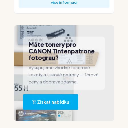
více informací
Máte tonery pro
CANON Tintenpatrone
fotograu?
Vykupujeme vhodné tonerové
kazety a tiskové patrony — férové
ceny a doprava zdarma.
Získat nabídku