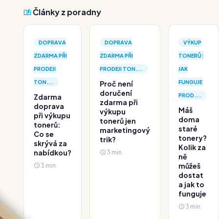
Články z poradny
DOPRAVA
DOPRAVA
VÝKUP
ZDARMA PŘI
ZDARMA PŘI
TONERŮ:
PRODEJI
PRODEJI TON...
JAK
TON...
FUNGUJE
Proč není
doručení
PROD...
Zdarma
zdarma při
doprava
Máš
výkupu
při výkupu
doma
tonerů jen
tonerů:
staré
marketingový
Co se
tonery?
trik?
skrývá za
Kolik za
nabídkou?
3 min.
ně
3 min.
můžeš
dostat
a jak to
funguje
3 min.