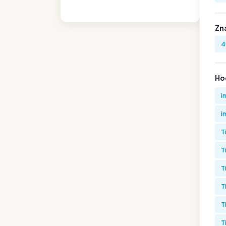
Zn
4
Hod
i
i
T
T
T
T
T
T