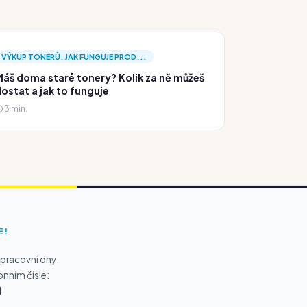
VÝKUP TONERŮ: JAK FUNGUJE PROD...
áš doma staré tonery? Kolik za ně můžeš
ostat a jak to funguje
3 min.
E!
 pracovní dny
onním čísle:
1