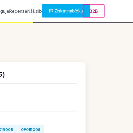
Získat nabídku
nguje
Recenze
Náš slib
B2B
5)
01B005
0901B005