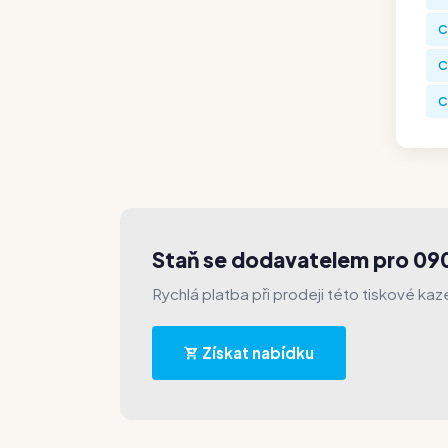
C
C
C
Staň se dodavatelem pro 09
Rychlá platba při prodeji této tiskové kaz
Získat nabídku