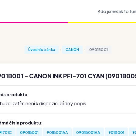
Kdo jsme
Jak to fu
Úvodní stránka
CANON
0901B001
901B001 - CANON INK PFI-701 CYAN (0901B00
pis produktu
užel zatím není k dispozici žádný popis
ámá čísla produktu:
FI701C
0901B001
901B001AA
0901B001AA
901B001
9