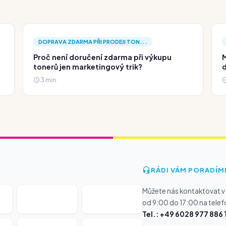
DOPRAVA ZDARMA PŘI PRODEJI TON...
Proč není doručení zdarma při výkupu
M
tonerů jen marketingový trik?
d
3 min.
RÁDI VÁM PORADÍM
Můžete nás kontaktovat v
od 9:00 do 17:00 na telef
Tel.: +49 6028 977 886 