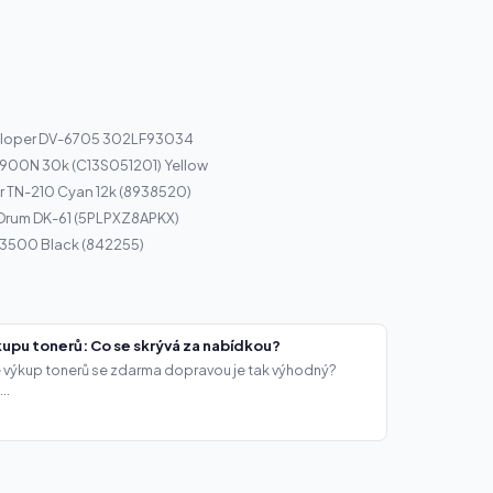
eloper DV-6705 302LF93034
900N 30k (C13S051201) Yellow
r TN-210 Cyan 12k (8938520)
 Drum DK-61 (5PLPXZ8APKX)
C3500 Black (842255)
upu tonerů: Co se skrývá za nabídkou?
že výkup tonerů se zdarma dopravou je tak výhodný?
..