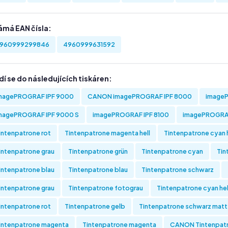
ámá EAN čísla:
960999299846
4960999631592
í se do následujících tiskáren:
magePROGRAF IPF 9000
CANON imagePROGRAF IPF 8000
imageP
magePROGRAF IPF 9000 S
imagePROGRAF IPF 8100
imagePROGRAF
intenpatrone rot
Tintenpatrone magenta hell
Tintenpatrone cyan h
intenpatrone grau
Tintenpatrone grün
Tintenpatrone cyan
Tin
intenpatrone blau
Tintenpatrone blau
Tintenpatrone schwarz
intenpatrone grau
Tintenpatrone fotograu
Tintenpatrone cyan hel
intenpatrone rot
Tintenpatrone gelb
Tintenpatrone schwarz matt
intenpatrone magenta
Tintenpatrone magenta
CANON Tintenpatr