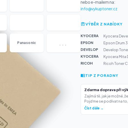
nebo e-mailem na:
info@vykuptoner.cz
VÝBĚR Z NABÍDKY
KYOCERA
Kyocera Dev
...
EPSON
Panasonic
Epson Drum 3
DEVELOP
Develop Tone
KYOCERA
Kyocera Mita
RICOH
Ricoh Toner 
TIP Z PORADNY
Zdarma doprava při výk
Zajímá tě, jak je možné, 
Pojďme se podívat na to,.
Číst dále →