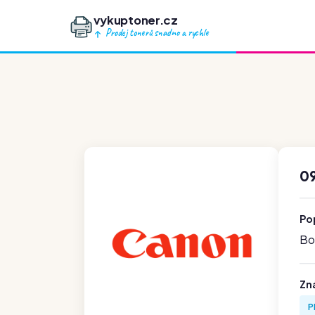
vykuptoner.cz
Prodej tonerů snadno a rychle
0
Po
Boh
Zn
P