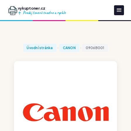
vykuptoner.cz
Prodej tonerů snadno a rychle
Úvodní stránka
CANON
0906B001