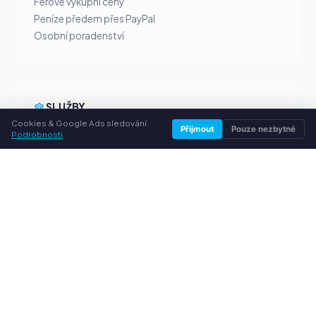
Férové výkupní ceny
Peníze předem přes PayPal
Osobní poradenství
SLUŽBY
Cookies & Google Ads sledování.
Přijmout
Pouze nezbytné
Podrobnosti
O nás
Ochrana osobních údajů
Kontakt / Právní informace
Časté dotazy (FAQ)
Poradna
© 2026 vykuptoner.cz. Všechna práva vyhrazena.
Prodej tonerů ve vašem městě