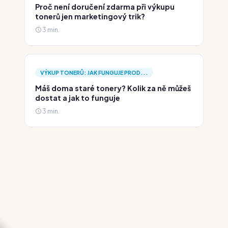
Proč není doručení zdarma při výkupu
tonerů jen marketingový trik?
3 min.
VÝKUP TONERŮ: JAK FUNGUJE PROD...
Máš doma staré tonery? Kolik za ně můžeš
dostat a jak to funguje
3 min.