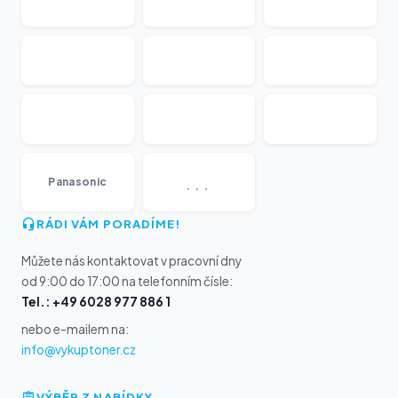
...
Panasonic
RÁDI VÁM PORADÍME!
Můžete nás kontaktovat v pracovní dny
od 9:00 do 17:00 na telefonním čísle:
Tel.: +49 6028 977 886 1
nebo e-mailem na:
info@vykuptoner.cz
VÝBĚR Z NABÍDKY