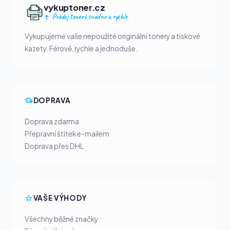
vykuptoner.cz
Prodej tonerů snadno a rychle
Vykupujeme vaše nepoužité originální tonery a tiskové
kazety. Férově, rychle a jednoduše.
DOPRAVA
Doprava zdarma
Přepravní štítek e-mailem
Doprava přes DHL
VAŠE VÝHODY
Všechny běžné značky