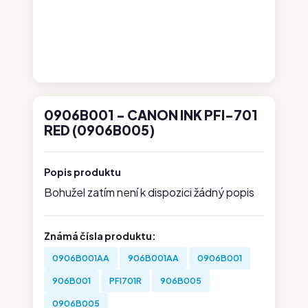
0906B001 - CANON INK PFI-701
RED (0906B005)
Popis produktu
Bohužel zatím není k dispozici žádný popis
Známá čísla produktu:
0906B001AA
906B001AA
0906B001
906B001
PFI701R
906B005
0906B005