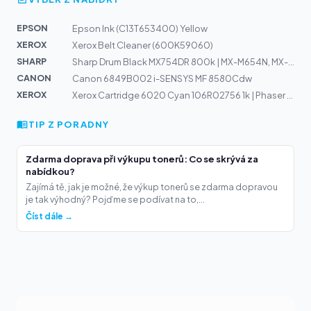
EPSON
Epson Ink (C13T653400) Yellow
XEROX
Xerox Belt Cleaner (600K59060)
SHARP
Sharp Drum Black MX754DR 800k | MX-M654N, MX-M754N
CANON
Canon 6849B002 i-SENSYS MF 8580Cdw
XEROX
Xerox Cartridge 6020 Cyan 106R02756 1k | Phaser 6020, 6...
TIP Z PORADNY
Zdarma doprava při výkupu tonerů: Co se skrývá za
nabídkou?
Zajímá tě, jak je možné, že výkup tonerů se zdarma dopravou
je tak výhodný? Pojďme se podívat na to,...
Číst dále →