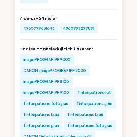
Známá EAN čísla:
4960999631646
4960999299891
Hodí se do následujících tiskáren:
imagePROGRAF IPF 9000
CANON imagePROGRAF IPF 8000
imagePROGRAF IPF 8100
imagePROGRAF IPF 9100
Tintenpatrone rot
Tintenpatrone fotograu
Tintenpatrone grün
Tintenpatrone blau
Tintenpatrone blau
Tintenpatrone grün
Tintenpatrone fotograu
CANON Tintenpatrone schwarz matt