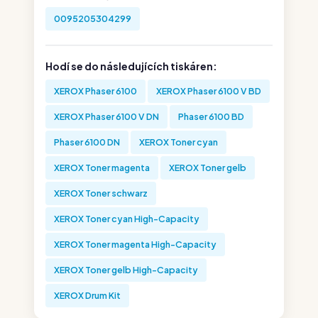
0095205304299
Hodí se do následujících tiskáren:
XEROX Phaser 6100
XEROX Phaser 6100 V BD
XEROX Phaser 6100 V DN
Phaser 6100 BD
Phaser 6100 DN
XEROX Toner cyan
XEROX Toner magenta
XEROX Toner gelb
XEROX Toner schwarz
XEROX Toner cyan High-Capacity
XEROX Toner magenta High-Capacity
XEROX Toner gelb High-Capacity
XEROX Drum Kit