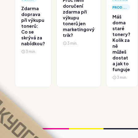
Proč není
doručení
PROD...
Zdarma
zdarma při
doprava
Máš
výkupu
při výkupu
doma
tonerů jen
tonerů:
staré
marketingový
Co se
tonery?
trik?
skrývá za
Kolik za
nabídkou?
3 min.
ně
3 min.
můžeš
dostat
a jak to
funguje
3 min.