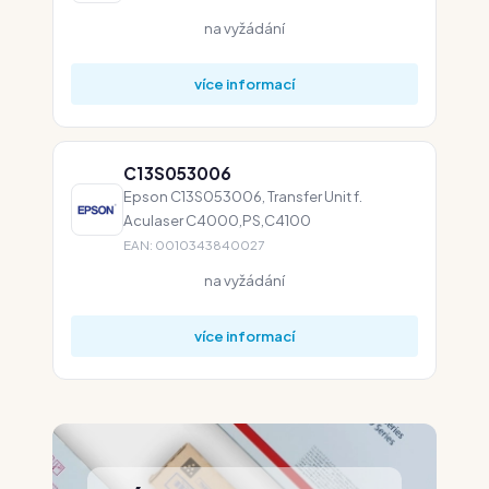
na vyžádání
více informací
C13S053006
Epson C13S053006, Transfer Unit f.
Aculaser C4000,PS,C4100
EAN: 0010343840027
na vyžádání
více informací