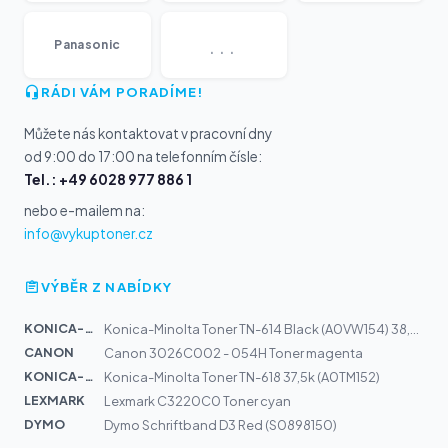
...
Panasonic
RÁDI VÁM PORADÍME!
Můžete nás kontaktovat v pracovní dny
od 9:00 do 17:00 na telefonním čísle:
Tel.: +49 6028 977 886 1
nebo e-mailem na:
info@vykuptoner.cz
VÝBĚR Z NABÍDKY
KONICA-MIN...
Konica-Minolta Toner TN-614 Black (A0VW154) 38,5k
CANON
Canon 3026C002 - 054H Toner magenta
KONICA-MIN...
Konica-Minolta Toner TN-618 37,5k (A0TM152)
LEXMARK
Lexmark C3220C0 Toner cyan
DYMO
Dymo Schriftband D3 Red (S0898150)