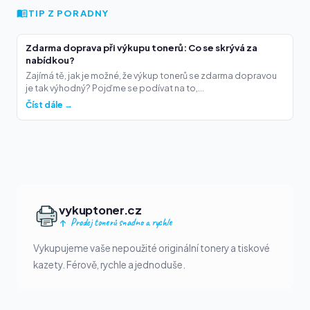
TIP Z PORADNY
Zdarma doprava při výkupu tonerů: Co se skrývá za
nabídkou?
Zajímá tě, jak je možné, že výkup tonerů se zdarma dopravou
je tak výhodný? Pojďme se podívat na to,...
Číst dále →
vykuptoner.cz
Prodej tonerů snadno a rychle
Vykupujeme vaše nepoužité originální tonery a tiskové
kazety. Férově, rychle a jednoduše.