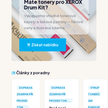
Máte tonery pro XEROX
Drum Kit?
Vykupujeme vhodné tonerové
kazety a tiskové patrony — férové
ceny a doprava zdarma.
Získat nabídku
Články z poradny
DOPRAVA
DOPRAVA
VÝKUP
ZDARMA PŘI
ZDARMA PŘI
TONERŮ:
PRODEJI
PRODEJI TON...
JAK
TON...
FUNGUJE