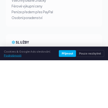
Všechny běžné značky
Férové výkupní ceny
Peníze předem přes PayPal
Osobní poradenství
SLUŽBY
Cookies & Google Ads sledování.
O nás
Přijmout
Pouze nezbytné
Podrobnosti
Ochrana osobních údajů
Kontakt / Právní informace
Časté dotazy (FAQ)
Poradna
© 2026 vykuptoner.cz. Všechna práva vyhrazena.
Prodej tonerů ve vašem městě