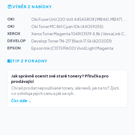
VÝBĚR Z NABÍDKY
OKI
Oki Fuser Unit 220 Volt 44565808 | MB461, MB471, MB491
OKI
Oki Toner MC 861 Cyan 10k (44059255)
XEROX
Xerox Toner Magenta 106R03519 4,8k | VersaLink C400, C4...
DEVELOP
Develop Toner TN-217 Black 17,5k (A2020D1)
EPSON
Epson Ink (C13T591600) Vivid Light Magenta
TIP Z PORADNY
Jak správně ocenit své staré tonery? Příručka pro
prodávající
Chceš prodat nepoužívané tonery, ale nevíš, jak na to? Zjisti,
co ovlivňuje jejich cenu a jak se vyh...
Číst dále →