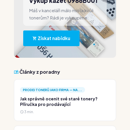
Výkup kazet 0986B001
Máš v kanceláři málo místa kvůli
tonerům? Rádi je vykoupíme.
Získat nabídku
Články z poradny
PRODEJ TONERŮ JAKO FIRMA — NA...
Jak správně ocenit své staré tonery?
Příručka pro prodávající
3 min.