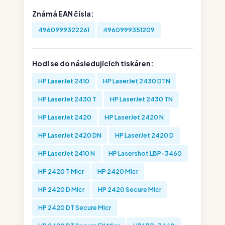
Známá EAN čísla:
4960999322261
4960999351209
Hodí se do následujících tiskáren:
HP LaserJet 2410
HP LaserJet 2430 DTN
HP LaserJet 2430 T
HP LaserJet 2430 TN
HP LaserJet 2420
HP LaserJet 2420 N
HP LaserJet 2420 DN
HP LaserJet 2420 D
HP LaserJet 2410 N
HP Lasershot LBP-3460
HP 2420 T Micr
HP 2420 Micr
HP 2420 D Micr
HP 2420 Secure Micr
HP 2420 DT Secure Micr