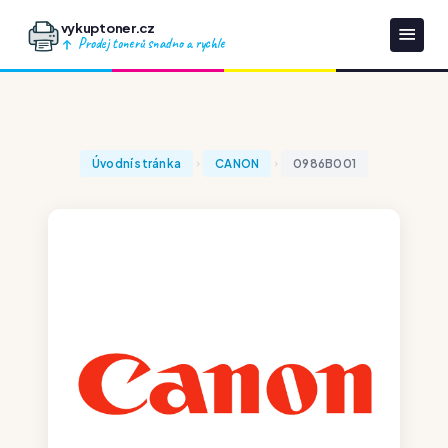
vykuptoner.cz
Prodej tonerů snadno a rychle
Úvodní stránka
CANON
0986B001