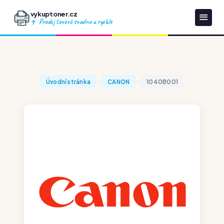
vykuptoner.cz
Prodej tonerů snadno a rychle
Úvodní stránka
CANON
1040B001