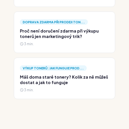
DOPRAVA ZDARMA PŘI PRODEJI TON...
Proč není doručení zdarma při výkupu
tonerů jen marketingový trik?
3 min.
VÝKUP TONERŮ: JAK FUNGUJE PROD...
Máš doma staré tonery? Kolik za ně můžeš
dostat a jak to funguje
3 min.