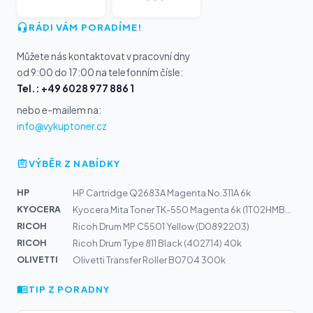
RÁDI VÁM PORADÍME!
Můžete nás kontaktovat v pracovní dny
od 9:00 do 17:00 na telefonním čísle:
Tel.: +49 6028 977 886 1
nebo e-mailem na:
info@vykuptoner.cz
VÝBĚR Z NABÍDKY
HP
HP Cartridge Q2683A Magenta No.311A 6k
KYOCERA
Kyocera Mita Toner TK-550 Magenta 6k (1T02HMBEU0)
RICOH
Ricoh Drum MP C5501 Yellow (D0892203)
RICOH
Ricoh Drum Type 811 Black (402714) 40k
OLIVETTI
Olivetti Transfer Roller B0704 300k
TIP Z PORADNY