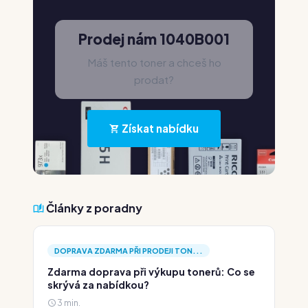
Prodej nám 1040B001
Máš tento toner a chceš ho
prodat?
Získat nabídku
Články z poradny
DOPRAVA ZDARMA PŘI PRODEJI TON...
Zdarma doprava při výkupu tonerů: Co se
skrývá za nabídkou?
3 min.