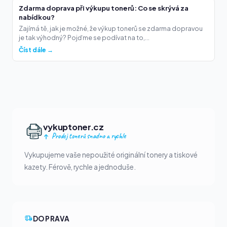
Zdarma doprava při výkupu tonerů: Co se skrývá za
nabídkou?
Zajímá tě, jak je možné, že výkup tonerů se zdarma dopravou
je tak výhodný? Pojďme se podívat na to,...
Číst dále →
vykuptoner.cz
Prodej tonerů snadno a rychle
Vykupujeme vaše nepoužité originální tonery a tiskové
kazety. Férově, rychle a jednoduše.
DOPRAVA