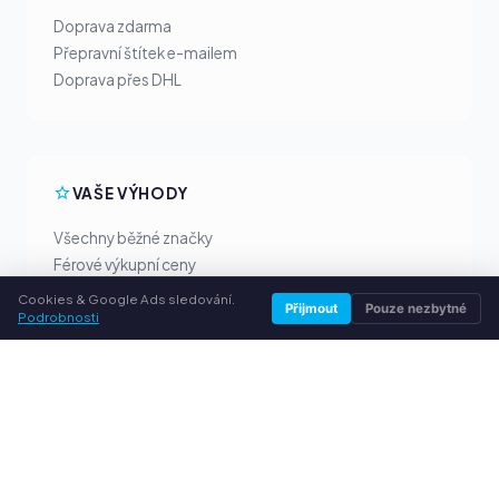
Doprava zdarma
Přepravní štítek e-mailem
Doprava přes DHL
VAŠE VÝHODY
Všechny běžné značky
Férové výkupní ceny
Peníze předem přes PayPal
Cookies & Google Ads sledování.
Přijmout
Pouze nezbytné
Podrobnosti
Osobní poradenství
SLUŽBY
O nás