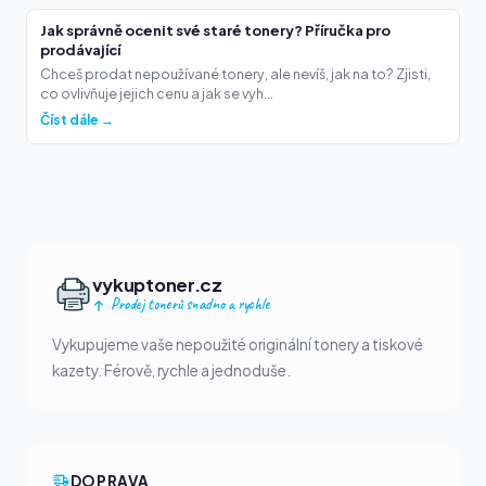
Jak správně ocenit své staré tonery? Příručka pro
prodávající
Chceš prodat nepoužívané tonery, ale nevíš, jak na to? Zjisti,
co ovlivňuje jejich cenu a jak se vyh...
Číst dále →
vykuptoner.cz
Prodej tonerů snadno a rychle
Vykupujeme vaše nepoužité originální tonery a tiskové
kazety. Férově, rychle a jednoduše.
DOPRAVA