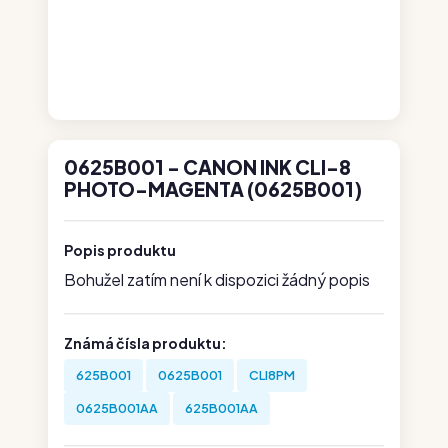
0625B001 - CANON INK CLI-8
PHOTO-MAGENTA (0625B001)
Popis produktu
Bohužel zatím není k dispozici žádný popis
Známá čísla produktu:
625B001
0625B001
CLI8PM
0625B001AA
625B001AA