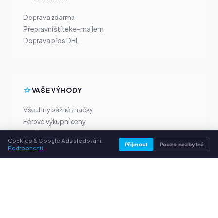
Doprava zdarma
Přepravní štítek e-mailem
Doprava přes DHL
VAŠE VÝHODY
Všechny běžné značky
Férové výkupní ceny
Peníze předem přes PayPal
Cookies & Google Ads sledování.
Osobní poradenství
Přijmout
Pouze nezbytné
Podrobnosti
SLUŽBY
O nás