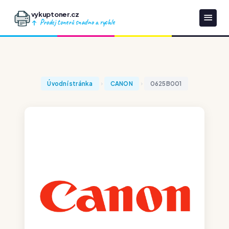
vykuptoner.cz
Prodej tonerů snadno a rychle
Úvodní stránka
CANON
0625B001