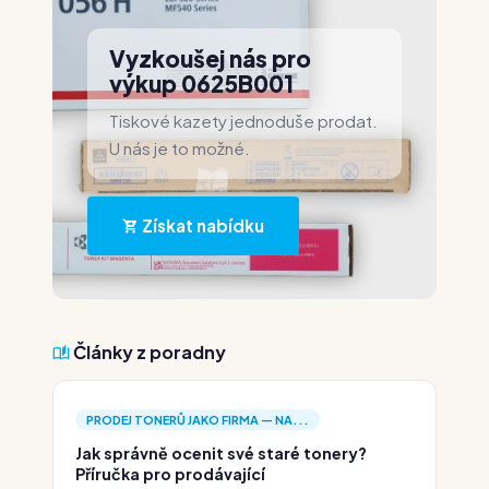
Vyzkoušej nás pro
výkup 0625B001
Tiskové kazety jednoduše prodat.
U nás je to možné.
Získat nabídku
Články z poradny
PRODEJ TONERŮ JAKO FIRMA — NA...
Jak správně ocenit své staré tonery?
Příručka pro prodávající