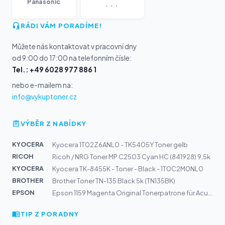
...
Panasonic
RÁDI VÁM PORADÍME!
Můžete nás kontaktovat v pracovní dny
od 9:00 do 17:00 na telefonním čísle:
Tel.: +49 6028 977 886 1
nebo e-mailem na:
info@vykuptoner.cz
VÝBĚR Z NABÍDKY
KYOCERA
Kyocera 1T02Z6ANL0 - TK5405Y Toner gelb
RICOH
Ricoh / NRG Toner MP C2503 Cyan HC (841928) 9,5k
KYOCERA
Kyocera TK-8455K - Toner - Black - 1T0C2M0NL0
BROTHER
Brother Toner TN-135 Black 5k (TN135BK)
EPSON
Epson 1159 Magenta Original Tonerpatrone für AcuLaser C...
TIP Z PORADNY