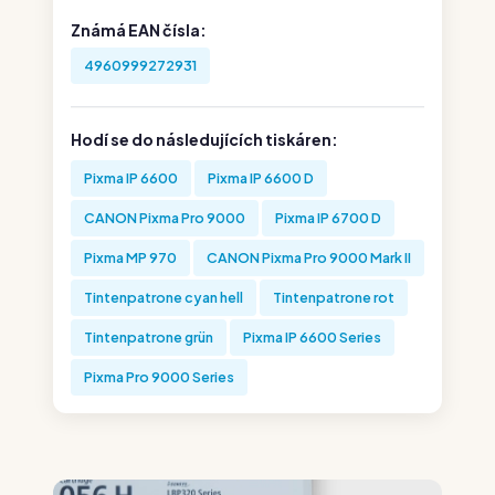
Známá EAN čísla:
4960999272931
Hodí se do následujících tiskáren:
Pixma IP 6600
Pixma IP 6600 D
CANON Pixma Pro 9000
Pixma IP 6700 D
Pixma MP 970
CANON Pixma Pro 9000 Mark II
Tintenpatrone cyan hell
Tintenpatrone rot
Tintenpatrone grün
Pixma IP 6600 Series
Pixma Pro 9000 Series