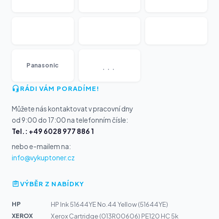
...
Panasonic
RÁDI VÁM PORADÍME!
Můžete nás kontaktovat v pracovní dny
od 9:00 do 17:00 na telefonním čísle:
Tel.: +49 6028 977 886 1
nebo e-mailem na:
info@vykuptoner.cz
VÝBĚR Z NABÍDKY
HP
HP Ink 51644YE No.44 Yellow (51644YE)
XEROX
Xerox Cartridge (013R00606) PE120 HC 5k