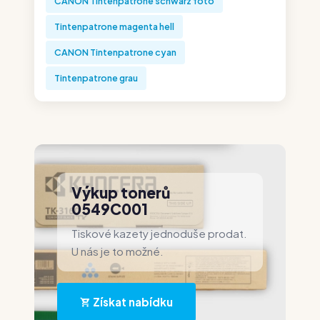
CANON Tintenpatrone schwarz foto
Tintenpatrone magenta hell
CANON Tintenpatrone cyan
Tintenpatrone grau
Výkup tonerů
0549C001
Tiskové kazety jednoduše prodat.
U nás je to možné.
Získat nabídku