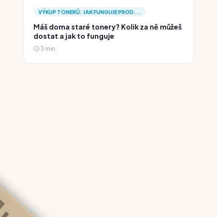
VÝKUP TONERŮ: JAK FUNGUJE PROD...
Máš doma staré tonery? Kolik za ně můžeš
dostat a jak to funguje
3 min.