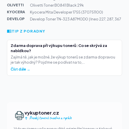
OLIVETTI
Olivetti Toner B0841 Black 29k
KYOCERA
Kyocera Mita Developer 1755 (370751100)
DEVELOP
Develop Toner TN-323 A87M0D0 | Ineo 227, 287, 367
TIP Z PORADNY
Zdarma doprava při výkupu tonerů: Co se skrývá za
nabídkou?
Zajímá tě, jak je možné, že výkup tonerů se zdarma dopravou
je tak výhodný? Pojďme se podívat na to,...
Číst dále →
vykuptoner.cz
Prodej tonerů snadno a rychle
Vykupujeme vaše nepoužité originální tonery a tiskové