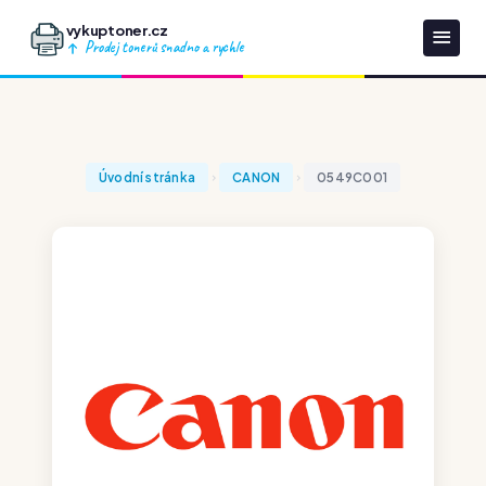
vykuptoner.cz
Prodej tonerů snadno a rychle
Úvodní stránka
CANON
0549C001