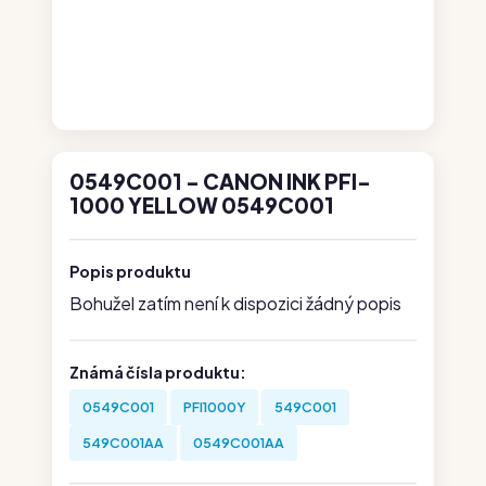
0549C001 - CANON INK PFI-
1000 YELLOW 0549C001
Popis produktu
Bohužel zatím není k dispozici žádný popis
Známá čísla produktu:
0549C001
PFI1000Y
549C001
549C001AA
0549C001AA