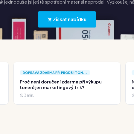
k jednoduše jsi ještě spotřební materiál neprodal! Vyzkoušej n
Získat nabídku
DOPRAVA ZDARMA PŘI PRODEJI TON...
Proč není doručení zdarma při výkupu
M
tonerů jen marketingový trik?
d
3 min.