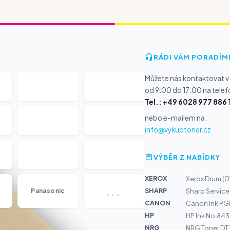
RÁDI VÁM PORADÍM
Můžete nás kontaktovat v
od 9:00 do 17:00 na telef
Tel.: +49 6028 977 886 
nebo e-mailem na:
info@vykuptoner.cz
VÝBĚR Z NABÍDKY
XEROX
Xerox Drum (0
...
SHARP
Panasonic
Sharp Service 
CANON
Canon Ink PG
HP
HP Ink No.84
NRG
NRG Toner DT 