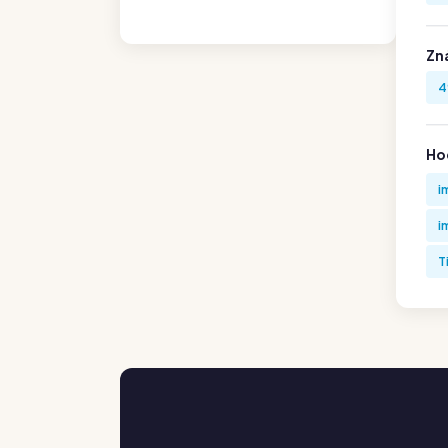
Zn
4
Hod
i
i
T