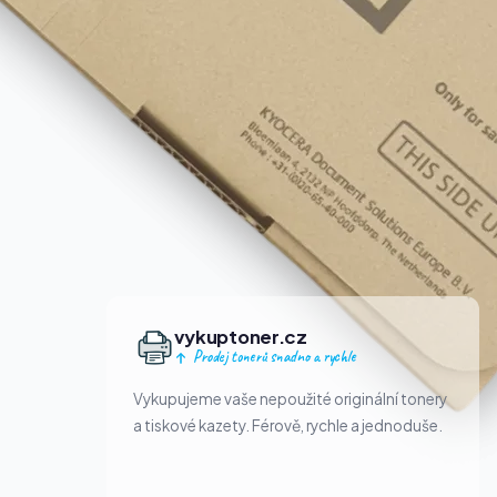
vykuptoner.cz
Prodej tonerů snadno a rychle
Vykupujeme vaše nepoužité originální tonery
a tiskové kazety. Férově, rychle a jednoduše.