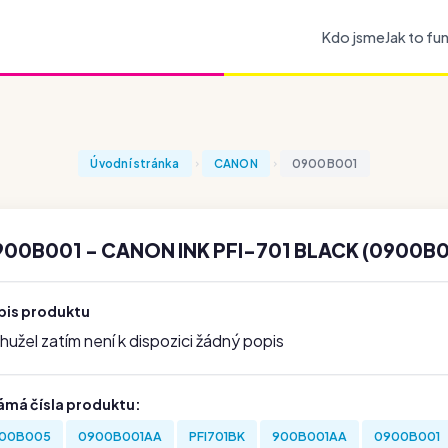
Kdo jsme
Jak to fu
Úvodní stránka
CANON
0900B001
900B001 - CANON INK PFI-701 BLACK (0900B
pis produktu
užel zatím není k dispozici žádný popis
ámá čísla produktu:
00B005
0900B001AA
PFI701BK
900B001AA
0900B001