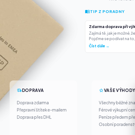
TIP Z PORADNY
Zdarma doprava při výk
Zajímá tě, jak je možné, 
Pojďme se podívat na to,.
Číst dále →
DOPRAVA
VAŠE VÝHOD
Doprava zdarma
Všechny běžné zn
Přepravní štítek e-mailem
Férové výkupní ce
Doprava přes DHL
Peníze předem pře
Osobní poradenst