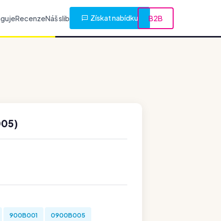
Získat nabídku
nguje
Recenze
Náš slib
B2B
005)
900B001
0900B005