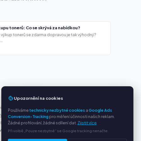
upu tonerů: Co se skrývá za nabídkou?
že výkup tonerů se zdarma dopravou je tak výhodný?
..
Y
SLUŽBY
Upozornění na cookies
ačky
O nás
Používáme
technicky nezbytné cookies
a
Google Ads
ny
Ochrana osobních údajů
Conversion-Tracking
pro měření účinnosti našich reklam.
s PayPal
Kontakt / Právní informace
Žádné profilování, žádné sdílení dat.
Zjistit více
ví
Časté dotazy (FAQ)
Při volbě „Pouze nezbytné“ se Google tracking nenačte.
Poradna