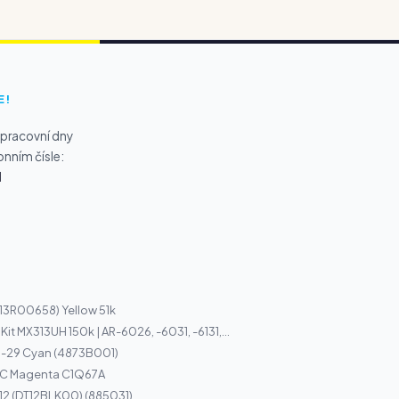
E!
 pracovní dny
onním čísle:
1
13R00658) Yellow 51k
Kit MX313UH 150k | AR-6026, -6031, -6131,...
I-29 Cyan (4873B001)
3C Magenta C1Q67A
12 (DT12BLK00) (885031)