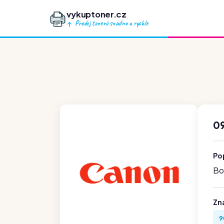
vykuptoner.cz
Prodej tonerů snadno a rychle
0
Po
Boh
Zn
9