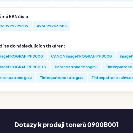
ámá EAN čísla:
960999299839
4960999631585
í se do následujících tiskáren:
magePROGRAF IPF 9000
CANON imagePROGRAF IPF 8000
imageP
magePROGRAF IPF 9000 S
Tintenpatrone fotograu
Tintenpatrone 
intenpatrone grau
Tintenpatrone fotograu
Tintenpatrone schwar
Dotazy k prodeji tonerů 0900B001