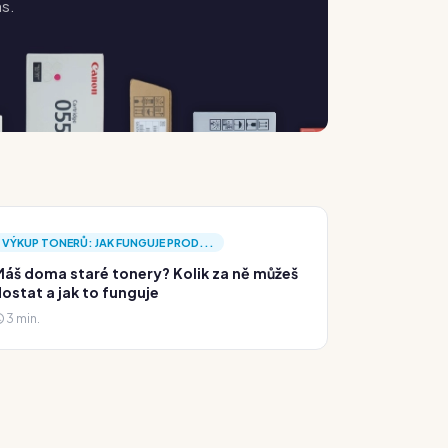
ás.
VÝKUP TONERŮ: JAK FUNGUJE PROD...
áš doma staré tonery? Kolik za ně můžeš
ostat a jak to funguje
3 min.