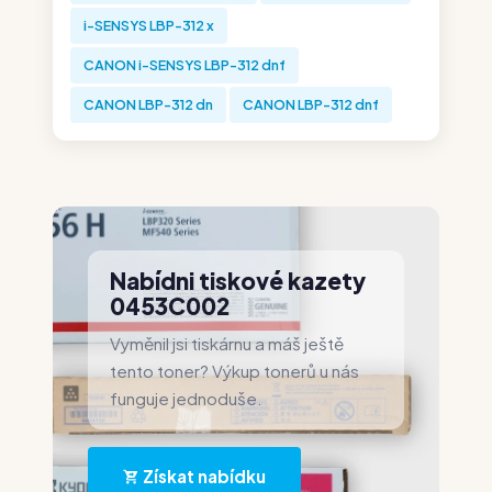
i-SENSYS LBP-312 x
CANON i-SENSYS LBP-312 dnf
CANON LBP-312 dn
CANON LBP-312 dnf
Nabídni tiskové kazety
0453C002
Vyměnil jsi tiskárnu a máš ještě
tento toner? Výkup tonerů u nás
funguje jednoduše.
Získat nabídku