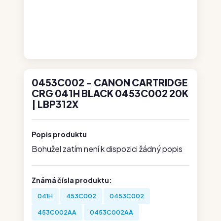
0453C002 - CANON CARTRIDGE
CRG 041H BLACK 0453C002 20K
| LBP312X
Popis produktu
Bohužel zatím není k dispozici žádný popis
Známá čísla produktu:
041H
453C002
0453C002
453C002AA
0453C002AA