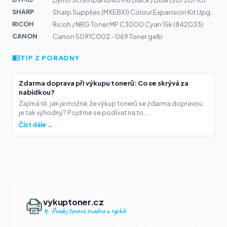
Dymo Schriftband 40916 Black / Blue (S0720710)
SHARP
Sharp Supplies (MXEBX1) Colour Expansion Kit Upgrade
RICOH
Ricoh / NRG Toner MP C3000 Cyan 15k (842033)
CANON
Canon 5091C002 - 069 Toner gelb
TIP Z PORADNY
Zdarma doprava při výkupu tonerů: Co se skrývá za
nabídkou?
Zajímá tě, jak je možné, že výkup tonerů se zdarma dopravou
je tak výhodný? Pojďme se podívat na to,...
Číst dále →
vykuptoner.cz
Prodej tonerů snadno a rychle