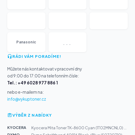
...
Panasonic
RÁDI VÁM PORADÍME!
Můžete nás kontaktovat v pracovní dny
od 9:00 do 17:00 na telefonním čísle:
Tel.: +49 6028 977 886 1
nebo e-mailem na:
info@vykuptoner.cz
VÝBĚR Z NABÍDKY
KYOCERA
Kyocera Mita Toner TK-8600 Cyan (1T02MNCNL0) 20k
DYMO