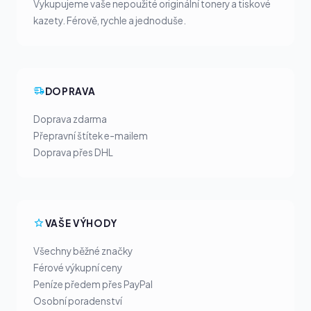
Vykupujeme vaše nepoužité originální tonery a tiskové
kazety. Férově, rychle a jednoduše.
DOPRAVA
Doprava zdarma
Přepravní štítek e-mailem
Doprava přes DHL
VAŠE VÝHODY
Všechny běžné značky
Férové výkupní ceny
Peníze předem přes PayPal
Osobní poradenství