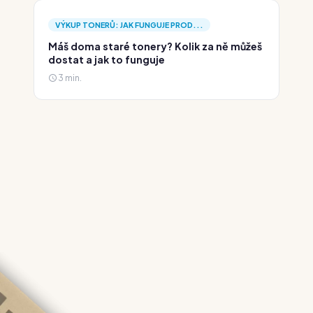
VÝKUP TONERŮ: JAK FUNGUJE PROD...
Máš doma staré tonery? Kolik za ně můžeš
dostat a jak to funguje
3 min.