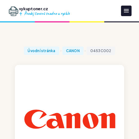
vykuptoner.cz
Prodej tonerů snadno a rychle
Úvodní stránka
CANON
0453C002