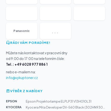
...
Panasonic
RÁDI VÁM PORADÍME!
Můžete nás kontaktovat v pracovní dny
od 9:00 do 17:00 na telefonním čísle:
Tel.: +49 6028 977 886 1
nebo e-mailem na:
info@vykuptoner.cz
VÝBĚR Z NABÍDKY
EPSON
Epson Projektorlampe ELPLP31 V13H010L31
KYOCERA
Kyocera Mita Developer DV-560 Black (302HN93012)