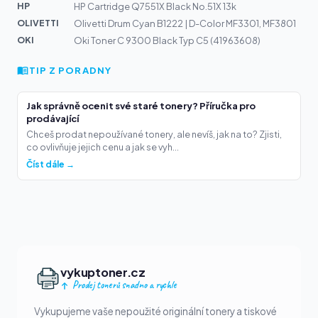
HP
HP Cartridge Q7551X Black No.51X 13k
OLIVETTI
Olivetti Drum Cyan B1222 | D-Color MF3301, MF3801
OKI
Oki Toner C 9300 Black Typ C5 (41963608)
TIP Z PORADNY
Jak správně ocenit své staré tonery? Příručka pro
prodávající
Chceš prodat nepoužívané tonery, ale nevíš, jak na to? Zjisti,
co ovlivňuje jejich cenu a jak se vyh...
Číst dále →
vykuptoner.cz
Prodej tonerů snadno a rychle
Vykupujeme vaše nepoužité originální tonery a tiskové