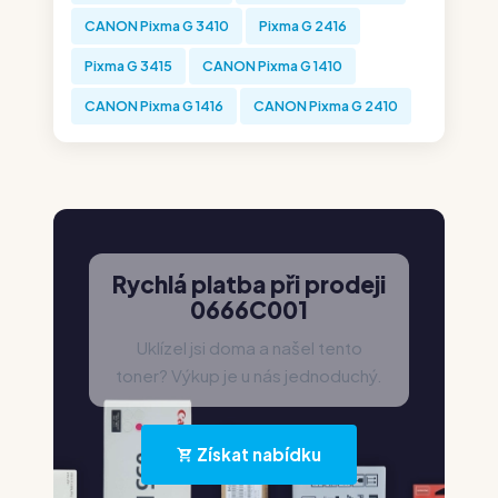
CANON Pixma G 3410
Pixma G 2416
Pixma G 3415
CANON Pixma G 1410
CANON Pixma G 1416
CANON Pixma G 2410
Rychlá platba při prodeji
0666C001
Uklízel jsi doma a našel tento
toner? Výkup je u nás jednoduchý.
Získat nabídku