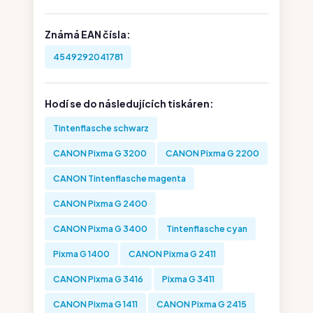
Známá EAN čísla:
4549292041781
Hodí se do následujících tiskáren:
Tintenflasche schwarz
CANON Pixma G 3200
CANON Pixma G 2200
CANON Tintenflasche magenta
CANON Pixma G 2400
CANON Pixma G 3400
Tintenflasche cyan
Pixma G 1400
CANON Pixma G 2411
CANON Pixma G 3416
Pixma G 3411
CANON Pixma G 1411
CANON Pixma G 2415