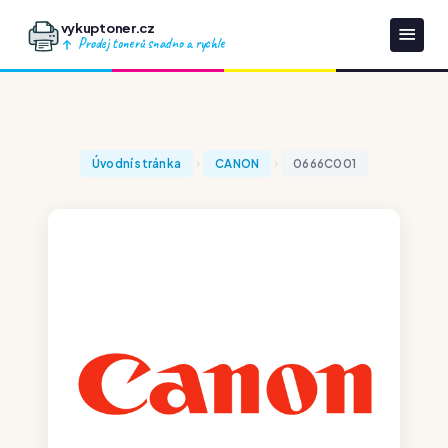
vykuptoner.cz
Prodej tonerů snadno a rychle
Úvodní stránka
CANON
0666C001