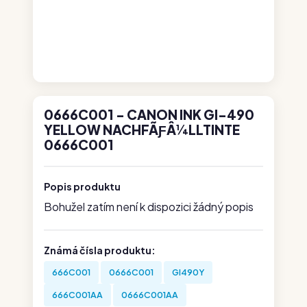
0666C001 - CANON INK GI-490
YELLOW NACHFÃƑÂ¼LLTINTE
0666C001
Popis produktu
Bohužel zatím není k dispozici žádný popis
Známá čísla produktu:
666C001
0666C001
GI490Y
666C001AA
0666C001AA