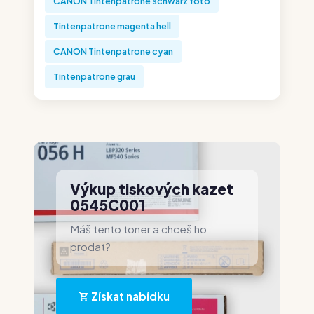
CANON Tintenpatrone schwarz foto
Tintenpatrone magenta hell
CANON Tintenpatrone cyan
Tintenpatrone grau
Výkup tiskových kazet
0545C001
Máš tento toner a chceš ho
prodat?
Získat nabídku