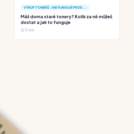
VÝKUP TONERŮ: JAK FUNGUJE PROD...
Máš doma staré tonery? Kolik za ně můžeš
dostat a jak to funguje
3 min.