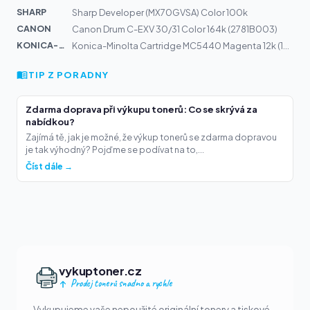
SHARP
Sharp Developer (MX70GVSA) Color 100k
CANON
Canon Drum C-EXV 30/31 Color 164k (2781B003)
KONICA-MIN...
Konica-Minolta Cartridge MC5440 Magenta 12k (1710604-00...
TIP Z PORADNY
Zdarma doprava při výkupu tonerů: Co se skrývá za
nabídkou?
Zajímá tě, jak je možné, že výkup tonerů se zdarma dopravou
je tak výhodný? Pojďme se podívat na to,...
Číst dále →
vykuptoner.cz
Prodej tonerů snadno a rychle
Vykupujeme vaše nepoužité originální tonery a tiskové