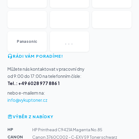
...
Panasonic
RÁDI VÁM PORADÍME!
Můžete nás kontaktovat v pracovní dny
od 9:00 do 17:00 na telefonním čísle:
Tel.: +49 6028 977 886 1
nebo e-mailem na:
info@vykuptoner.cz
VÝBĚR Z NABÍDKY
HP
HP Printhead C9421A Magenta No.85
CANON
Canon 3760C002 - C-EXV 59 Toner schwarz