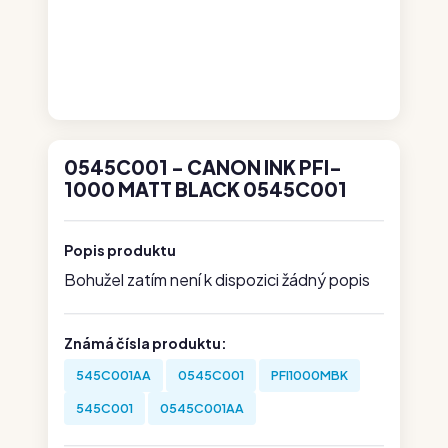
0545C001 - CANON INK PFI-
1000 MATT BLACK 0545C001
Popis produktu
Bohužel zatím není k dispozici žádný popis
Známá čísla produktu:
545C001AA
0545C001
PFI1000MBK
545C001
0545C001AA