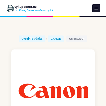
vykuptoner.cz
Prodej tonerů snadno a rychle
Úvodní stránka
CANON
0545C001