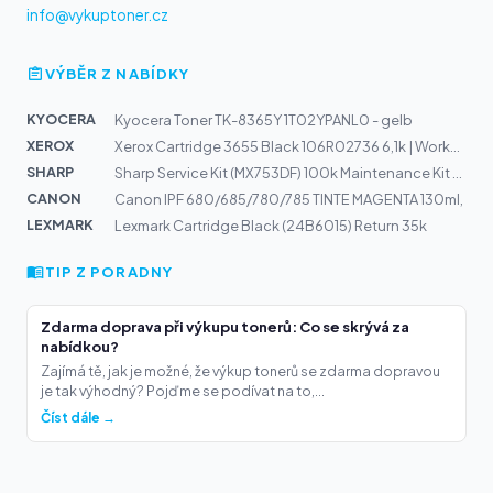
info@vykuptoner.cz
VÝBĚR Z NABÍDKY
KYOCERA
Kyocera Toner TK-8365Y 1T02YPANL0 - gelb
XEROX
Xerox Cartridge 3655 Black 106R02736 6,1k | WorkCentre...
SHARP
Sharp Service Kit (MX753DF) 100k Maintenance Kit DSPF
CANON
Canon IPF 680/685/780/785 TINTE MAGENTA 130ml,
LEXMARK
Lexmark Cartridge Black (24B6015) Return 35k
TIP Z PORADNY
Zdarma doprava při výkupu tonerů: Co se skrývá za
nabídkou?
Zajímá tě, jak je možné, že výkup tonerů se zdarma dopravou
je tak výhodný? Pojďme se podívat na to,...
Číst dále →