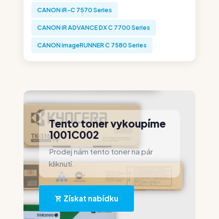
CANON iR-C 7570 Series
CANON iR ADVANCE DX C 7700 Series
CANON imageRUNNER C 7580 Series
Tento toner vykoupíme
1001C002
Prodej nám tento toner na pár
kliknutí.
Získat nabídku