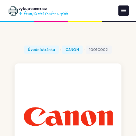
vykuptoner.cz
Prodej tonerů snadno a rychle
Úvodní stránka
CANON
1001C002