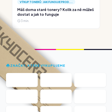
VÝKUP TONERŮ: JAK FUNGUJE PROD...
Máš doma staré tonery? Kolik za ně můžeš
dostat a jak to funguje
3 min.
ZNAČKY, KTERÉ VYKUPUJEME