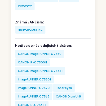
CEXV52Y
Známá EAN čísla:
4549292053142
Hodí se do následujících tiskáren:
CANON imageRUNNER C 7580
CANON iR-C 7500 II
CANON imageRUNNER C 7565 i
imageRUNNER C 7580 i
imageRUNNER C 7570
Toner cyan
imageRUNNER C 7565
CANON Drum Unit
CANON iR-C 7565 I