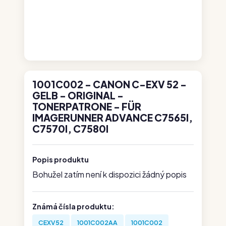
1001C002 - CANON C-EXV 52 -
GELB - ORIGINAL -
TONERPATRONE - FÜR
IMAGERUNNER ADVANCE C7565I,
C7570I, C7580I
Popis produktu
Bohužel zatím není k dispozici žádný popis
Známá čísla produktu:
CEXV52
1001C002AA
1001C002