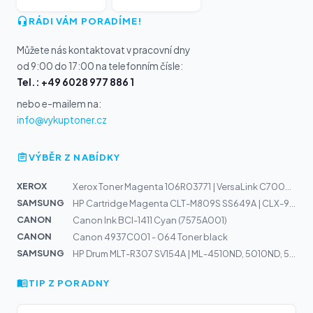
RÁDI VÁM PORADÍME!
Můžete nás kontaktovat v pracovní dny
od 9:00 do 17:00 na telefonním čísle:
Tel.: +49 6028 977 886 1
nebo e-mailem na:
info@vykuptoner.cz
VÝBĚR Z NABÍDKY
XEROX
Xerox Toner Magenta 106R03771 | VersaLink C7000N, C7000...
SAMSUNG
HP Cartridge Magenta CLT-M809S SS649A | CLX-9201NA, 925...
CANON
Canon Ink BCI-1411 Cyan (7575A001)
CANON
Canon 4937C001 - 064 Toner black
SAMSUNG
HP Drum MLT-R307 SV154A | ML-4510ND, 5010ND, 5015ND
TIP Z PORADNY