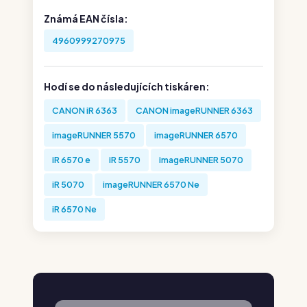
Známá EAN čísla:
4960999270975
Hodí se do následujících tiskáren:
CANON iR 6363
CANON imageRUNNER 6363
imageRUNNER 5570
imageRUNNER 6570
iR 6570 e
iR 5570
imageRUNNER 5070
iR 5070
imageRUNNER 6570 Ne
iR 6570 Ne