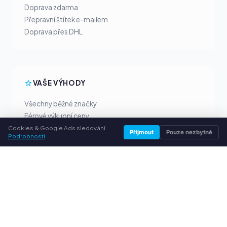
Doprava zdarma
Přepravní štítek e-mailem
Doprava přes DHL
VAŠE VÝHODY
Všechny běžné značky
Férové výkupní ceny
Peníze předem přes PayPal
Cookies & Google Ads sledování.
Přijmout
Pouze nezbytné
Podrobnosti
Osobní poradenství
SLUŽBY
O nás
Ochrana osobních údajů