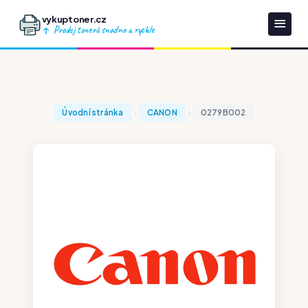
vykuptoner.cz
Prodej tonerů snadno a rychle
Úvodní stránka
CANON
0279B002