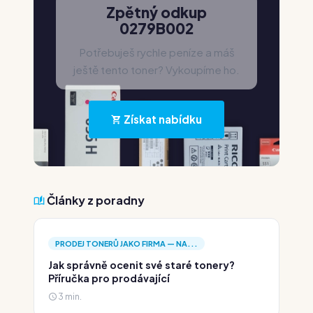
Zpětný odkup
0279B002
Potřebuješ rychle peníze a máš
ještě tento toner? Vykoupíme ho.
Získat nabídku
Články z poradny
PRODEJ TONERŮ JAKO FIRMA — NA...
Jak správně ocenit své staré tonery?
Příručka pro prodávající
3 min.