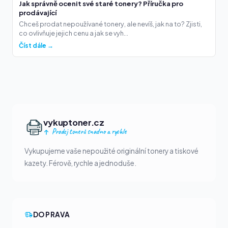
Jak správně ocenit své staré tonery? Příručka pro
prodávající
Chceš prodat nepoužívané tonery, ale nevíš, jak na to? Zjisti,
co ovlivňuje jejich cenu a jak se vyh...
Číst dále →
vykuptoner.cz
Prodej tonerů snadno a rychle
Vykupujeme vaše nepoužité originální tonery a tiskové
kazety. Férově, rychle a jednoduše.
DOPRAVA