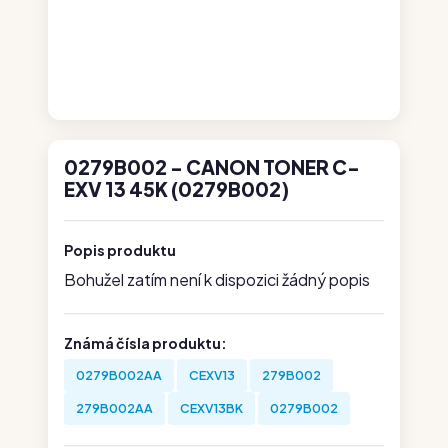
0279B002 - CANON TONER C-
EXV 13 45K (0279B002)
Popis produktu
Bohužel zatím není k dispozici žádný popis
Známá čísla produktu:
0279B002AA
CEXV13
279B002
279B002AA
CEXV13BK
0279B002