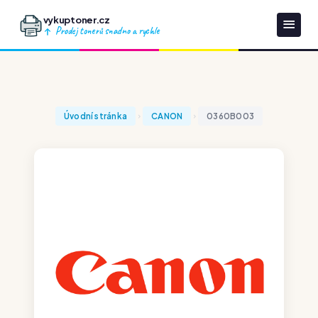
vykuptoner.cz
Prodej tonerů snadno a rychle
Úvodní stránka
CANON
0360B003