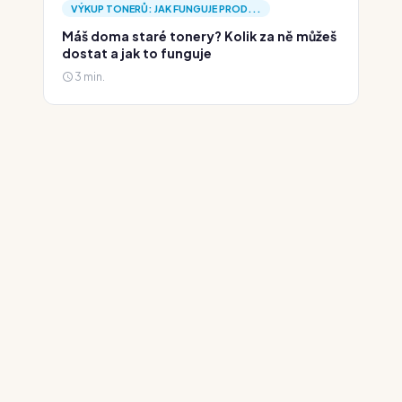
VÝKUP TONERŮ: JAK FUNGUJE PROD...
Máš doma staré tonery? Kolik za ně můžeš
dostat a jak to funguje
3 min.