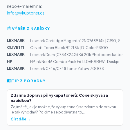
nebo e-mailem na:
info@vykuptoner.cz
VÝBĚR Z NABÍDKY
LEXMARK
Lexmark Cartridge Magenta 12N07689 14k | C910, 910dn, 9...
OLIVETTI
Olivetti Toner Black B1121 5k | D-Color P3100
LEXMARK
Lexmark Drum (C734X24G) Kit 20k Photoconductor
HP
HP Ink No.46 Combo Pack F6T40AE#BFW | Deskjet Ink Advan...
LEXMARK
Lexmark C746/C748 Toner Yellow, 7000 S.
TIP Z PORADNY
Zdarma doprava při výkupu tonerů: Co se skrývá za
nabídkou?
Zajímá tě, jak je možné, že výkup tonerů se zdarma dopravou
je tak výhodný? Pojďme se podívat na to,...
Číst dále →