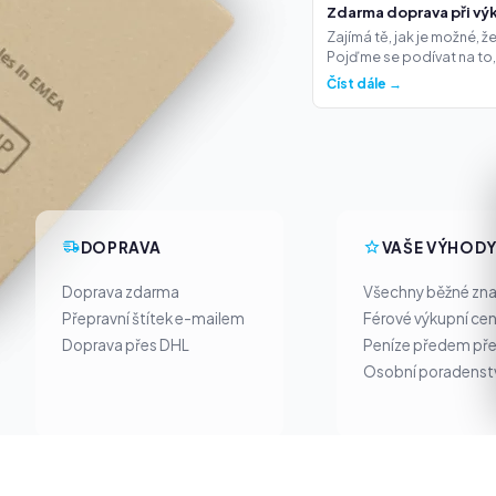
Zdarma doprava při výk
Zajímá tě, jak je možné, 
Pojďme se podívat na to,.
Číst dále →
DOPRAVA
VAŠE VÝHOD
Doprava zdarma
Všechny běžné zn
Přepravní štítek e-mailem
Férové výkupní ce
Doprava přes DHL
Peníze předem pře
Osobní poradenst