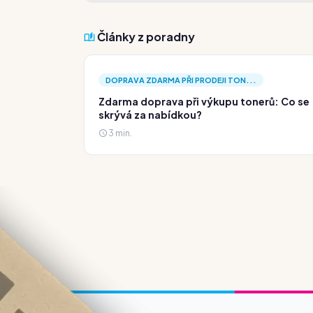
Články z poradny
DOPRAVA ZDARMA PŘI PRODEJI TON...
Zdarma doprava při výkupu tonerů: Co se
skrývá za nabídkou?
3 min.