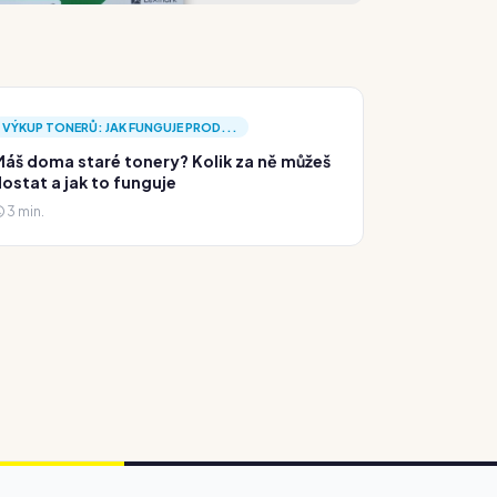
VÝKUP TONERŮ: JAK FUNGUJE PROD...
áš doma staré tonery? Kolik za ně můžeš
ostat a jak to funguje
3 min.