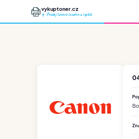
vykuptoner.cz
Prodej tonerů snadno a rychle
0
Po
Boh
Zn