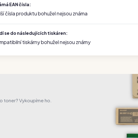
ámá EAN čísla:
lší čísla produktu bohužel nejsou známa
í se do následujících tiskáren:
mpatibilní tiskárny bohužel nejsou známy
to toner? Vykoupíme ho.