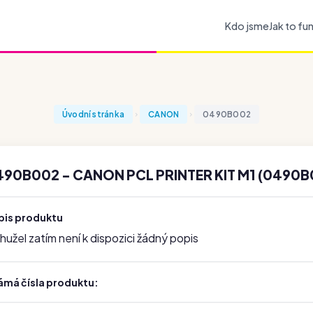
Kdo jsme
Jak to fu
Úvodní stránka
CANON
0490B002
490B002 - CANON PCL PRINTER KIT M1 (0490B
pis produktu
užel zatím není k dispozici žádný popis
ámá čísla produktu: