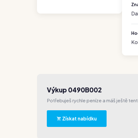
Zn
Da
Hod
Ko
Výkup 0490B002
Potřebuješ rychle peníze a máš ještě ten
Získat nabídku