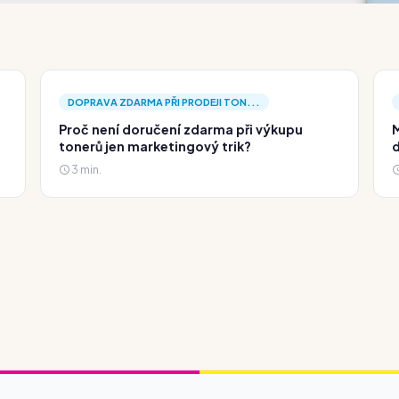
DOPRAVA ZDARMA PŘI PRODEJI TON...
Proč není doručení zdarma při výkupu
M
tonerů jen marketingový trik?
d
3 min.