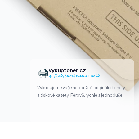
vykuptoner.cz
Prodej tonerů snadno a rychle
Vykupujeme vaše nepoužité originální tonery
a tiskové kazety. Férově, rychle a jednoduše.