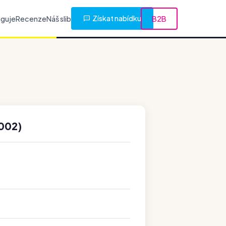
Získat nabídku
nguje
Recenze
Náš slib
B2B
002)