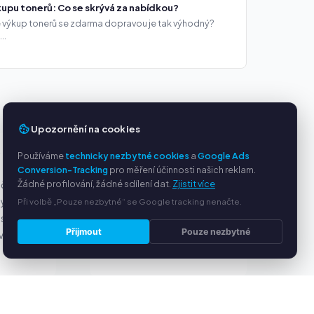
upu tonerů: Co se skrývá za nabídkou?
že výkup tonerů se zdarma dopravou je tak výhodný?
..
Upozornění na cookies
Používáme
technicky nezbytné cookies
a
Google Ads
Y
SLUŽBY
Conversion-Tracking
pro měření účinnosti našich reklam.
Žádné profilování, žádné sdílení dat.
Zjistit více
ačky
O nás
ny
Ochrana osobních údajů
Při volbě „Pouze nezbytné“ se Google tracking nenačte.
s PayPal
Kontakt / Právní informace
Přijmout
Pouze nezbytné
ví
Časté dotazy (FAQ)
Poradna