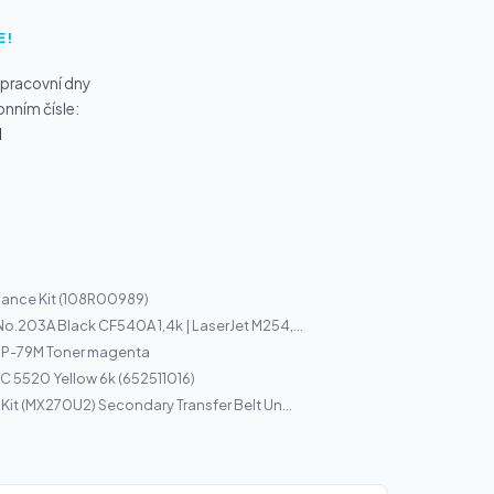
E!
 pracovní dny
onním čísle:
1
nance Kit (108R00989)
No.203A Black CF540A 1,4k | LaserJet M254,...
P-79M Toner magenta
C 5520 Yellow 6k (652511016)
Kit (MX270U2) Secondary Transfer Belt Un...