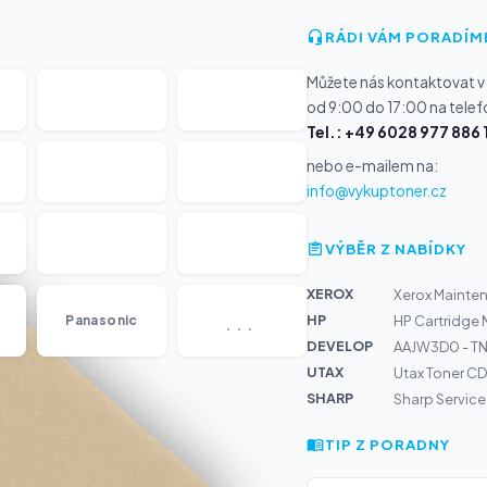
RÁDI VÁM PORADÍM
Můžete nás kontaktovat v
od 9:00 do 17:00 na telef
Tel.: +49 6028 977 886 
nebo e-mailem na:
info@vykuptoner.cz
VÝBĚR Z NABÍDKY
XEROX
Xerox Mainte
...
HP
Panasonic
HP Cartridge 
DEVELOP
AAJW3D0 - TN
UTAX
Utax Toner CD
SHARP
Sharp Service 
TIP Z PORADNY