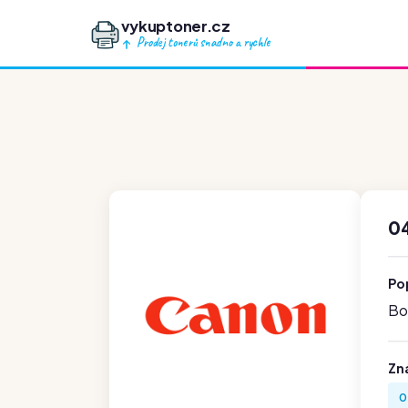
vykuptoner.cz
Prodej tonerů snadno a rychle
0
Po
Boh
Zn
0