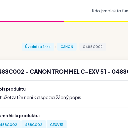
Kdo jsme
Jak to fu
Úvodní stránka
CANON
0488C002
488C002 - CANON TROMMEL C-EXV 51 - 048
pis produktu
užel zatím není k dispozici žádný popis
ámá čísla produktu:
488C002
488C002
CEXV51