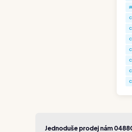
i
C
C
C
C
C
C
C
Jednoduše prodej nám 048