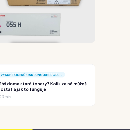
VÝKUP TONERŮ: JAK FUNGUJE PROD...
áš doma staré tonery? Kolik za ně můžeš
ostat a jak to funguje
3 min.