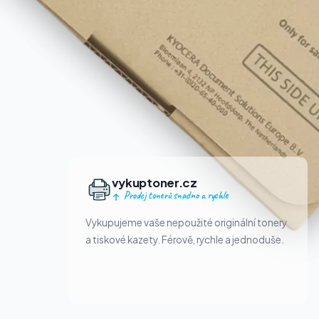
vykuptoner.cz
Prodej tonerů snadno a rychle
Vykupujeme vaše nepoužité originální tonery
a tiskové kazety. Férově, rychle a jednoduše.