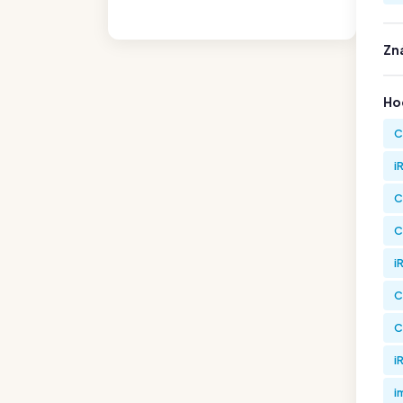
Zn
Hod
C
i
C
C
i
C
C
i
i