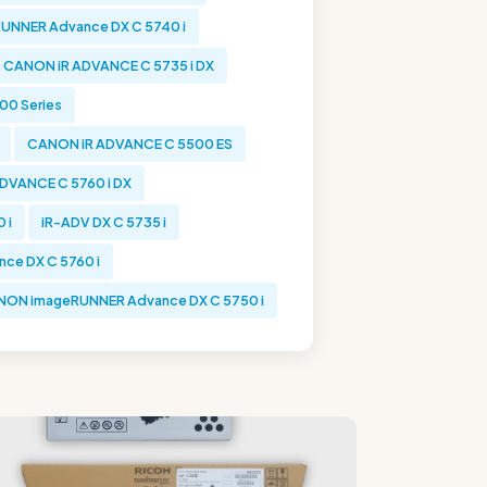
NNER Advance DX C 5740 i
CANON iR ADVANCE C 5735 i DX
00 Series
CANON iR ADVANCE C 5500 ES
DVANCE C 5760 i DX
 i
iR-ADV DX C 5735 i
e DX C 5760 i
ON imageRUNNER Advance DX C 5750 i