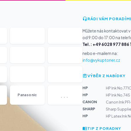
RÁDI VÁM PORADÍM
Můžete nás kontaktovat v
od 9:00 do 17:00 na telef
Tel.: +49 6028 977 886 
nebo e-mailem na:
info@vykuptoner.cz
VÝBĚR Z NABÍDKY
HP
HP Ink No.771
...
HP
Panasonic
HP Ink No.74
CANON
Canon Ink PF
SHARP
Sharp Supplie
HP
HP Latex Ink N
TIP Z PORADNY