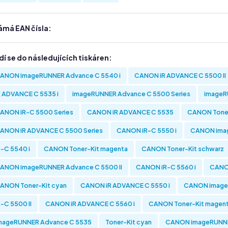
ámá EAN čísla:
í se do následujících tiskáren:
ANON imageRUNNER Advance C 5540 i
CANON iR ADVANCE C 5500 II
R ADVANCE C 5535 i
imageRUNNER Advance C 5500 Series
imageR
ANON iR-C 5500 Series
CANON iR ADVANCE C 5535
CANON Toner
ANON iR ADVANCE C 5500 Series
CANON iR-C 5550 i
CANON imag
R-C 5540 i
CANON Toner-Kit magenta
CANON Toner-Kit schwarz
ANON imageRUNNER Advance C 5500 II
CANON iR-C 5560 i
CANON
ANON Toner-Kit cyan
CANON iR ADVANCE C 5550 i
CANON imageR
R-C 5500 II
CANON iR ADVANCE C 5560 i
CANON Toner-Kit magen
mageRUNNER Advance C 5535
Toner-Kit cyan
CANON imageRUNNER