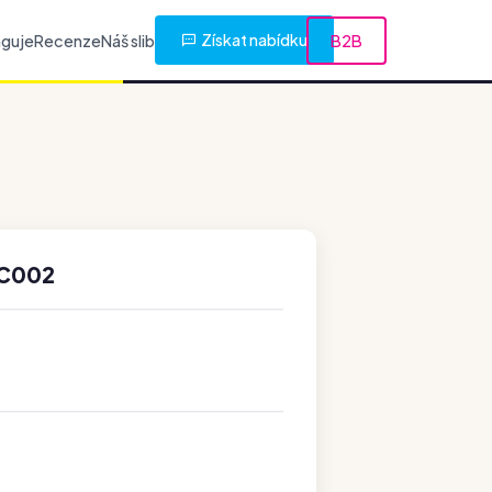
Získat nabídku
nguje
Recenze
Náš slib
B2B
8C002