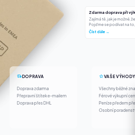
Zdarma doprava při výk
Zajímá tě, jak je možné, 
Pojďme se podívat na to,.
Číst dále →
DOPRAVA
VAŠE VÝHOD
Doprava zdarma
Všechny běžné zn
Přepravní štítek e-mailem
Férové výkupní ce
Doprava přes DHL
Peníze předem pře
Osobní poradenst