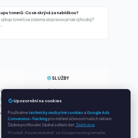
upu tonerů: Co se skrývá za nabídkou?
že výkup tonerů se zdarma dopravou je tak výhodný?
..
Y
SLUŽBY
ačky
O nás
ny
Ochrana osobních údajů
Upozornění na cookies
s PayPal
Kontakt / Právní informace
ví
Používáme
technicky nezbytné cookies
Časté dotazy (FAQ)
a
Google Ads
Conversion-Tracking
pro měření účinnosti našich reklam.
Poradna
Žádné profilování, žádné sdílení dat.
Zjistit více
Při volbě „Pouze nezbytné“ se Google tracking nenačte.