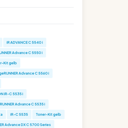
iR ADVANCE C 5540 i
UNNER Advance C 5550 i
-Kit gelb
eRUNNER Advance C 5560 i
 iR-C 5535 i
UNNER Advance C 5535 i
ta
iR-C 5535
Toner-Kit gelb
 Advance DX C 5700 Series