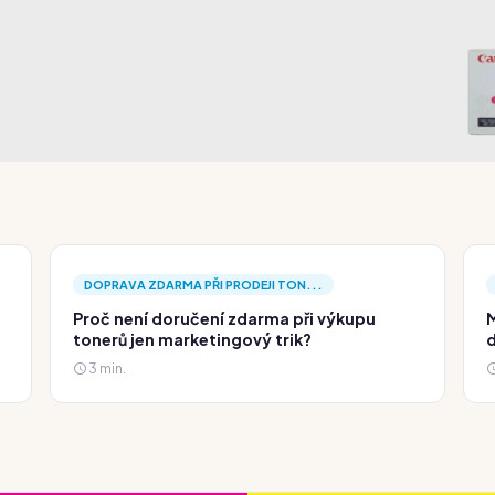
.
DOPRAVA ZDARMA PŘI PRODEJI TON...
Proč není doručení zdarma při výkupu
M
tonerů jen marketingový trik?
d
3 min.