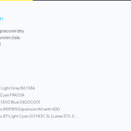
E!
 pracovní dny
onním čísle:
1
C Light Grey B6Y38A
5 Cyan F9K03A
I-1300 Blue 0820C001
s (MXPB11) Expansion Kit with HDD
o.871 Light Cyan G0Y83C 3L | Latex 370, 5...