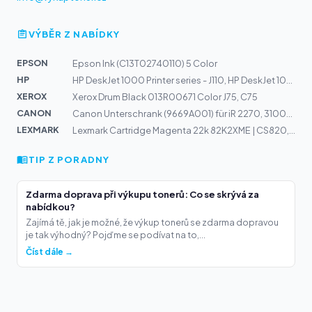
VÝBĚR Z NABÍDKY
EPSON
Epson Ink (C13T02740110) 5 Color
HP
HP DeskJet 1000 Printer series - J110, HP DeskJet 1050...
XEROX
Xerox Drum Black 013R00671 Color J75, C75
CANON
Canon Unterschrank (9669A001) für iR 2270, 3100C, 3570,...
LEXMARK
Lexmark Cartridge Magenta 22k 82K2XME | CS820, CX820, C...
TIP Z PORADNY
Zdarma doprava při výkupu tonerů: Co se skrývá za
nabídkou?
Zajímá tě, jak je možné, že výkup tonerů se zdarma dopravou
je tak výhodný? Pojďme se podívat na to,...
Číst dále →