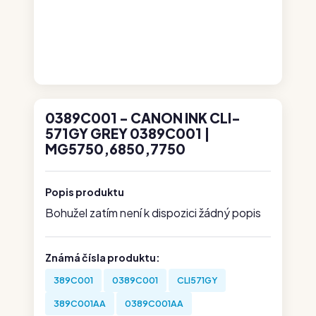
0389C001 - CANON INK CLI-
571GY GREY 0389C001 |
MG5750,6850,7750
Popis produktu
Bohužel zatím není k dispozici žádný popis
Známá čísla produktu:
389C001
0389C001
CLI571GY
389C001AA
0389C001AA