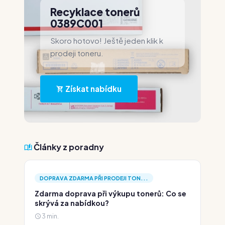
Recyklace tonerů
0389C001
Skoro hotovo! Ještě jeden klik k
prodeji toneru.
Získat nabídku
Články z poradny
DOPRAVA ZDARMA PŘI PRODEJI TON...
Zdarma doprava při výkupu tonerů: Co se
skrývá za nabídkou?
3 min.