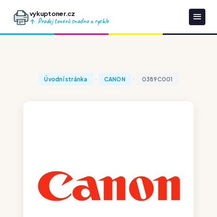
vykuptoner.cz
Prodej tonerů snadno a rychle
Úvodní stránka
CANON
0389C001