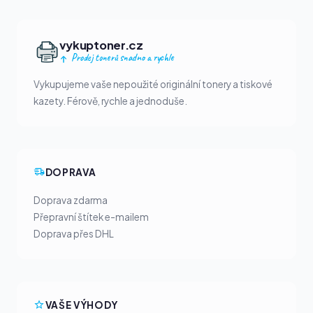
vykuptoner.cz
Prodej tonerů snadno a rychle
Vykupujeme vaše nepoužité originální tonery a tiskové
kazety. Férově, rychle a jednoduše.
DOPRAVA
Doprava zdarma
Přepravní štítek e-mailem
Doprava přes DHL
VAŠE VÝHODY