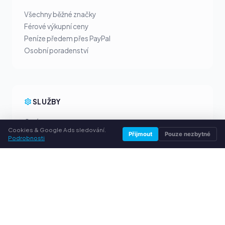
Všechny běžné značky
Férové výkupní ceny
Peníze předem přes PayPal
Osobní poradenství
SLUŽBY
O nás
Cookies & Google Ads sledování.
Ochrana osobních údajů
Přijmout
Pouze nezbytné
Podrobnosti
Kontakt / Právní informace
Časté dotazy (FAQ)
Poradna