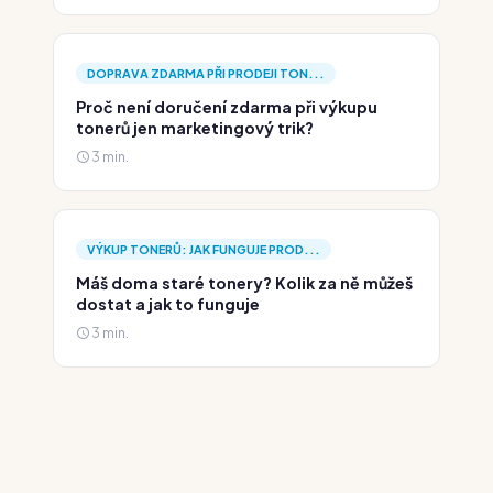
DOPRAVA ZDARMA PŘI PRODEJI TON...
Proč není doručení zdarma při výkupu
tonerů jen marketingový trik?
3 min.
VÝKUP TONERŮ: JAK FUNGUJE PROD...
Máš doma staré tonery? Kolik za ně můžeš
dostat a jak to funguje
3 min.