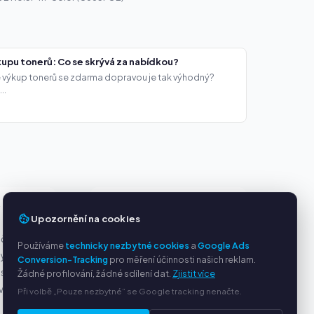
upu tonerů: Co se skrývá za nabídkou?
že výkup tonerů se zdarma dopravou je tak výhodný?
..
Y
SLUŽBY
Upozornění na cookies
ačky
O nás
Používáme
technicky nezbytné cookies
a
Google Ads
ny
Ochrana osobních údajů
Conversion-Tracking
pro měření účinnosti našich reklam.
s PayPal
Kontakt / Právní informace
Žádné profilování, žádné sdílení dat.
Zjistit více
ví
Časté dotazy (FAQ)
Při volbě „Pouze nezbytné“ se Google tracking nenačte.
Poradna