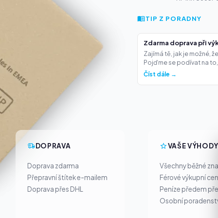
TIP Z PORADNY
Zdarma doprava při výk
Zajímá tě, jak je možné, 
Pojďme se podívat na to,.
Číst dále →
DOPRAVA
VAŠE VÝHOD
Doprava zdarma
Všechny běžné zn
Přepravní štítek e-mailem
Férové výkupní ce
Doprava přes DHL
Peníze předem pře
Osobní poradenst