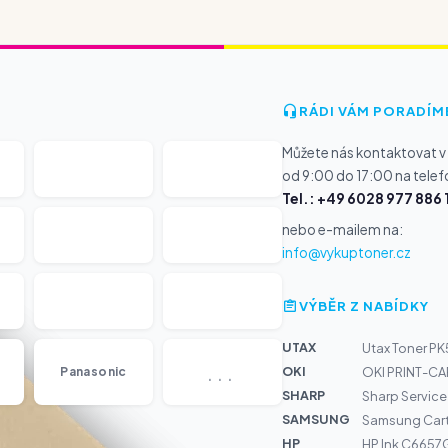
RÁDI VÁM PORADÍM
Můžete nás kontaktovat v
od 9:00 do 17:00 na telef
Tel.: +49 6028 977 886 
nebo e-mailem na:
info@vykuptoner.cz
VÝBĚR Z NABÍDKY
UTAX
Utax Toner P
...
OKI
Panasonic
OKI PRINT-CA
SHARP
Sharp Service 
SAMSUNG
Samsung Cart
HP
HP Ink C6657G