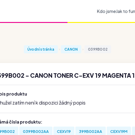
Kdo jsme
Jak to fu
Úvodní stránka
CANON
0399B002
399B002 - CANON TONER C-EXV 19 MAGENTA 1
pis produktu
užel zatím není k dispozici žádný popis
ámá čísla produktu:
99B002
0399B002AA
CEXV19
399B002AA
CEXV19M