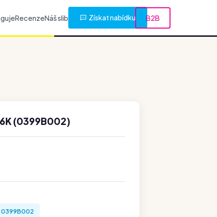
Získat nabídku
nguje
Recenze
Náš slib
B2B
6K (0399B002)
0399B002