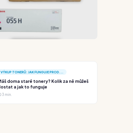
VÝKUP TONERŮ: JAK FUNGUJE PROD...
áš doma staré tonery? Kolik za ně můžeš
ostat a jak to funguje
3 min.