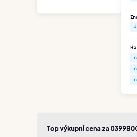
Zn
4
Hod
C
C
C
Top výkupní cena za 0399B0