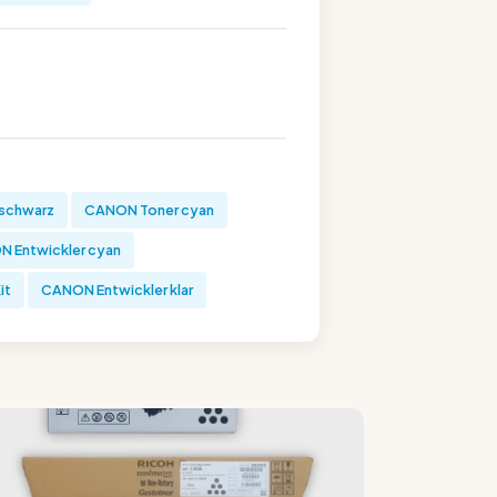
schwarz
CANON Toner cyan
 Entwickler cyan
it
CANON Entwickler klar