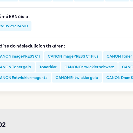
ámá EAN čísla:
960999394510
í se do následujících tiskáren:
ANON imagePRESS C 1
CANON imagePRESS C 1 Plus
CANON Toner 
ANON Toner gelb
Toner klar
CANON Entwickler schwarz
CANON
ANON Entwickler magenta
CANON Entwickler gelb
CANON Drum K
02