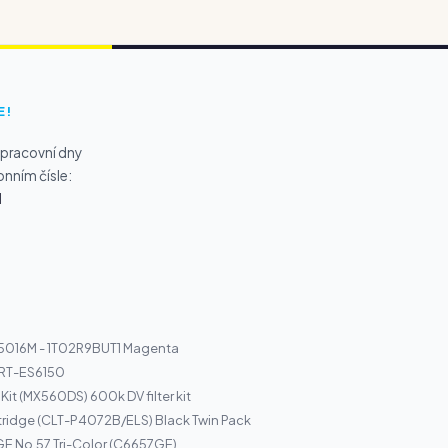
E!
 pracovní dny
onním čísle:
1
K5016M - 1T02R9BUT1 Magenta
RT-ES6150
Kit (MX560DS) 600k DV filter kit
ridge (CLT-P4072B/ELS) Black Twin Pack
E No.57 Tri-Color (C6657GE)