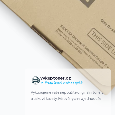
vykuptoner.cz
Prodej tonerů snadno a rychle
Vykupujeme vaše nepoužité originální tonery
a tiskové kazety. Férově, rychle a jednoduše.