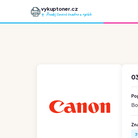
vykuptoner.cz
Prodej tonerů snadno a rychle
0
Po
Boh
Zn
3