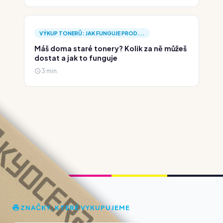
VÝKUP TONERŮ: JAK FUNGUJE PROD...
Máš doma staré tonery? Kolik za ně můžeš
dostat a jak to funguje
3 min.
ZNAČKY, KTERÉ VYKUPUJEME