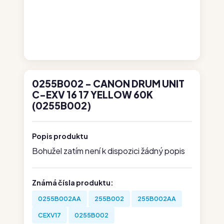
0255B002 - CANON DRUM UNIT
C-EXV 16 17 YELLOW 60K
(0255B002)
Popis produktu
Bohužel zatím není k dispozici žádný popis
Známá čísla produktu:
0255B002AA
255B002
255B002AA
CEXV17
0255B002