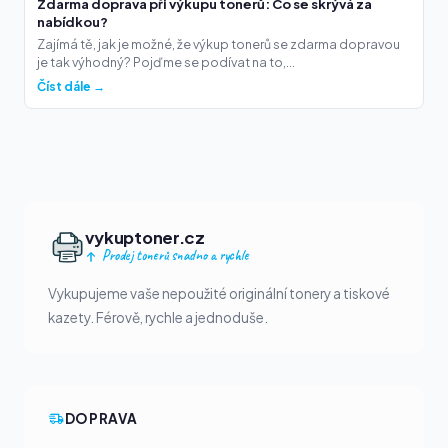
Zdarma doprava při výkupu tonerů: Co se skrývá za
nabídkou?
Zajímá tě, jak je možné, že výkup tonerů se zdarma dopravou
je tak výhodný? Pojďme se podívat na to,...
Číst dále →
vykuptoner.cz
Prodej tonerů snadno a rychle
Vykupujeme vaše nepoužité originální tonery a tiskové
kazety. Férově, rychle a jednoduše.
DOPRAVA