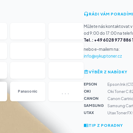
RÁDI VÁM PORADÍM
Můžete nás kontaktovat v
od 9:00 do 17:00 na telef
Tel.: +49 6028 977 886 
nebo e-mailem na:
info@vykuptoner.cz
VÝBĚR Z NABÍDKY
EPSON
Epson Ink (C
...
OKI
Panasonic
Oki Toner C 8
CANON
Canon Cartr
SAMSUNG
Samsung Cart
UTAX
Utax Toner FX
TIP Z PORADNY