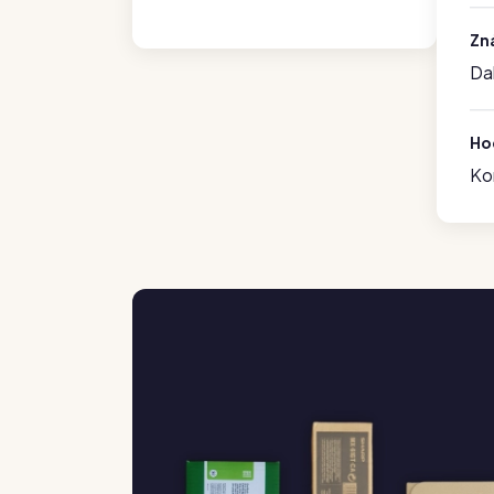
Zn
Da
Hod
Ko