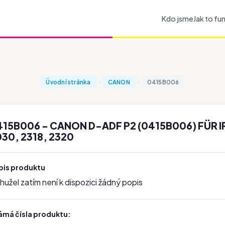
Kdo jsme
Jak to fu
Úvodní stránka
CANON
0415B006
15B006 - CANON D-ADF P2 (0415B006) FÜR IR
30, 2318, 2320
pis produktu
užel zatím není k dispozici žádný popis
ámá čísla produktu: