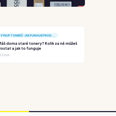
VÝKUP TONERŮ: JAK FUNGUJE PROD...
áš doma staré tonery? Kolik za ně můžeš
ostat a jak to funguje
3 min.