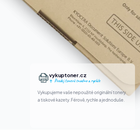
vykuptoner.cz
Prodej tonerů snadno a rychle
Vykupujeme vaše nepoužité originální tonery
a tiskové kazety. Férově, rychle a jednoduše.