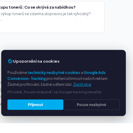
upu tonerů: Co se skrývá za nabídkou?
že výkup tonerů se zdarma dopravou je tak výhodný?
..
Upozornění na cookies
Y
SLUŽBY
Používáme
technicky nezbytné cookies
a
Google Ads
Conversion-Tracking
pro měření účinnosti našich reklam.
ačky
O nás
Žádné profilování, žádné sdílení dat.
Zjistit více
ny
Ochrana osobních údajů
Při volbě „Pouze nezbytné“ se Google tracking nenačte.
s PayPal
Kontakt / Právní informace
ví
Časté dotazy (FAQ)
Přijmout
Pouze nezbytné
Poradna