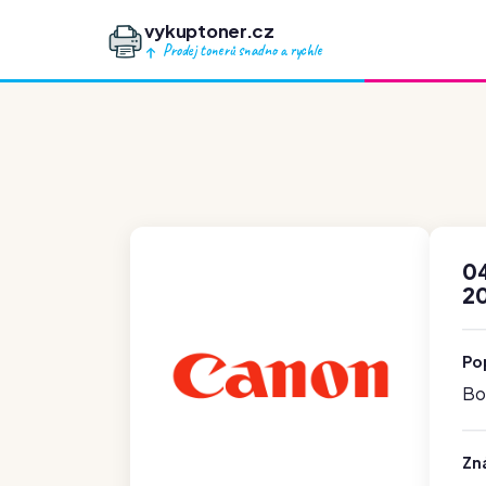
vykuptoner.cz
Prodej tonerů snadno a rychle
04
20
Po
Boh
Zn