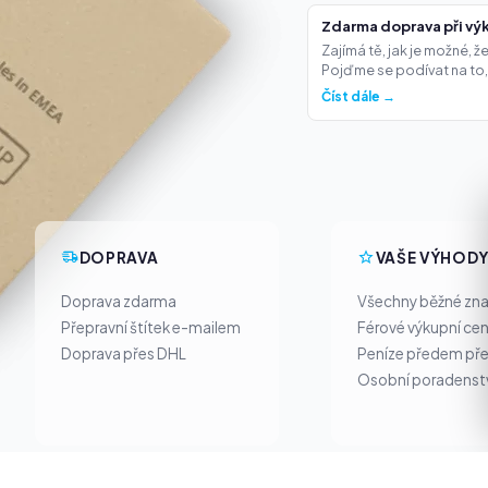
Zdarma doprava při výk
Zajímá tě, jak je možné, 
Pojďme se podívat na to,.
Číst dále →
DOPRAVA
VAŠE VÝHOD
Doprava zdarma
Všechny běžné zn
Přepravní štítek e-mailem
Férové výkupní ce
Doprava přes DHL
Peníze předem pře
Osobní poradenst