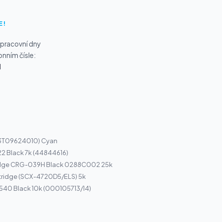
E!
 pracovní dny
onním čísle:
1
13T09624010) Cyan
22 Black 7k (44844616)
idge CRG-039H Black 0288C002 25k
ridge (SCX-4720D5/ELS) 5k
 540 Black 10k (000105713/14)