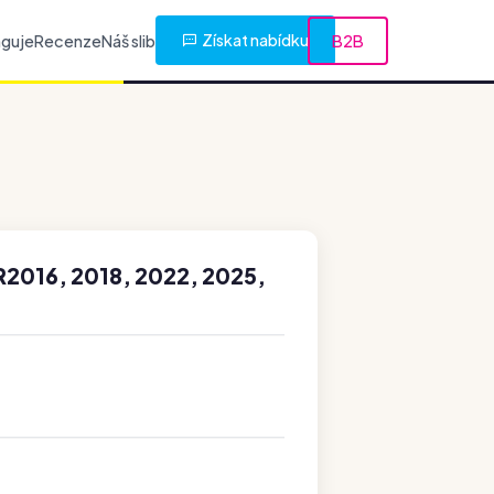
Získat nabídku
nguje
Recenze
Náš slib
B2B
2016, 2018, 2022, 2025,