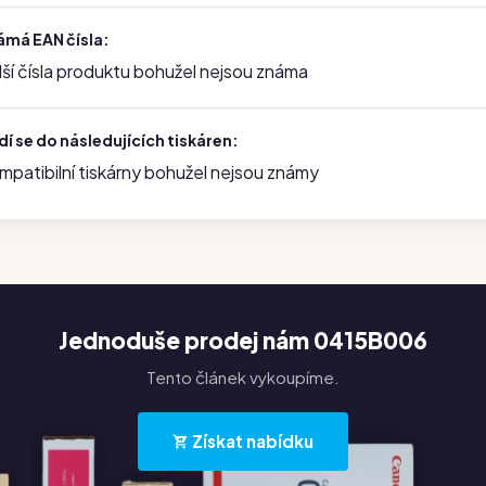
ámá EAN čísla:
lší čísla produktu bohužel nejsou známa
í se do následujících tiskáren:
mpatibilní tiskárny bohužel nejsou známy
Jednoduše prodej nám 0415B006
Tento článek vykoupíme.
Získat nabídku