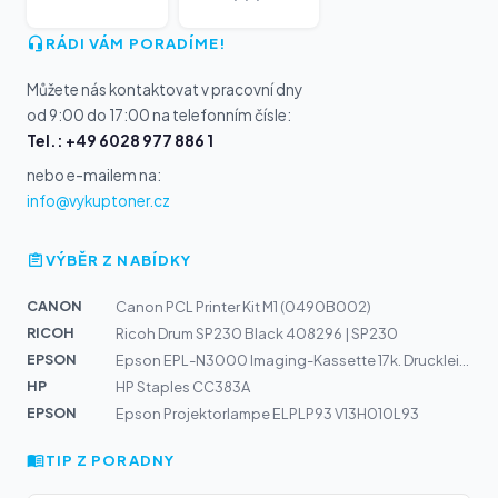
RÁDI VÁM PORADÍME!
Můžete nás kontaktovat v pracovní dny
od 9:00 do 17:00 na telefonním čísle:
Tel.: +49 6028 977 886 1
nebo e-mailem na:
info@vykuptoner.cz
VÝBĚR Z NABÍDKY
CANON
Canon PCL Printer Kit M1 (0490B002)
RICOH
Ricoh Drum SP230 Black 408296 | SP230
EPSON
Epson EPL-N3000 Imaging-Kassette 17k. Druckleistung: 17...
HP
HP Staples CC383A
EPSON
Epson Projektorlampe ELPLP93 V13H010L93
TIP Z PORADNY