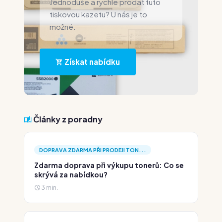
Jednoduše a rychle prodat tuto
tiskovou kazetu? U nás je to
možné.
Získat nabídku
Články z poradny
DOPRAVA ZDARMA PŘI PRODEJI TON...
Zdarma doprava při výkupu tonerů: Co se
skrývá za nabídkou?
3 min.