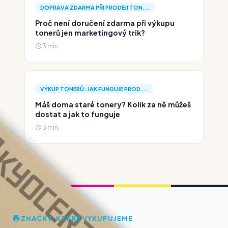
DOPRAVA ZDARMA PŘI PRODEJI TON...
Proč není doručení zdarma při výkupu
tonerů jen marketingový trik?
3 min.
VÝKUP TONERŮ: JAK FUNGUJE PROD...
Máš doma staré tonery? Kolik za ně můžeš
dostat a jak to funguje
3 min.
ZNAČKY, KTERÉ VYKUPUJEME