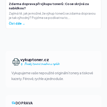
Zdarma doprava při výkupu tonerů: Co se skrývá za
nabídkou?
Zajímá tě, jak je možné, že výkup tonerů se zdarma dopravou
je tak výhodný? Pojďme se podívat na to,...
Číst dále →
vykuptoner.cz
Prodej tonerů snadno a rychle
Vykupujeme vaše nepoužité originální tonery a tiskové
kazety. Férově, rychle a jednoduše.
DOPRAVA