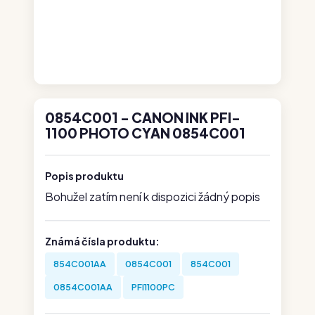
0854C001 - CANON INK PFI-
1100 PHOTO CYAN 0854C001
Popis produktu
Bohužel zatím není k dispozici žádný popis
Známá čísla produktu:
854C001AA
0854C001
854C001
0854C001AA
PFI1100PC