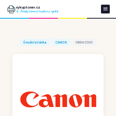
vykuptoner.cz
Prodej tonerů snadno a rychle
Úvodní stránka
CANON
0854C001