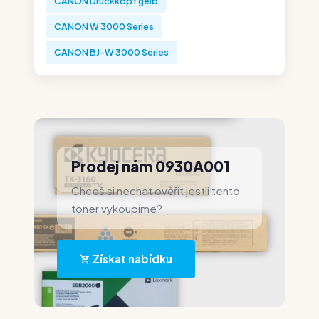
CANON Druckkopf gelb
CANON W 3000 Series
CANON BJ-W 3000 Series
Prodej nám 0930A001
Chceš si nechat ověřit jestli tento
toner vykoupíme?
Získat nabídku