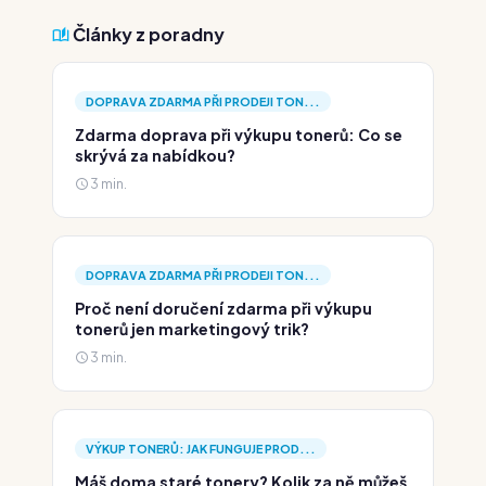
Články z poradny
DOPRAVA ZDARMA PŘI PRODEJI TON...
Zdarma doprava při výkupu tonerů: Co se
skrývá za nabídkou?
3 min.
DOPRAVA ZDARMA PŘI PRODEJI TON...
Proč není doručení zdarma při výkupu
tonerů jen marketingový trik?
3 min.
VÝKUP TONERŮ: JAK FUNGUJE PROD...
Máš doma staré tonery? Kolik za ně můžeš