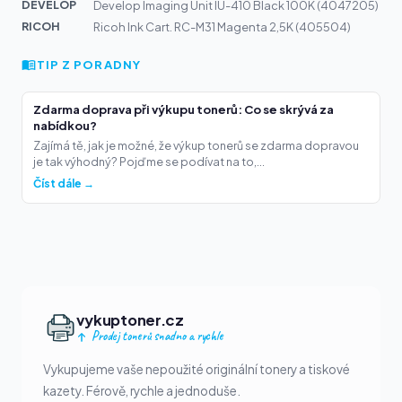
DEVELOP
Develop Imaging Unit IU-410 Black 100K (4047205)
RICOH
Ricoh Ink Cart. RC-M31 Magenta 2,5K (405504)
TIP Z PORADNY
Zdarma doprava při výkupu tonerů: Co se skrývá za
nabídkou?
Zajímá tě, jak je možné, že výkup tonerů se zdarma dopravou
je tak výhodný? Pojďme se podívat na to,...
Číst dále →
vykuptoner.cz
Prodej tonerů snadno a rychle
Vykupujeme vaše nepoužité originální tonery a tiskové
kazety. Férově, rychle a jednoduše.