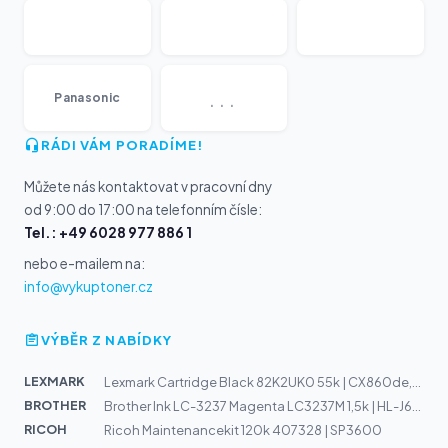
...
Panasonic
RÁDI VÁM PORADÍME!
Můžete nás kontaktovat v pracovní dny
od 9:00 do 17:00 na telefonním čísle:
Tel.: +49 6028 977 886 1
nebo e-mailem na:
info@vykuptoner.cz
VÝBĚR Z NABÍDKY
LEXMARK
Lexmark Cartridge Black 82K2UK0 55k | CX860de,CX860dte,...
BROTHER
Brother Ink LC-3237 Magenta LC3237M 1,5k | HL-J6000DW,...
RICOH
Ricoh Maintenancekit 120k 407328 | SP3600