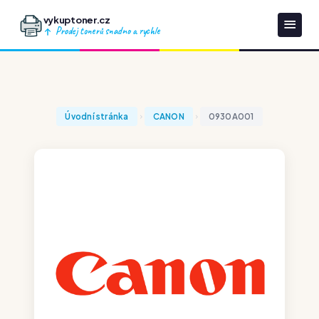
vykuptoner.cz
Prodej tonerů snadno a rychle
Úvodní stránka
CANON
0930A001