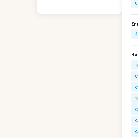
0
Zn
4
Hod
T
C
C
T
C
C
C