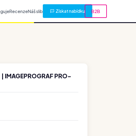
Získat nabídku
nguje
Recenze
Náš slib
B2B
1 | IMAGEPROGRAF PRO-