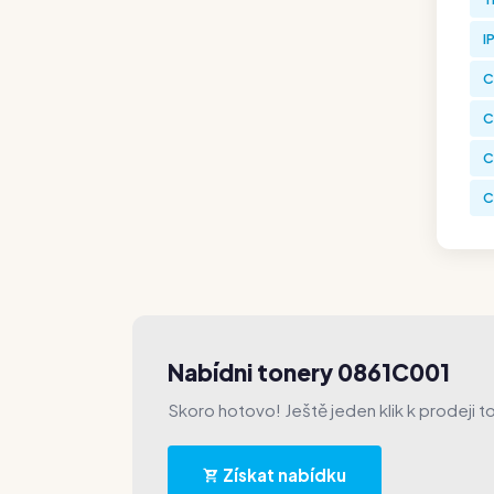
I
C
C
C
C
Nabídni tonery 0861C001
Skoro hotovo! Ještě jeden klik k prodeji t
Získat nabídku