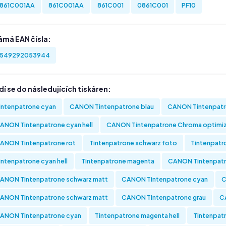
861C001AA
861C001AA
861C001
0861C001
PF10
ámá EAN čísla:
549292053944
í se do následujících tiskáren:
intenpatrone cyan
CANON Tintenpatrone blau
CANON Tintenpatr
ANON Tintenpatrone cyan hell
CANON Tintenpatrone Chroma optimi
ANON Tintenpatrone rot
Tintenpatrone schwarz foto
Tintenpatr
intenpatrone cyan hell
Tintenpatrone magenta
CANON Tintenpatr
ANON Tintenpatrone schwarz matt
CANON Tintenpatrone cyan
C
ANON Tintenpatrone schwarz matt
CANON Tintenpatrone grau
C
ANON Tintenpatrone cyan
Tintenpatrone magenta hell
Tintenpatr