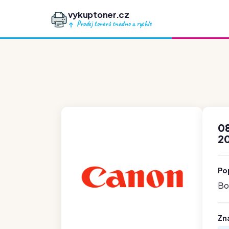
vykuptoner.cz
Prodej tonerů snadno a rychle
0
2
Po
Boh
Zn