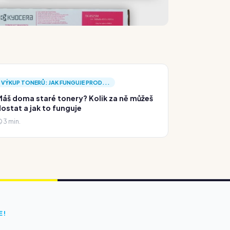
VÝKUP TONERŮ: JAK FUNGUJE PROD...
áš doma staré tonery? Kolik za ně můžeš
ostat a jak to funguje
3 min.
E!