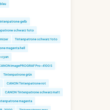
blau
intenpatrone gelb
patrone schwarz foto
mizer
Tintenpatrone schwarz foto
one magenta hell
e cyan
CANON imagePROGRAF Pro-4100 S
Tintenpatrone grün
CANON Tintenpatrone rot
CANON Tintenpatrone schwarz matt
ntenpatrone magenta
GP-2000
Tintenpatrone grau