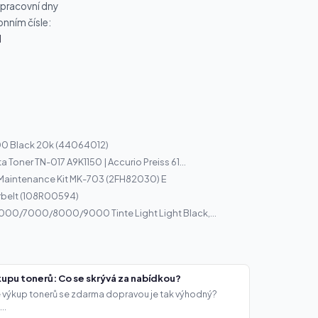
 pracovní dny
onním čísle:
1
00 Black 20k (44064012)
 Toner TN-017 A9K1150 | Accurio Preiss 61...
 Maintenance Kit MK-703 (2FH82030) E
rbelt (108R00594)
00/7000/8000/9000 Tinte Light Light Black,...
upu tonerů: Co se skrývá za nabídkou?
že výkup tonerů se zdarma dopravou je tak výhodný?
..