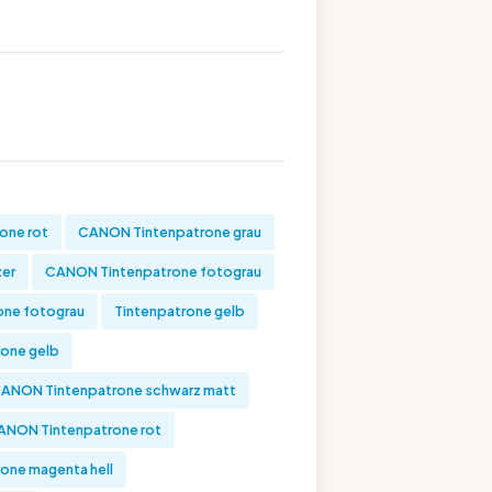
one rot
CANON Tintenpatrone grau
zer
CANON Tintenpatrone fotograu
one fotograu
Tintenpatrone gelb
one gelb
ANON Tintenpatrone schwarz matt
ANON Tintenpatrone rot
one magenta hell