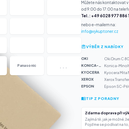
Můžete nás kontaktovat v
od 9:00 do 17:00 na telef
Tel.: +49 6028 977 886 
nebo e-mailem na:
info@vykuptoner.cz
VÝBĚR Z NABÍDKY
OKI
Oki Drum C 8
...
KONICA-MIN...
Panasonic
Konica-Minolta
KYOCERA
Kyocera Mita
XEROX
Xerox Transfe
EPSON
Epson SC-P60
TIP Z PORADNY
Zdarma doprava při výk
Zajímá tě, jak je možné, 
Pojďme se podívat na to,.