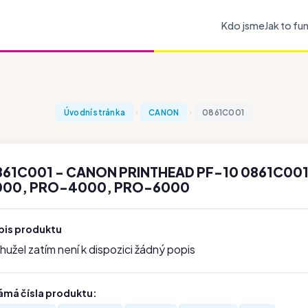
Kdo jsme
Jak to fu
Úvodní stránka
CANON
0861C001
861C001 - CANON PRINTHEAD PF-10 0861C00
000, PRO-4000, PRO-6000
pis produktu
užel zatím není k dispozici žádný popis
ámá čísla produktu: