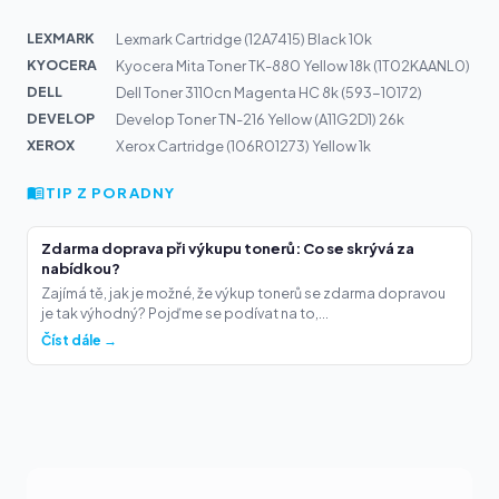
LEXMARK
Lexmark Cartridge (12A7415) Black 10k
KYOCERA
Kyocera Mita Toner TK-880 Yellow 18k (1T02KAANL0)
DELL
Dell Toner 3110cn Magenta HC 8k (593-10172)
DEVELOP
Develop Toner TN-216 Yellow (A11G2D1) 26k
XEROX
Xerox Cartridge (106R01273) Yellow 1k
TIP Z PORADNY
Zdarma doprava při výkupu tonerů: Co se skrývá za
nabídkou?
Zajímá tě, jak je možné, že výkup tonerů se zdarma dopravou
je tak výhodný? Pojďme se podívat na to,...
Číst dále →