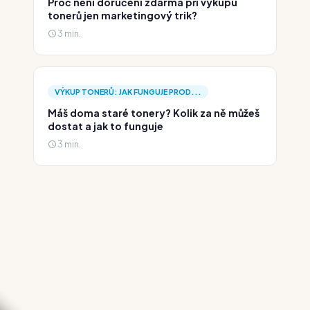
Proč není doručení zdarma při výkupu
tonerů jen marketingový trik?
3 min.
VÝKUP TONERŮ: JAK FUNGUJE PROD...
Máš doma staré tonery? Kolik za ně můžeš
dostat a jak to funguje
3 min.