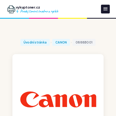
vykuptoner.cz
Prodej tonerů snadno a rychle
Úvodní stránka
CANON
0888B001