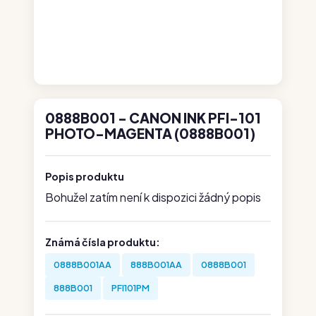
0888B001 - CANON INK PFI-101
PHOTO-MAGENTA (0888B001)
Popis produktu
Bohužel zatím není k dispozici žádný popis
Známá čísla produktu:
0888B001AA
888B001AA
0888B001
888B001
PFI101PM