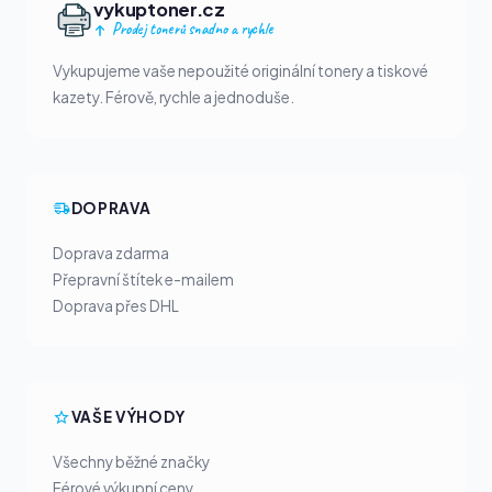
vykuptoner.cz
Prodej tonerů snadno a rychle
Vykupujeme vaše nepoužité originální tonery a tiskové
kazety. Férově, rychle a jednoduše.
DOPRAVA
Doprava zdarma
Přepravní štítek e-mailem
Doprava přes DHL
VAŠE VÝHODY
Všechny běžné značky
Férové výkupní ceny