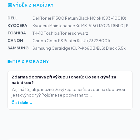
VÝBĚR Z NABÍDKY
DELL
Dell Toner P1500 Return Black HC 6k (593-10010)
KYOCERA
Kyocera Maintenance Kit MK-5160 1702NT8NL0 | P7040
TOSHIBA
TK-10 Toshiba Toner schwarz
CANON
Canon Color PS Printer Kit U1 (2322B001)
SAMSUNG
Samsung Cartridge (CLP-K660B/ELS) Black 5,5k
TIP Z PORADNY
Zdarma doprava při výkupu tonerů: Co se skrývá za
nabídkou?
Zajímá tě, jak je možné, že výkup tonerů se zdarma dopravou
je tak výhodný? Pojďme se podívat na to,...
Číst dále →