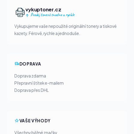
vykuptoner.cz
Prodej tonerů snadno a rychle
Vykupujeme vaše nepoužité originální tonery a tiskové
kazety. Férově, rychle a jednoduše.
DOPRAVA
Doprava zdarma
Přepravní štítek e-mailem
Doprava přes DHL
VAŠE VÝHODY
Všechny běžné značky