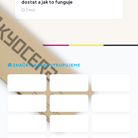
dostat a jak to funguje
3 min.
ZNAČKY, KTERÉ VYKUPUJEME