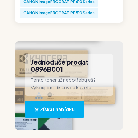
CANON imagePROGRAF IPF 610 Series
CANON imagePROGRAF IPF 510 Series
Jednoduše prodat
0896B001
Tento toner už nepotřebuješ?
Vykoupíme tiskovou kazetu.
Získat nabídku