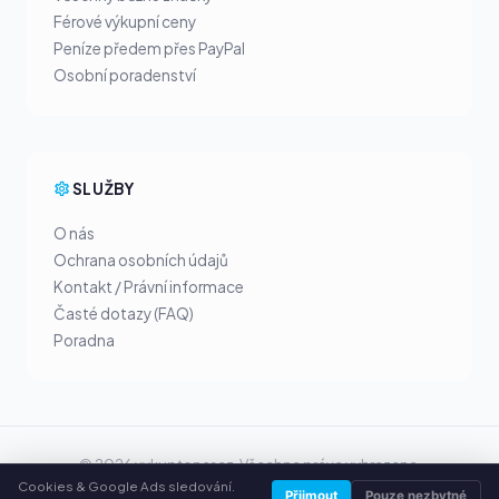
Férové výkupní ceny
Peníze předem přes PayPal
Osobní poradenství
SLUŽBY
O nás
Ochrana osobních údajů
Kontakt / Právní informace
Časté dotazy (FAQ)
Poradna
© 2026 vykuptoner.cz. Všechna práva vyhrazena.
Cookies & Google Ads sledování.
Prodej tonerů ve vašem městě
Přijmout
Pouze nezbytné