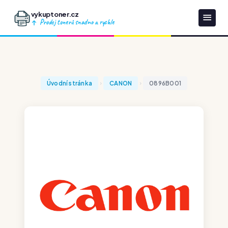
vykuptoner.cz
Prodej tonerů snadno a rychle
Úvodní stránka
CANON
0896B001