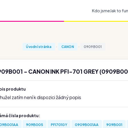
Kdo jsme
Jak to fu
Úvodní stránka
CANON
0909B001
909B001 - CANON INK PFI-701 GREY (0909B00
pis produktu
užel zatím není k dispozici žádný popis
ámá čísla produktu:
09B001AA
909B005
PFI701GY
0909B001AA
909B001