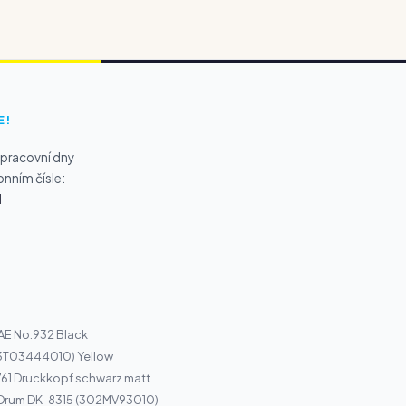
E!
 pracovní dny
onním čísle:
1
AE No.932 Black
13T03444010) Yellow
61 Druckkopf schwarz matt
 Drum DK-8315 (302MV93010)