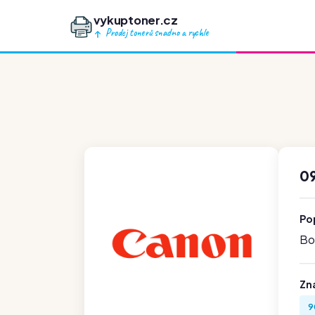
vykuptoner.cz
Prodej tonerů snadno a rychle
0
Po
Boh
Zn
9