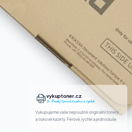
vykuptoner.cz
Prodej tonerů snadno a rychle
Vykupujeme vaše nepoužité originální tonery
a tiskové kazety. Férově, rychle a jednoduše.