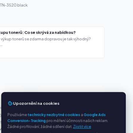
 TN-3520 black
upu tonerů: Co se skrývá za nabídkou?
že výkup tonerů se zdarma dopravou je tak výhodný?
..
Y
SLUŽBY
Upozornění na cookies
ačky
O nás
ny
Ochrana osobních údajů
Používáme
technicky nezbytné cookies
a
Google Ads
Conversion-Tracking
pro měření účinnosti našich reklam.
s PayPal
Kontakt / Právní informace
Žádné profilování, žádné sdílení dat.
Zjistit více
ví
Časté dotazy (FAQ)