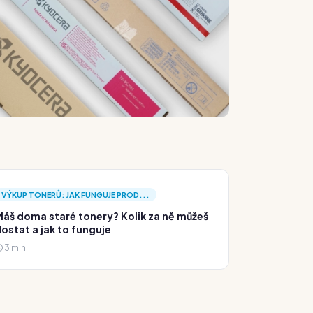
VÝKUP TONERŮ: JAK FUNGUJE PROD...
áš doma staré tonery? Kolik za ně můžeš
ostat a jak to funguje
3 min.