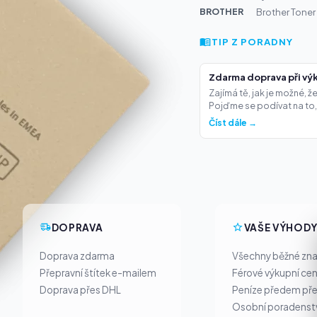
BROTHER
Brother Toner
TIP Z PORADNY
Zdarma doprava při výk
Zajímá tě, jak je možné, 
Pojďme se podívat na to,.
Číst dále →
DOPRAVA
VAŠE VÝHOD
Doprava zdarma
Všechny běžné zn
Přepravní štítek e-mailem
Férové výkupní ce
Doprava přes DHL
Peníze předem pře
Osobní poradenst