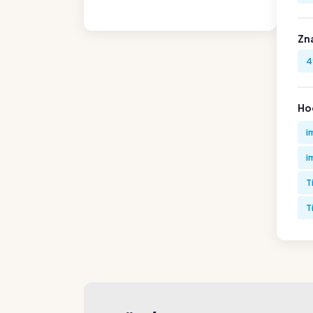
Zn
4
Hod
i
i
T
T