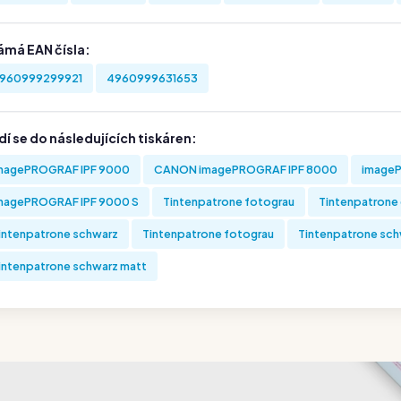
ámá EAN čísla:
960999299921
4960999631653
í se do následujících tiskáren:
magePROGRAF IPF 9000
CANON imagePROGRAF IPF 8000
imageP
magePROGRAF IPF 9000 S
Tintenpatrone fotograu
Tintenpatrone 
intenpatrone schwarz
Tintenpatrone fotograu
Tintenpatrone sch
intenpatrone schwarz matt