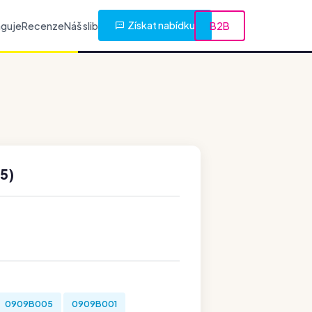
Získat nabídku
nguje
Recenze
Náš slib
B2B
5)
0909B005
0909B001