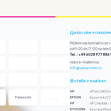
RÁDI VÁM PORADÍM
Můžete nás kontaktovat v
od 9:00 do 17:00 na telef
Tel.: +49 6028 977 886 
nebo e-mailem na:
info@vykuptoner.cz
VÝBĚR Z NABÍDKY
HP
HP Ink CN057
...
EPSON
Panasonic
Epson Ink (C
HP
HP CH648A - 7
KYOCERA
Kyocera Mita