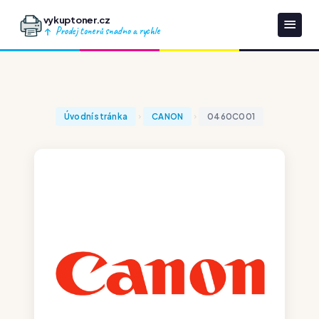
vykuptoner.cz
Prodej tonerů snadno a rychle
Úvodní stránka
CANON
0460C001