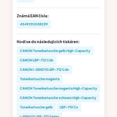
Známá EAN čísla:
4549292058239
Hodí se do následujících tiskáren:
CANON Tonerkartusche gelb High-Capacity
CANON LBP-712 Cdn
CANON i-SENSYS LBP-712 Cdn
Tonerkartusche magenta
CANON Tonerkartusche magenta High-Capacity
CANON Tonerkartusche schwarz High-Capacity
Tonerkartusche gelb
LBP-710 Cx
i-SENSYS LBP-710 Series