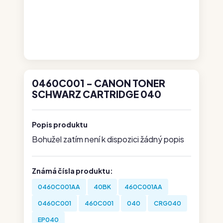
0460C001 - CANON TONER
SCHWARZ CARTRIDGE 040
Popis produktu
Bohužel zatím není k dispozici žádný popis
Známá čísla produktu:
0460C001AA
40BK
460C001AA
0460C001
460C001
040
CRG040
EP040