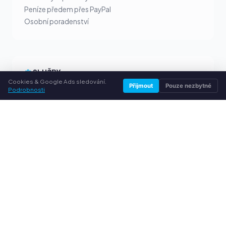
Peníze předem přes PayPal
Osobní poradenství
SLUŽBY
Cookies & Google Ads sledování.
Přijmout
Pouze nezbytné
Podrobnosti
O nás
Ochrana osobních údajů
Kontakt / Právní informace
Časté dotazy (FAQ)
Poradna
© 2026 vykuptoner.cz. Všechna práva vyhrazena.
Prodej tonerů ve vašem městě