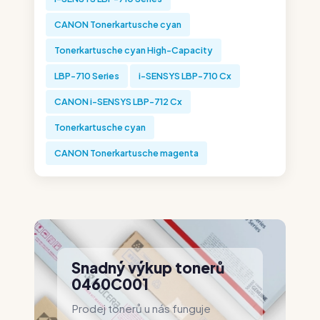
CANON Tonerkartusche cyan
Tonerkartusche cyan High-Capacity
LBP-710 Series
i-SENSYS LBP-710 Cx
CANON i-SENSYS LBP-712 Cx
Tonerkartusche cyan
CANON Tonerkartusche magenta
Snadný výkup tonerů
0460C001
Prodej tonerů u nás funguje