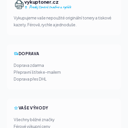
vykuptoner.cz
Prodej tonerů snadno a rychle
Vykupujeme vaše nepoužité originální tonery a tiskové
kazety. Férově, rychle a jednoduše.
DOPRAVA
Doprava zdarma
Přepravní štítek e-mailem
Doprava přes DHL
VAŠE VÝHODY
Všechny běžné značky
Férové výkupní ceny