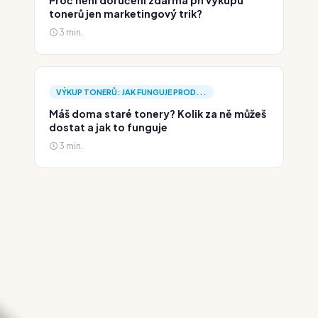
Proč není doručení zdarma při výkupu
tonerů jen marketingový trik?
3 min.
VÝKUP TONERŮ: JAK FUNGUJE PROD...
Máš doma staré tonery? Kolik za ně můžeš
dostat a jak to funguje
3 min.