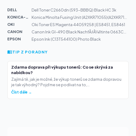
DELL
Dell Toner C2660dn (593-BBBQ) Black HC 3k
KONICA-MIN...
Konica Minolta Fusing Unit (A2XKR71055)(A2XKR71044) (Al...
OKI
Oki Toner ES Magenta 44059258 | ES8451, ES8461
CANON
Canon Ink GI-490 Black NachfÃƒÂ¼lltinte 0663C001
EPSON
Epson Ink (C13T544100) Photo Black
TIP Z PORADNY
Zdarma doprava při výkupu tonerů: Co se skrývá za
nabídkou?
Zajímá tě, jak je možné, že výkup tonerů se zdarma dopravou
je tak výhodný? Pojďme se podívat na to,...
Číst dále →