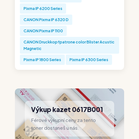
Pixma IP 6200 Series
CANON Pixma IP 6320 D
CANON Pixma IP 1100
CANON Druckkopfpatrone color Blister Acustic
Magnetic
Pixma IP 1800 Series
Pixma IP 6300 Series
Výkup kazet 0617B001
Férové výkupní ceny za tento
toner dostaneš u nás.