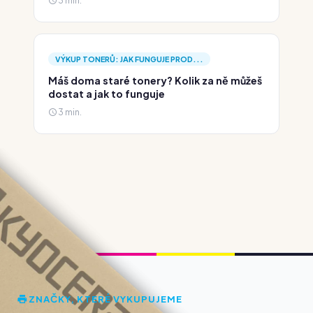
3 min.
VÝKUP TONERŮ: JAK FUNGUJE PROD...
Máš doma staré tonery? Kolik za ně můžeš
dostat a jak to funguje
3 min.
ZNAČKY, KTERÉ VYKUPUJEME