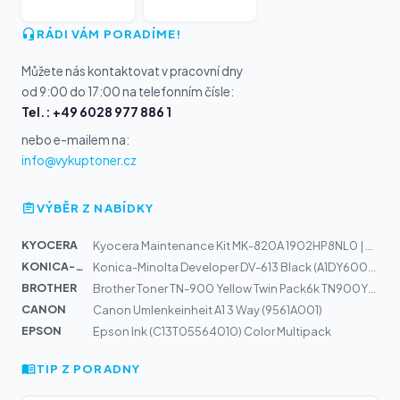
RÁDI VÁM PORADÍME!
Můžete nás kontaktovat v pracovní dny
od 9:00 do 17:00 na telefonním čísle:
Tel.: +49 6028 977 886 1
nebo e-mailem na:
info@vykuptoner.cz
VÝBĚR Z NABÍDKY
KYOCERA
Kyocera Maintenance Kit MK-820A 1902HP8NL0 | FSC8100DN
KONICA-MIN...
Konica-Minolta Developer DV-613 Black (A1DY600) 300k
BROTHER
Brother Toner TN-900 Yellow Twin Pack6k TN900YTWIN
CANON
Canon Umlenkeinheit A1 3 Way (9561A001)
EPSON
Epson Ink (C13T05564010) Color Multipack
TIP Z PORADNY