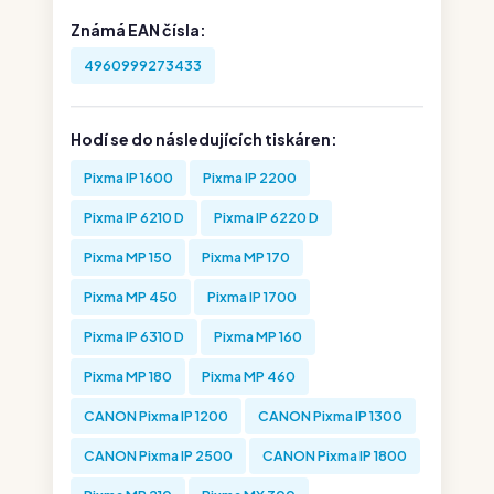
Známá EAN čísla:
4960999273433
Hodí se do následujících tiskáren:
Pixma IP 1600
Pixma IP 2200
Pixma IP 6210 D
Pixma IP 6220 D
Pixma MP 150
Pixma MP 170
Pixma MP 450
Pixma IP 1700
Pixma IP 6310 D
Pixma MP 160
Pixma MP 180
Pixma MP 460
CANON Pixma IP 1200
CANON Pixma IP 1300
CANON Pixma IP 2500
CANON Pixma IP 1800