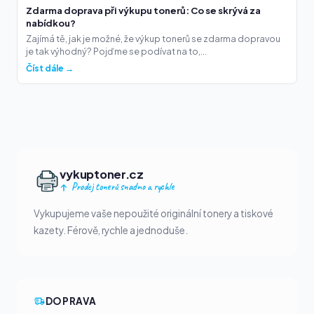
Zdarma doprava při výkupu tonerů: Co se skrývá za
nabídkou?
Zajímá tě, jak je možné, že výkup tonerů se zdarma dopravou
je tak výhodný? Pojďme se podívat na to,...
Číst dále →
vykuptoner.cz
Prodej tonerů snadno a rychle
Vykupujeme vaše nepoužité originální tonery a tiskové
kazety. Férově, rychle a jednoduše.
DOPRAVA