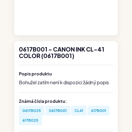
0617B001 - CANON INK CL-41
COLOR (0617B001)
Popis produktu
Bohužel zatím není k dispozici žádný popis
Známá čísla produktu:
0617B025
0617B001
CL41
617B001
617B025