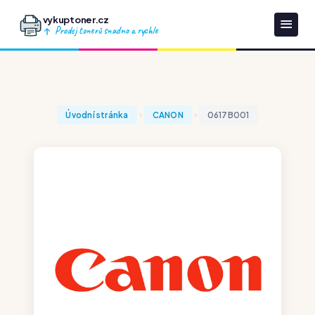
vykuptoner.cz
Prodej tonerů snadno a rychle
Úvodní stránka
CANON
0617B001