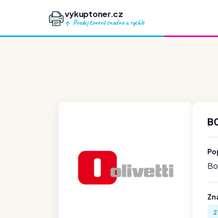
vykuptoner.cz
Prodej tonerů snadno a rychle
B
Po
Boh
Zn
2