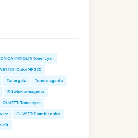
KONICA-MINOLTA Toner cyan
IVETTI D-Color MF 220
Toner gelb
Toner magenta
Entwickler magenta
OLIVETTI Toner cyan
hwarz
OLIVETTI Drum Kit color
e-Kit