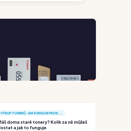
VÝKUP TONERŮ: JAK FUNGUJE PROD...
áš doma staré tonery? Kolik za ně můžeš
ostat a jak to funguje