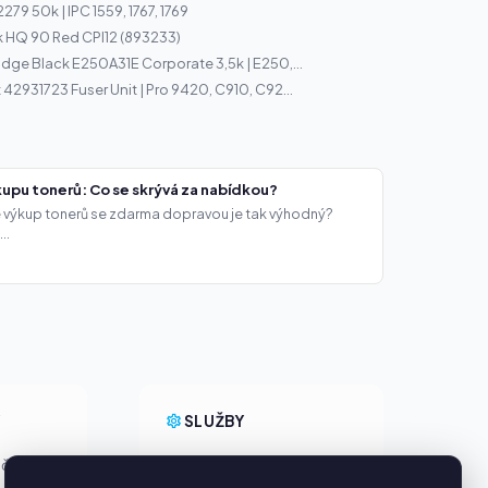
79 50k | IPC 1559, 1767, 1769
 HQ 90 Red CPI12 (893233)
idge Black E250A31E Corporate 3,5k | E250,...
42931723 Fuser Unit | Pro 9420, C910, C92...
upu tonerů: Co se skrývá za nabídkou?
že výkup tonerů se zdarma dopravou je tak výhodný?
..
Y
SLUŽBY
ačky
O nás