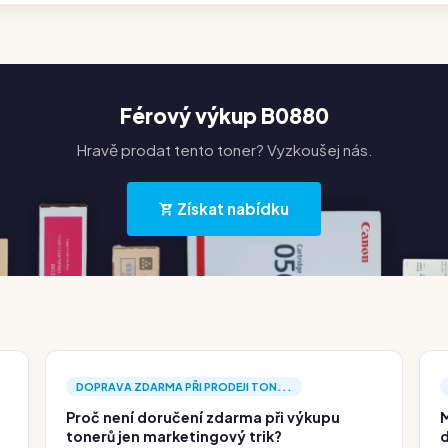
Férový výkup B0880
Hravě prodat tento toner? Vyzkoušej nás.
Získat nabídku
DOPRAVA ZDARMA PŘI PRODEJI TON...
Proč není doručení zdarma při výkupu
M
tonerů jen marketingový trik?
d