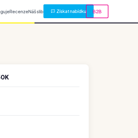
Získat nabídku
nguje
Recenze
Náš slib
B2B
50K