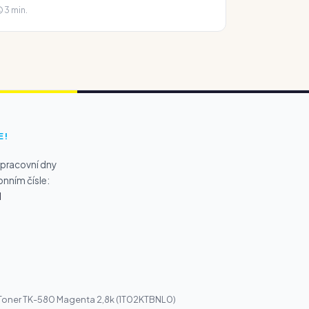
3 min.
E!
 pracovní dny
onním čísle:
1
 Toner TK-580 Magenta 2,8k (1T02KTBNL0)