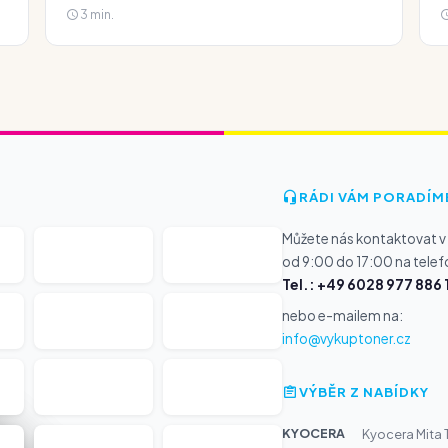
3 min.
RÁDI VÁM PORADÍM
Můžete nás kontaktovat v
od 9:00 do 17:00 na telef
Tel.: +49 6028 977 886 
nebo e-mailem na:
info@vykuptoner.cz
VÝBĚR Z NABÍDKY
KYOCERA
Kyocera Mita