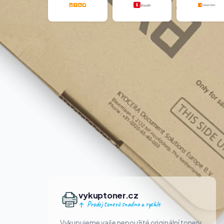
vykuptoner.cz
Prodej tonerů snadno a rychle
Vykupujeme vaše nepoužité originální tonery