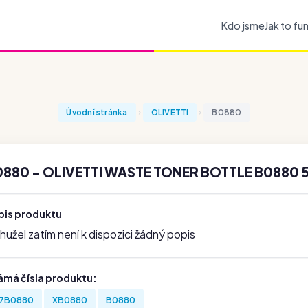
Kdo jsme
Jak to fu
Úvodní stránka
OLIVETTI
B0880
0880 - OLIVETTI WASTE TONER BOTTLE B0880 
pis produktu
užel zatím není k dispozici žádný popis
ámá čísla produktu:
7B0880
XB0880
B0880