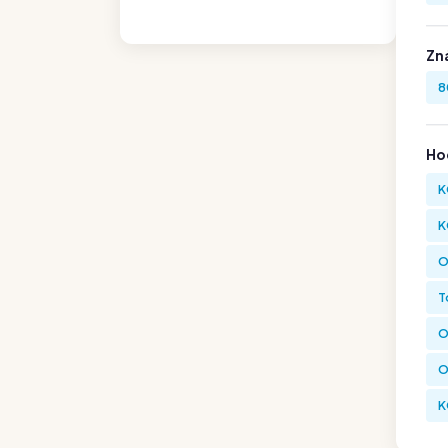
Zn
8
Hod
K
K
O
T
O
O
K