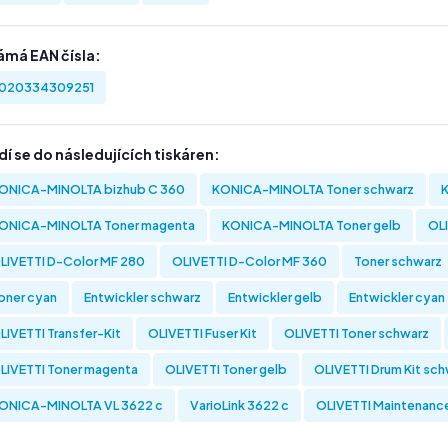
ámá EAN čísla:
020334309251
í se do následujících tiskáren:
ONICA-MINOLTA bizhub C 360
KONICA-MINOLTA Toner schwarz
ONICA-MINOLTA Toner magenta
KONICA-MINOLTA Toner gelb
OL
LIVETTI D-Color MF 280
OLIVETTI D-Color MF 360
Toner schwarz
oner cyan
Entwickler schwarz
Entwickler gelb
Entwickler cyan
LIVETTI Transfer-Kit
OLIVETTI Fuser Kit
OLIVETTI Toner schwarz
LIVETTI Toner magenta
OLIVETTI Toner gelb
OLIVETTI Drum Kit sc
ONICA-MINOLTA VL 3622 c
VarioLink 3622 c
OLIVETTI Maintenanc