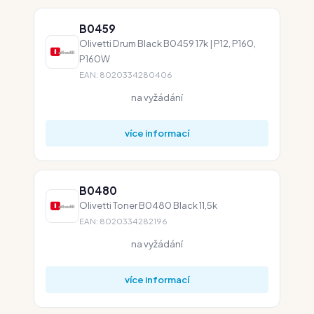
B0459
Olivetti Drum Black B0459 17k | P12, P160,
P160W
EAN: 8020334280406
na vyžádání
více informací
B0480
Olivetti Toner B0480 Black 11,5k
EAN: 8020334282196
na vyžádání
více informací