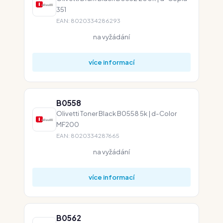
351
EAN: 8020334286293
na vyžádání
více informací
B0558
Olivetti Toner Black B0558 5k | d-Color
MF200
EAN: 8020334287665
na vyžádání
více informací
B0562