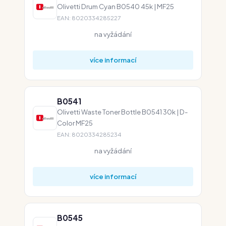
Olivetti Drum Cyan B0540 45k | MF25
EAN: 8020334285227
na vyžádání
více informací
B0541
Olivetti Waste Toner Bottle B0541 30k | D-
Color MF25
EAN: 8020334285234
na vyžádání
více informací
B0545