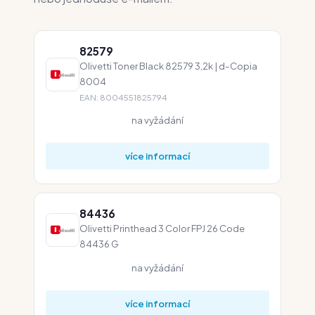
82579
Olivetti Toner Black 82579 3,2k | d-Copia
8004
EAN: 8004551825794
na vyžádání
více informací
84436
Olivetti Printhead 3 Color FPJ 26 Code
84436 G
na vyžádání
více informací