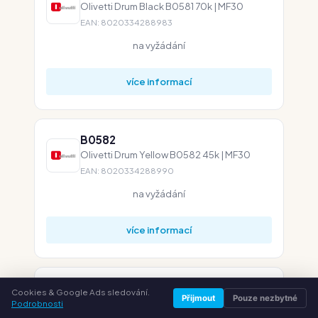
Olivetti Drum Black B0581 70k | MF30
EAN: 8020334288983
na vyžádání
více informací
B0582
Olivetti Drum Yellow B0582 45k | MF30
EAN: 8020334288990
na vyžádání
více informací
B0583
Cookies & Google Ads sledování.
Přijmout
Pouze nezbytné
Olivetti Drum Magenta B0583 45k | MF30
Podrobnosti