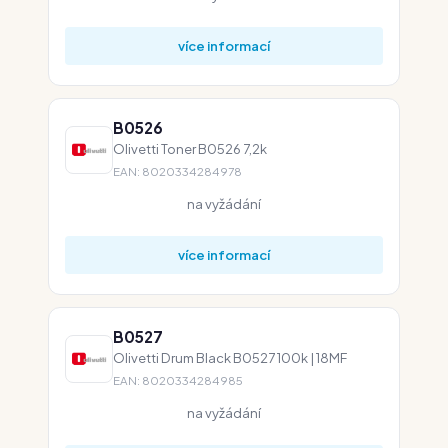
více informací
B0526
Olivetti Toner B0526 7,2k
EAN: 8020334284978
na vyžádání
více informací
B0527
Olivetti Drum Black B0527 100k | 18MF
EAN: 8020334284985
na vyžádání