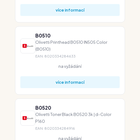
více informací
B0510
Olivetti Printhead B0510 IN505 Color
(B0510)
EAN: 8020334284633
na vyžádání
více informací
B0520
Olivetti Toner Black B0520 3k | d-Color
P160
EAN: 8020334284916
na vyžádání