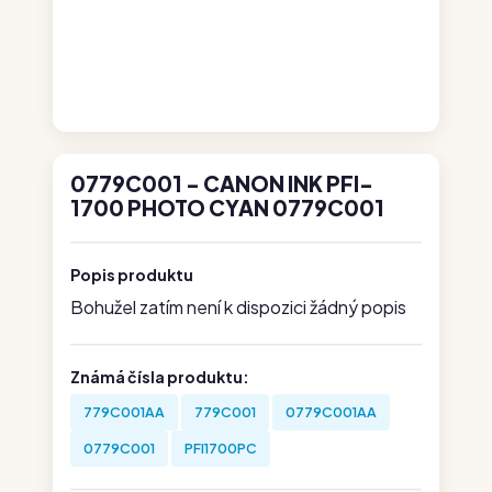
0779C001 - CANON INK PFI-
1700 PHOTO CYAN 0779C001
Popis produktu
Bohužel zatím není k dispozici žádný popis
Známá čísla produktu:
779C001AA
779C001
0779C001AA
0779C001
PFI1700PC