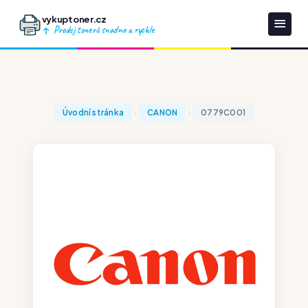
vykuptoner.cz
Prodej tonerů snadno a rychle
Úvodní stránka
CANON
0779C001