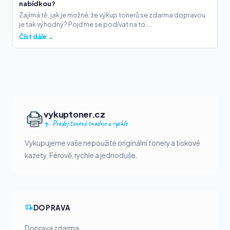
nabídkou?
Zajímá tě, jak je možné, že výkup tonerů se zdarma dopravou
je tak výhodný? Pojďme se podívat na to,...
Číst dále →
vykuptoner.cz
Prodej tonerů snadno a rychle
Vykupujeme vaše nepoužité originální tonery a tiskové
kazety. Férově, rychle a jednoduše.
DOPRAVA
Doprava zdarma