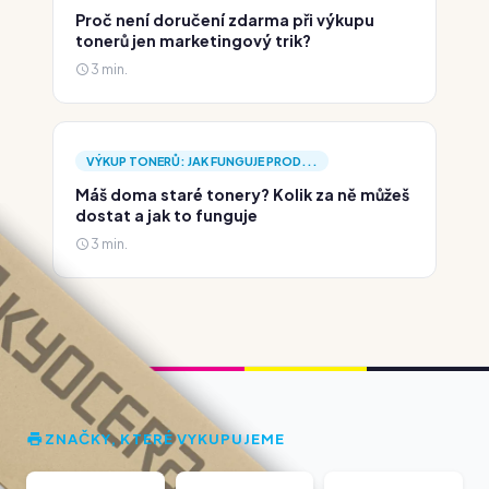
Proč není doručení zdarma při výkupu
tonerů jen marketingový trik?
3 min.
VÝKUP TONERŮ: JAK FUNGUJE PROD...
Máš doma staré tonery? Kolik za ně můžeš
dostat a jak to funguje
3 min.
ZNAČKY, KTERÉ VYKUPUJEME