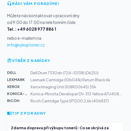
RÁDI VÁM PORADÍME!
Můžete nás kontaktovat v pracovní dny
od 9:00 do 17:00 na telefonním čísle:
Tel.: +49 6028 977 886 1
nebo e-mailem na:
info@vykuptoner.cz
VÝBĚR Z NABÍDKY
DELL
Dell Drum 7330dn (724-10138) (D625J)
LEXMARK
Lexmark Cartridge (10b041k) Return Black 6k
XEROX
Xerox Imaging Unit (108R00645) 35k
KONICA-MIN...
Konica-Minolta Developer DV-313 Yellow A7U408D | C258,...
RICOH
Ricoh Cartridge Type SP1200 2,6k (406837)
TIP Z PORADNY
Zdarma doprava při výkupu tonerů: Co se skrývá za