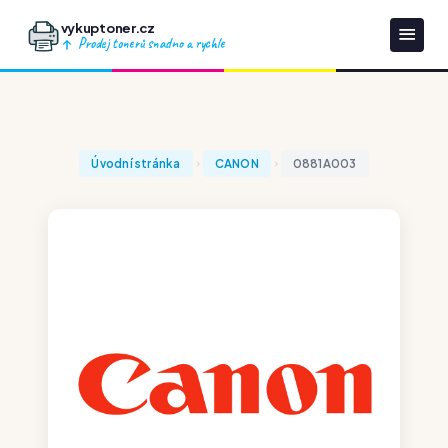
vykuptoner.cz
Prodej tonerů snadno a rychle
Úvodní stránka
CANON
0881A003