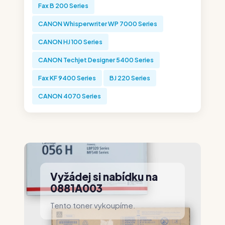
Fax B 200 Series
CANON Whisperwriter WP 7000 Series
CANON HJ 100 Series
CANON Techjet Designer 5400 Series
Fax KF 9400 Series
BJ 220 Series
CANON 4070 Series
Vyžádej si nabídku na
0881A003
Tento toner vykoupíme.