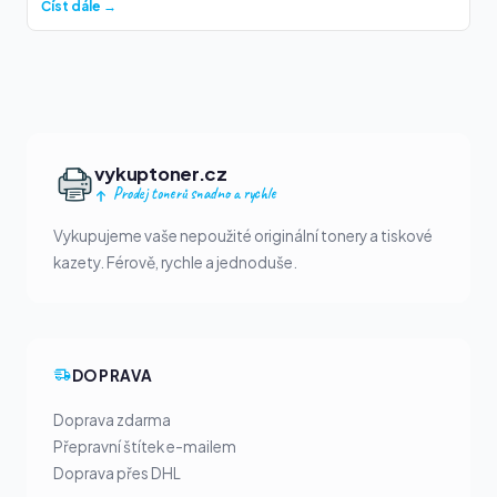
Číst dále →
vykuptoner.cz
Prodej tonerů snadno a rychle
Vykupujeme vaše nepoužité originální tonery a tiskové
kazety. Férově, rychle a jednoduše.
DOPRAVA
Doprava zdarma
Přepravní štítek e-mailem
Doprava přes DHL