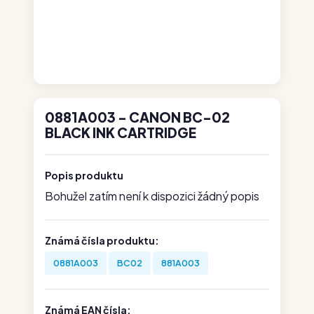
0881A003 - CANON BC-02
BLACK INK CARTRIDGE
Popis produktu
Bohužel zatím není k dispozici žádný popis
Známá čísla produktu:
0881A003
BC02
881A003
Známá EAN čísla: