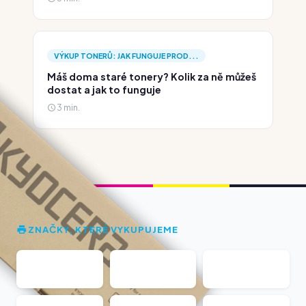
VÝKUP TONERŮ: JAK FUNGUJE PROD...
Máš doma staré tonery? Kolik za ně můžeš
dostat a jak to funguje
3 min.
ZNAČKY, KTERÉ VYKUPUJEME