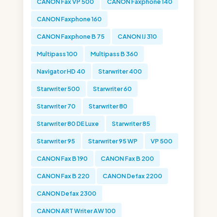
CANON Fax VP 500
CANON Faxphone 140
CANON Faxphone 160
CANON Faxphone B 75
CANON IJ 310
Multipass 100
Multipass B 360
Navigator HD 40
Starwriter 400
Starwriter 500
Starwriter 60
Starwriter 70
Starwriter 80
Starwriter 80 DE Luxe
Starwriter 85
Starwriter 95
Starwriter 95 WP
VP 500
CANON Fax B 190
CANON Fax B 200
CANON Fax B 220
CANON Defax 2200
CANON Defax 2300
CANON ART Writer AW 100