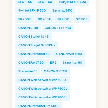
SFX-P 55
SFX-P 60
Twinjet SFX-P 300
Twinjet SFX-P 500
Savinfax 3610
SR 700 D
SR 700 E
SR 710 D
SR 710 E
CANON SJ 48
CANON SJ 48 Plus
CANON Starjet SJ 48
CANON Starjet SJ 48 Plus
CANON Starwriter 80
CANON Writer 80
CANON Fax JT 30
BF 2
Starwriter 80
Starwriter 85
CANON BJC 251
CANON Whisperwriter WP 7000 J
CANON Whisperwriter WP 7500 J
CANON Whisperwriter WP 7800 J
CANON Starwriter Pro 5000