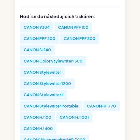
Hodí se do následujících tiskáren:
CANON 9384
CANON PPF 100
CANON PPF 200
CANON PPF 300
CANON SJ 140
CANON Color Stylewriter 1500
CANON Stylewriter
CANON Stylewriter 1200
CANON Stylewriter II
CANON Stylewriter Portable
CANON HF 770
CANON HJ 100
CANON HJ 100 I
CANON HJ 400
CANON Whisperwriter WP 7000