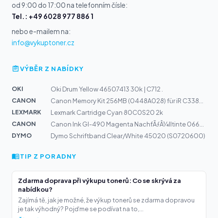
od 9:00 do 17:00 na telefonním čísle:
Tel.: +49 6028 977 886 1
nebo e-mailem na:
info@vykuptoner.cz
VÝBĚR Z NABÍDKY
OKI
Oki Drum Yellow 46507413 30k | C712 .
CANON
Canon Memory Kit 256MB (0448A028) für iR C3380, 3380i,...
LEXMARK
Lexmark Cartridge Cyan 80C0S20 2k
CANON
Canon Ink GI-490 Magenta NachfÃƒÂ¼lltinte 0665C001
DYMO
Dymo Schriftband Clear/White 45020 (S0720600)
TIP Z PORADNY
Zdarma doprava při výkupu tonerů: Co se skrývá za
nabídkou?
Zajímá tě, jak je možné, že výkup tonerů se zdarma dopravou
je tak výhodný? Pojďme se podívat na to,...