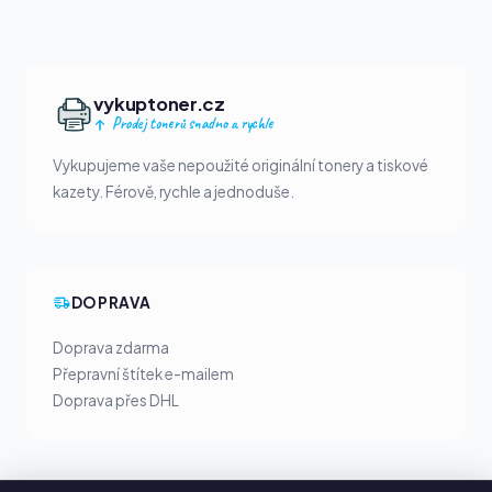
vykuptoner.cz
Prodej tonerů snadno a rychle
Vykupujeme vaše nepoužité originální tonery a tiskové
kazety. Férově, rychle a jednoduše.
DOPRAVA
Doprava zdarma
Přepravní štítek e-mailem
Doprava přes DHL