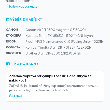
nebo e-mailem na:
info@vykuptoner.cz
VÝBĚR Z NABÍDKY
CANON
Canon Ink PFI-1300 Magenta 0813C001
KYOCERA
Kyocera Toner TK-8565C - 1T02YMCNL1 cyan
RICOH
Ricoh/NRG Maintenance Kit C (Fusing Unit) (402311)
KONICA-MIN...
Konica-Minolta Drum DR-P01 25k (A32X021)
BROTHER
Brother Drum DR-2300 (DR2300) 12k
TIP Z PORADNY
Zdarma doprava při výkupu tonerů: Co se skrývá za
nabídkou?
Zajímá tě, jak je možné, že výkup tonerů se zdarma dopravou
je tak výhodný? Pojďme se podívat na to,...
Číst dále →