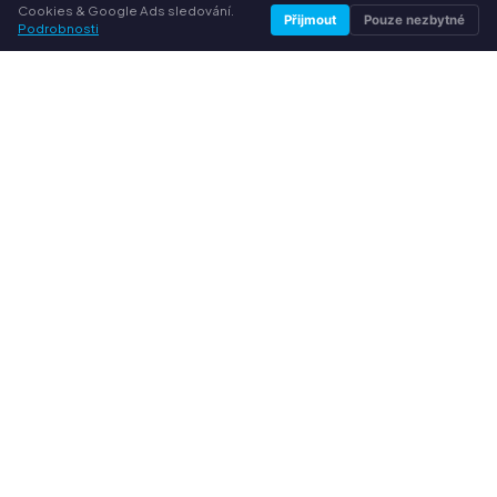
Cookies & Google Ads sledování.
VAŠE VÝHODY
Přijmout
Pouze nezbytné
Podrobnosti
Všechny běžné značky
Férové výkupní ceny
Peníze předem přes PayPal
Osobní poradenství
SLUŽBY
O nás
Ochrana osobních údajů
Kontakt / Právní informace
Časté dotazy (FAQ)
Poradna