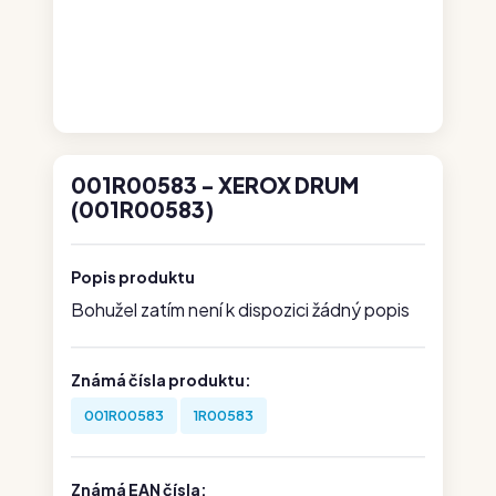
001R00583 - XEROX DRUM
(001R00583)
Popis produktu
Bohužel zatím není k dispozici žádný popis
Známá čísla produktu:
001R00583
1R00583
Známá EAN čísla: