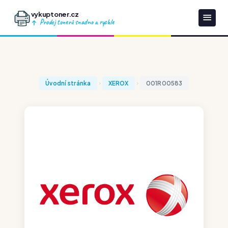
vykuptoner.cz
Prodej tonerů snadno a rychle
Úvodní stránka
XEROX
001R00583