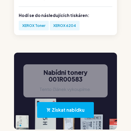
Hodí se do následujících tiskáren:
XEROX Toner
XEROX 6204
Nabídni tonery
001R00583
Tento článek vykoupíme.
Získat nabídku