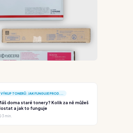
VÝKUP TONERŮ: JAK FUNGUJE PROD...
áš doma staré tonery? Kolik za ně můžeš
ostat a jak to funguje
3 min.