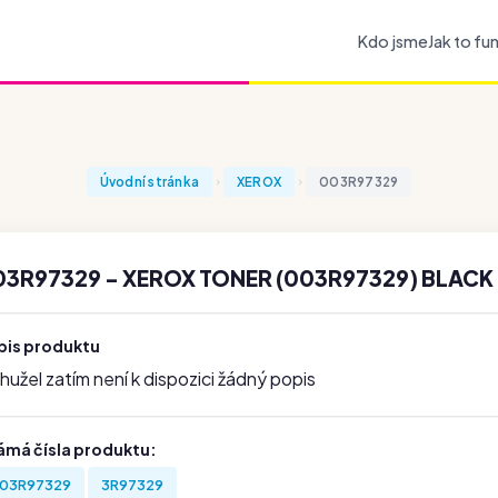
Kdo jsme
Jak to fu
Úvodní stránka
XEROX
003R97329
03R97329 - XEROX TONER (003R97329) BLACK
pis produktu
užel zatím není k dispozici žádný popis
ámá čísla produktu:
03R97329
3R97329