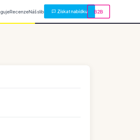
Získat nabídku
nguje
Recenze
Náš slib
B2B