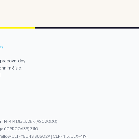
E!
 pracovní dny
onním čísle:
1
r TN-414 Black 25k (A2020D0)
ge (109R00639) 3110
Yellow CLT-Y504S SU502A | CLP-415, CLX-419...