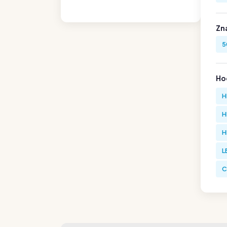
Zn
5
Hod
H
H
H
L
C