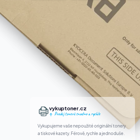
vykuptoner.cz
Prodej tonerů snadno a rychle
Vykupujeme vaše nepoužité originální tonery
a tiskové kazety. Férově, rychle a jednoduše.