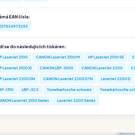
ámá EAN čísla:
017534973293
í se do následujících tiskáren:
P LaserJet 2100
CANON LaserJet 2100 M
HP LaserJet 2100 SE
C
P LaserJet 2100 XI
CANON LBP-1000
CANON LaserJet 2200
C
P LaserJet 2200 DN
CANON LaserJet 2200 DTN
LaserJet 2200 D
BP-1310
LBP-32 X
Tonerkartusche schwarz
Tonerkartusche sc
ANON LaserJet 2100 Series
LaserJet 2200 Series