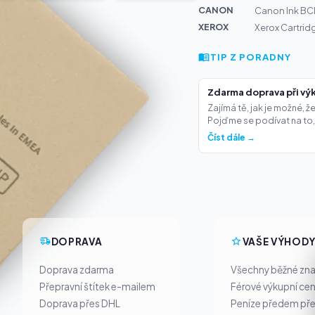
CANON
Canon Ink BC
XEROX
Xerox Cartrid
TIP Z PORADNY
Zdarma doprava při výk
Zajímá tě, jak je možné, 
Pojďme se podívat na to,.
Číst dále →
DOPRAVA
VAŠE VÝHOD
Doprava zdarma
Všechny běžné zn
Přepravní štítek e-mailem
Férové výkupní ce
Doprava přes DHL
Peníze předem pře