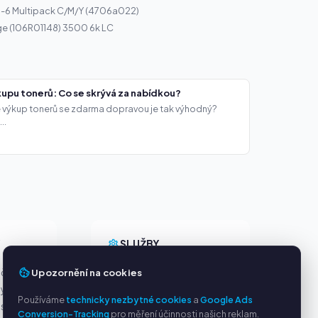
I-6 Multipack C/M/Y (4706a022)
ge (106R01148) 3500 6k LC
upu tonerů: Co se skrývá za nabídkou?
že výkup tonerů se zdarma dopravou je tak výhodný?
..
Y
SLUŽBY
Upozornění na cookies
ačky
O nás
ny
Ochrana osobních údajů
Používáme
technicky nezbytné cookies
a
Google Ads
s PayPal
Kontakt / Právní informace
Conversion-Tracking
pro měření účinnosti našich reklam.