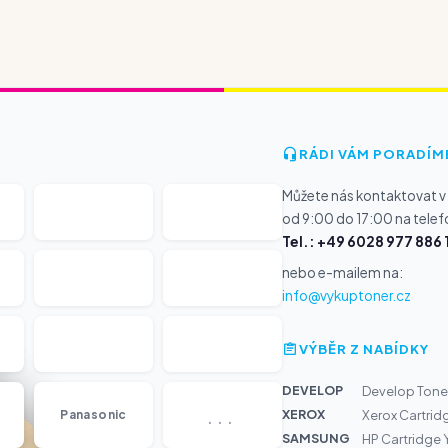
RÁDI VÁM PORADÍM
Můžete nás kontaktovat v
od 9:00 do 17:00 na telef
Tel.: +49 6028 977 886 
nebo e-mailem na:
info@vykuptoner.cz
VÝBĚR Z NABÍDKY
DEVELOP
Develop Tone
...
XEROX
Panasonic
Xerox Cartrid
SAMSUNG
HP Cartridge 