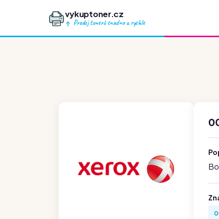
vykuptoner.cz
Prodej tonerů snadno a rychle
0
Po
Boh
Zn
0