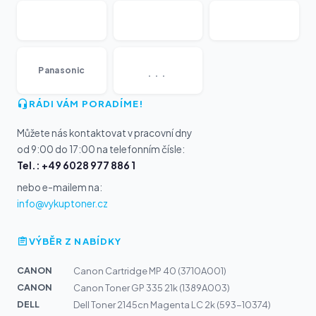
...
Panasonic
RÁDI VÁM PORADÍME!
Můžete nás kontaktovat v pracovní dny
od 9:00 do 17:00 na telefonním čísle:
Tel.: +49 6028 977 886 1
nebo e-mailem na:
info@vykuptoner.cz
VÝBĚR Z NABÍDKY
CANON
Canon Cartridge MP 40 (3710A001)
CANON
Canon Toner GP 335 21k (1389A003)
DELL
Dell Toner 2145cn Magenta LC 2k (593-10374)