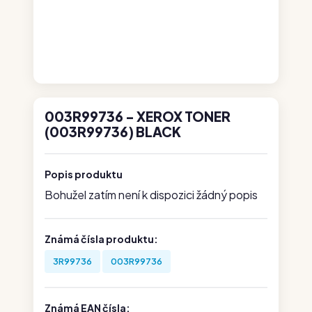
003R99736 - XEROX TONER
(003R99736) BLACK
Popis produktu
Bohužel zatím není k dispozici žádný popis
Známá čísla produktu:
3R99736
003R99736
Známá EAN čísla: