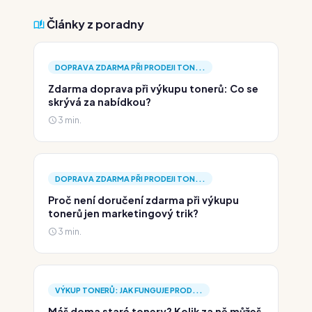
Články z poradny
DOPRAVA ZDARMA PŘI PRODEJI TON...
Zdarma doprava při výkupu tonerů: Co se
skrývá za nabídkou?
3 min.
DOPRAVA ZDARMA PŘI PRODEJI TON...
Proč není doručení zdarma při výkupu
tonerů jen marketingový trik?
3 min.
VÝKUP TONERŮ: JAK FUNGUJE PROD...
Máš doma staré tonery? Kolik za ně můžeš