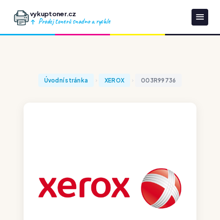
vykuptoner.cz
Prodej tonerů snadno a rychle
Úvodní stránka
XEROX
003R99736