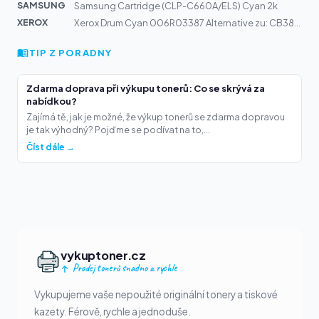
SAMSUNG
Samsung Cartridge (CLP-C660A/ELS) Cyan 2k
XEROX
Xerox Drum Cyan 006R03387 Alternative zu: CB385A | Colo...
TIP Z PORADNY
Zdarma doprava při výkupu tonerů: Co se skrývá za
nabídkou?
Zajímá tě, jak je možné, že výkup tonerů se zdarma dopravou
je tak výhodný? Pojďme se podívat na to,...
Číst dále →
vykuptoner.cz
Prodej tonerů snadno a rychle
Vykupujeme vaše nepoužité originální tonery a tiskové
kazety. Férově, rychle a jednoduše.