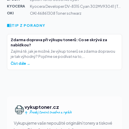
KYOCERA
Kyocera Developer DV-8315 Cyan 302MV93041 | TASKalfa 25...
OKI
OKI 46861308 Toner schwarz
TIP Z PORADNY
Zdarma doprava při výkupu tonerů: Co se skrývá za
nabídkou?
Zajímá tě, jak je možné, že výkup tonerů se zdarma dopravou
je tak výhodný? Pojďme se podívat na to,...
Číst dále →
vykuptoner.cz
Prodej tonerů snadno a rychle
Vykupujeme vaše nepoužité originální tonery a tiskové