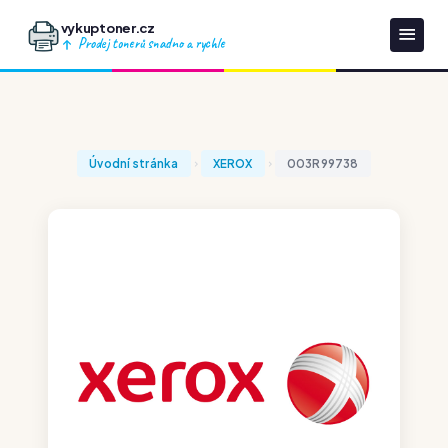
vykuptoner.cz
Prodej tonerů snadno a rychle
Úvodní stránka
XEROX
003R99738