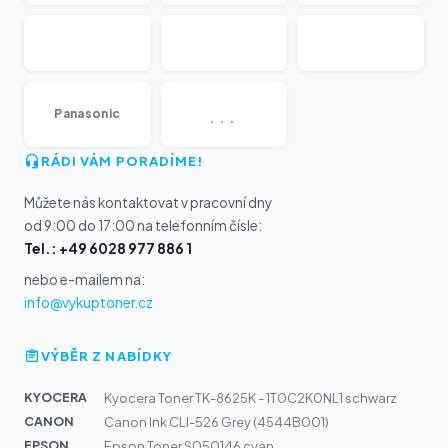
...
Panasonic
RÁDI VÁM PORADÍME!
Můžete nás kontaktovat v pracovní dny
od 9:00 do 17:00 na telefonním čísle:
Tel.: +49 6028 977 886 1
nebo e-mailem na:
info@vykuptoner.cz
VÝBĚR Z NABÍDKY
KYOCERA
Kyocera Toner TK-8625K - 1T0C2K0NL1 schwarz
CANON
Canon Ink CLI-526 Grey (4544B001)
EPSON
Epson Toner S050146 cyan