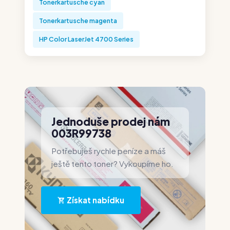
Tonerkartusche cyan
Tonerkartusche magenta
HP Color LaserJet 4700 Series
Jednoduše prodej nám
003R99738
Potřebuješ rychle peníze a máš
ještě tento toner? Vykoupíme ho.
Získat nabídku