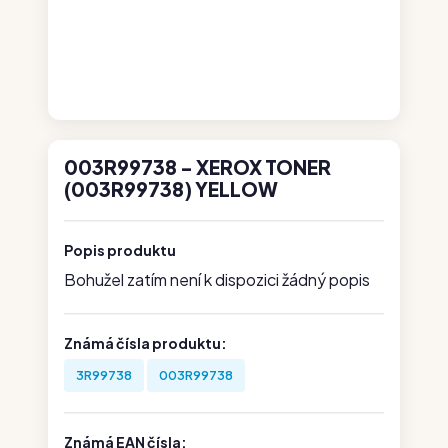
003R99738 - XEROX TONER
(003R99738) YELLOW
Popis produktu
Bohužel zatím není k dispozici žádný popis
Známá čísla produktu:
3R99738
003R99738
Známá EAN čísla: