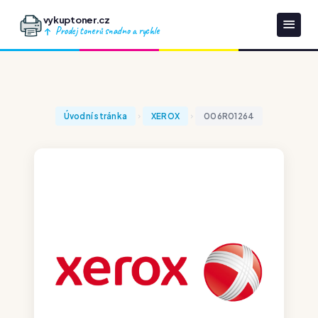
vykuptoner.cz
Prodej tonerů snadno a rychle
Úvodní stránka
XEROX
006R01264