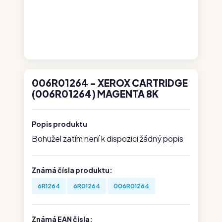
006R01264 - XEROX CARTRIDGE
(006R01264) MAGENTA 8K
Popis produktu
Bohužel zatím není k dispozici žádný popis
Známá čísla produktu:
6R1264
6R01264
006R01264
Známá EAN čísla: