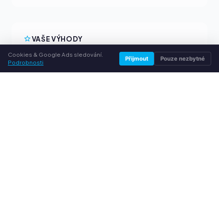
VAŠE VÝHODY
Cookies & Google Ads sledování.
Všechny běžné značky
Přijmout
Pouze nezbytné
Podrobnosti
Férové výkupní ceny
Peníze předem přes PayPal
Osobní poradenství
SLUŽBY
O nás
Ochrana osobních údajů
Kontakt / Právní informace
Časté dotazy (FAQ)
Poradna