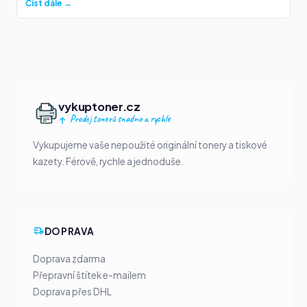
Číst dále →
vykuptoner.cz
Prodej tonerů snadno a rychle
Vykupujeme vaše nepoužité originální tonery a tiskové
kazety. Férově, rychle a jednoduše.
DOPRAVA
Doprava zdarma
Přepravní štítek e-mailem
Doprava přes DHL