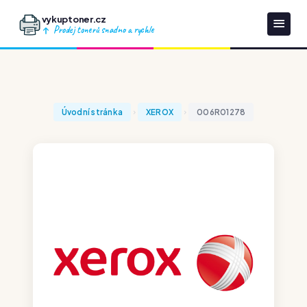
vykuptoner.cz
Prodej tonerů snadno a rychle
Úvodní stránka
XEROX
006R01278