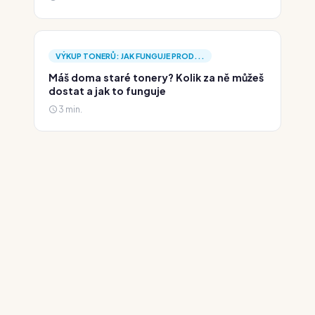
VÝKUP TONERŮ: JAK FUNGUJE PROD...
Máš doma staré tonery? Kolik za ně můžeš
dostat a jak to funguje
3 min.