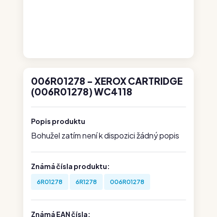
006R01278 - XEROX CARTRIDGE
(006R01278) WC4118
Popis produktu
Bohužel zatím není k dispozici žádný popis
Známá čísla produktu:
6R01278
6R1278
006R01278
Známá EAN čísla: