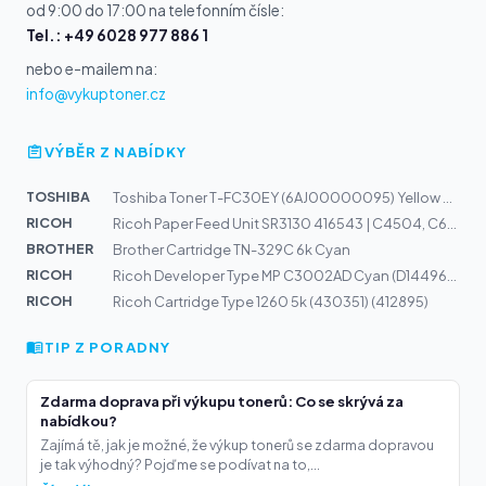
od 9:00 do 17:00 na telefonním čísle:
Tel.: +49 6028 977 886 1
nebo e-mailem na:
info@vykuptoner.cz
VÝBĚR Z NABÍDKY
TOSHIBA
Toshiba Toner T-FC30EY (6AJ00000095) Yellow 33,6k
RICOH
Ricoh Paper Feed Unit SR3130 416543 | C4504, C6004, C84...
BROTHER
Brother Cartridge TN-329C 6k Cyan
RICOH
Ricoh Developer Type MP C3002AD Cyan (D1449660) 240k
RICOH
Ricoh Cartridge Type 1260 5k (430351) (412895)
TIP Z PORADNY
Zdarma doprava při výkupu tonerů: Co se skrývá za
nabídkou?
Zajímá tě, jak je možné, že výkup tonerů se zdarma dopravou
je tak výhodný? Pojďme se podívat na to,...