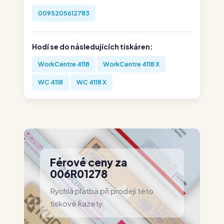
0095205612783
Hodí se do následujících tiskáren:
WorkCentre 4118
WorkCentre 4118 X
WC 4118
WC 4118 X
Férové ceny za
006R01278
Rychlá platba při prodeji této
tiskové kazety.