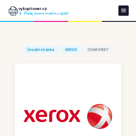
vykuptoner.cz
Prodej tonerů snadno a rychle
Úvodní stránka
XEROX
006R01557