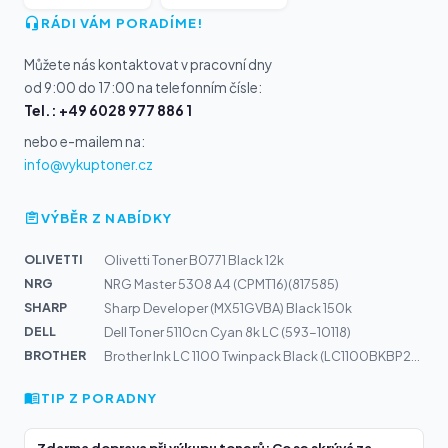
RÁDI VÁM PORADÍME!
Můžete nás kontaktovat v pracovní dny
od 9:00 do 17:00 na telefonním čísle:
Tel.: +49 6028 977 886 1
nebo e-mailem na:
info@vykuptoner.cz
VÝBĚR Z NABÍDKY
OLIVETTI
Olivetti Toner B0771 Black 12k
NRG
NRG Master 5308 A4 (CPMT16)(817585)
SHARP
Sharp Developer (MX51GVBA) Black 150k
DELL
Dell Toner 5110cn Cyan 8k LC (593-10118)
BROTHER
Brother Ink LC 1100 Twinpack Black (LC1100BKBP2DR)
TIP Z PORADNY
Zdarma doprava při výkupu tonerů: Co se skrývá za