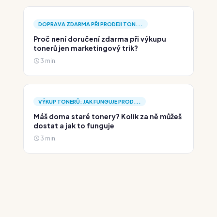
DOPRAVA ZDARMA PŘI PRODEJI TON...
Proč není doručení zdarma při výkupu
tonerů jen marketingový trik?
3 min.
VÝKUP TONERŮ: JAK FUNGUJE PROD...
Máš doma staré tonery? Kolik za ně můžeš
dostat a jak to funguje
3 min.