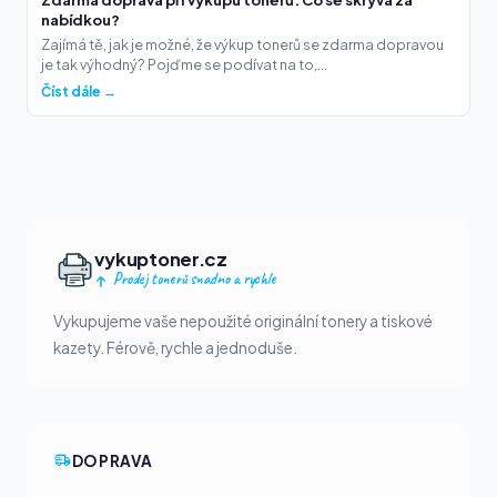
nabídkou?
Zajímá tě, jak je možné, že výkup tonerů se zdarma dopravou
je tak výhodný? Pojďme se podívat na to,...
Číst dále →
vykuptoner.cz
Prodej tonerů snadno a rychle
Vykupujeme vaše nepoužité originální tonery a tiskové
kazety. Férově, rychle a jednoduše.
DOPRAVA