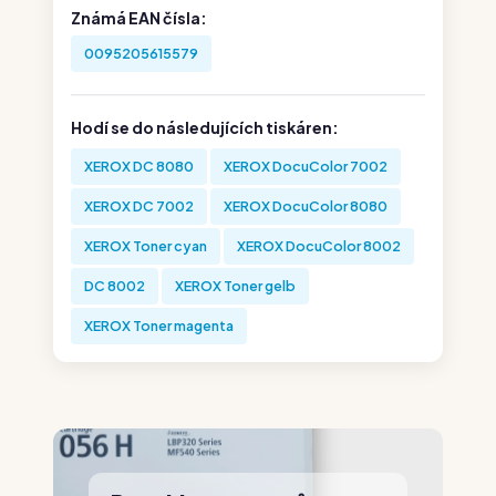
Známá EAN čísla:
0095205615579
Hodí se do následujících tiskáren:
XEROX DC 8080
XEROX DocuColor 7002
XEROX DC 7002
XEROX DocuColor 8080
XEROX Toner cyan
XEROX DocuColor 8002
DC 8002
XEROX Toner gelb
XEROX Toner magenta